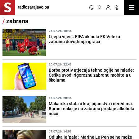
Otvor
/
zabrana
24.07.26. 18:46
Lijepa vijest: FIFA ukinula FK Veležu
zabranu dovođenja igrača
20.07.26. 22:43
Borba protiv utjecaja tehnologije na mlade:
Češka uvodi rigoroznu zabranu mobitela u
školama
15.07.26. 20:45
Makarska stala u kraj pijanstvu i neredima:
Burne reakcije na zabranu prodaje alkohola
noću
07.07.26. 14:03
Odluka je 'pala': Marine Le Pen se ne može