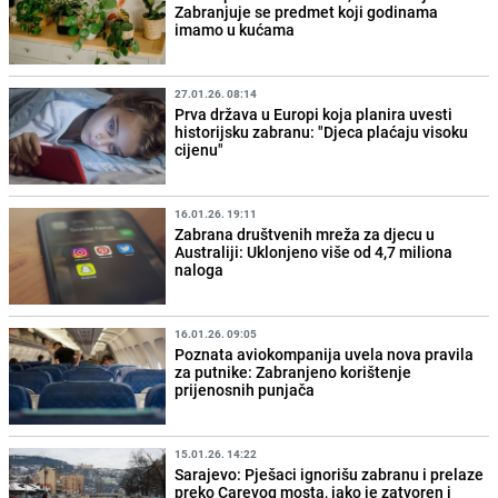
Zabranjuje se predmet koji godinama
imamo u kućama
27.01.26. 08:14
Prva država u Europi koja planira uvesti
historijsku zabranu: "Djeca plaćaju visoku
cijenu"
16.01.26. 19:11
Zabrana društvenih mreža za djecu u
Australiji: Uklonjeno više od 4,7 miliona
naloga
16.01.26. 09:05
Poznata aviokompanija uvela nova pravila
za putnike: Zabranjeno korištenje
prijenosnih punjača
15.01.26. 14:22
Sarajevo: Pješaci ignorišu zabranu i prelaze
preko Carevog mosta, iako je zatvoren i