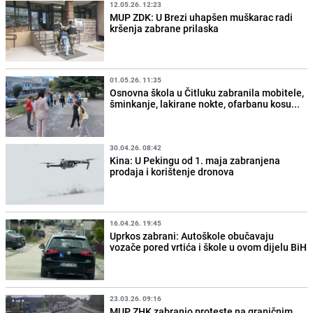
12.05.26. 12:23
MUP ZDK: U Brezi uhapšen muškarac radi
kršenja zabrane prilaska
01.05.26. 11:35
Osnovna škola u Čitluku zabranila mobitele,
šminkanje, lakirane nokte, ofarbanu kosu...
30.04.26. 08:42
Kina: U Pekingu od 1. maja zabranjena
prodaja i korištenje dronova
16.04.26. 19:45
Uprkos zabrani: Autoškole obučavaju
vozače pored vrtića i škole u ovom dijelu BiH
23.03.26. 09:16
MUP ZHK zabranio proteste na graničnim