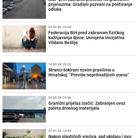
prijelazima: Građani pozvani na poštivanje
odluka
05.03.26. 10:30
Federacija BiH pred zabranom fizičkog
kažnjavanja djece: Usvojena inicijativa
Vildane Bešlije
14.02.26. 20:20
Stranci šokirani novim pravilima u
Hrvatskoj: "Previše neprihvatljivih scena"
04.02.26. 15:46
Granični prijelaz Izačić: Zabranjen uvoz
paleta drvenog materijala
27.01.26. 14:36
Nakon plastičnih vrećica, sad ukidaju i ovo: