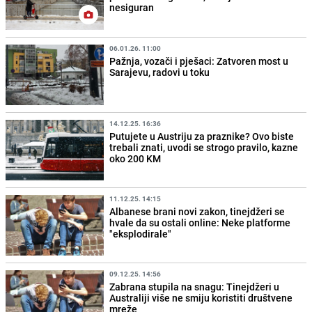
nesiguran
06.01.26. 11:00
Pažnja, vozači i pješaci: Zatvoren most u
Sarajevu, radovi u toku
14.12.25. 16:36
Putujete u Austriju za praznike? Ovo biste
trebali znati, uvodi se strogo pravilo, kazne
oko 200 KM
11.12.25. 14:15
Albanese brani novi zakon, tinejdžeri se
hvale da su ostali online: Neke platforme
"eksplodirale"
09.12.25. 14:56
Zabrana stupila na snagu: Tinejdžeri u
Australiji više ne smiju koristiti društvene
mreže