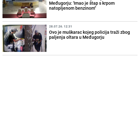
Međugorju: 'Imao je štap s krpom
natopljenom benzinom"
28.07.26. 12:31
Ovo je muškarac kojeg policija traži zbog
paljenja oltara u Međugorju