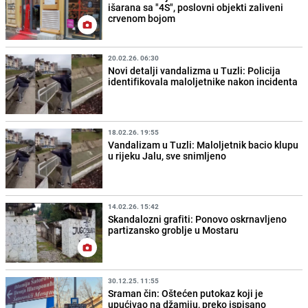
išarana sa "4S", poslovni objekti zaliveni
crvenom bojom
20.02.26. 06:30
Novi detalji vandalizma u Tuzli: Policija
identifikovala maloljetnike nakon incidenta
18.02.26. 19:55
Vandalizam u Tuzli: Maloljetnik bacio klupu
u rijeku Jalu, sve snimljeno
14.02.26. 15:42
Skandalozni grafiti: Ponovo oskrnavljeno
partizansko groblje u Mostaru
30.12.25. 11:55
Sraman čin: Oštećen putokaz koji je
upućivao na džamiju, preko ispisano