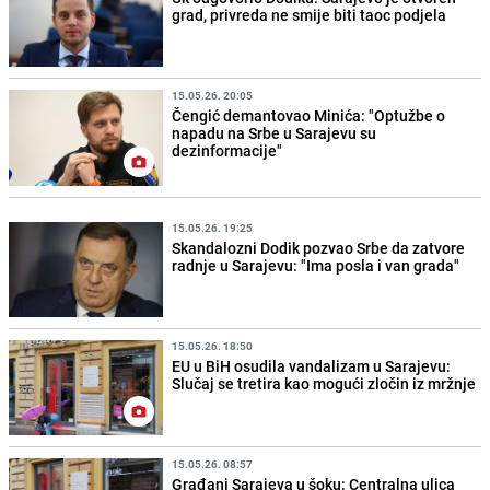
grad, privreda ne smije biti taoc podjela
15.05.26. 20:05
Čengić demantovao Minića: "Optužbe o
napadu na Srbe u Sarajevu su
dezinformacije"
15.05.26. 19:25
Skandalozni Dodik pozvao Srbe da zatvore
radnje u Sarajevu: "Ima posla i van grada"
15.05.26. 18:50
EU u BiH osudila vandalizam u Sarajevu:
Slučaj se tretira kao mogući zločin iz mržnje
15.05.26. 08:57
Građani Sarajeva u šoku: Centralna ulica