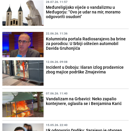
28.07.26. 11:57
Međureligijsko vijeće o vandalizmu u
Međugorju: "Ovo je udar na mir, moramo
odgovoriti osudom"
22.06.26. 11:36
Kolumnista portala Radiosarajevo.ba brine
za porodicu: U Srbiji oštećen automobil
Davida Gruhonjića
12.06.26. 09:08
Incident u Doboju: Išaran izlog prodavnice
zbog majice podrške Zmajevima
07.06.26. 11:40
Vandalizam na Grbavici: Neko zapalio
kontejnere, oglasila se i Benjamina Karić
15.05.26. 22:40
Uk odgovorio Dodiku: Sarajevo je otvoren