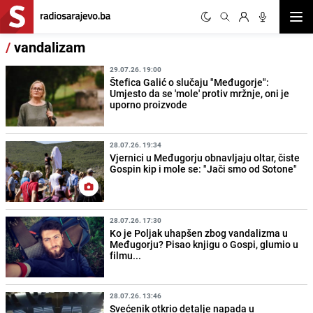
Otvor
/
vandalizam
29.07.26. 19:00
Štefica Galić o slučaju "Međugorje":
Umjesto da se 'mole' protiv mržnje, oni je
uporno proizvode
28.07.26. 19:34
Vjernici u Međugorju obnavljaju oltar, čiste
Gospin kip i mole se: "Jači smo od Sotone"
28.07.26. 17:30
Ko je Poljak uhapšen zbog vandalizma u
Međugorju? Pisao knjigu o Gospi, glumio u
filmu...
28.07.26. 13:46
Svećenik otkrio detalje napada u