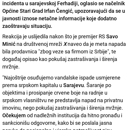
incidenta u sarajevskoj Ferhadiji, oglasio se načelnik
Općine Stari Grad Irfan Čengić, upozoravajući da se u
javnosti iznose netačne informacije koje dodatno
zaoštravaju situaciju.
Reakcija je uslijedila nakon što je premijer RS
Savo
Minić
na društvenoj mreži
X
naveo da je meta napada
bila prodavnica "zbog veze sa firmom iz Srbije", te
događaj opisao kao pokušaj zastrašivanja i širenja
mržnje.
"Najoštrije osuđujemo vandalske ispade usmjerene
prema srpskom kapitalu u
Sarajevu
. Šaranje po
objektima i prosipanje crvene boje na radnje u
srpskom vlasništvu ne predstavlja napad na privatnu
imovinu, nego pokušaj zastrašivanja i širenja mržnje.
Očekujem
od nadležnih institucija da hitno pronađu i
sankcionišu odgovorne, kako bi se poslala jasna