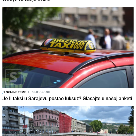
/
LOKALNE TEME
I
PRIJE OKO 9H
Je li taksi u Sarajevu postao luksuz? Glasajte u našoj anketi