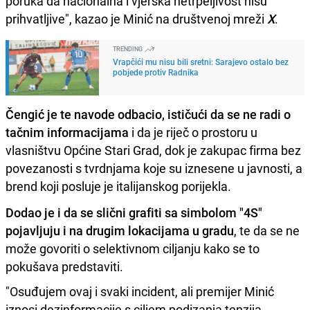
poruka da nacionalna i vjerska netrpeljivost nisu
prihvatljive", kazao je Minić na društvenoj mreži
X
.
TRENDING
Vrapčići mu nisu bili sretni: Sarajevo ostalo bez
pobjede protiv Radnika
Čengić je te navode odbacio, ističući da se ne radi o
tačnim informacijama
i da je riječ o prostoru u
vlasništvu Općine Stari Grad, dok je zakupac firma bez
povezanosti s tvrdnjama koje su iznesene u javnosti, a
brend koji posluje je italijanskog porijekla.
Dodao je i da se slični grafiti sa simbolom "4S"
pojavljuju i na drugim lokacijama u gradu
, te da se ne
može govoriti o selektivnom ciljanju kako se to
pokušava predstaviti.
"Osuđujem ovaj i svaki incident, ali premijer Minić
iznosi dezinformacije s ciljem podizanja tenzija.