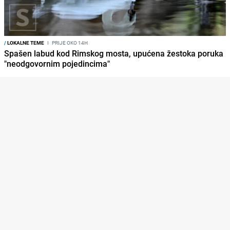
/
LOKALNE TEME
I
PRIJE OKO 14H
Spašen labud kod Rimskog mosta, upućena žestoka poruka
"neodgovornim pojedincima"