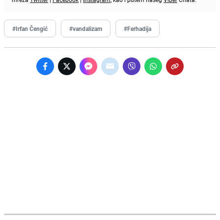
#Irfan Čengić
#vandalizam
#Ferhadija