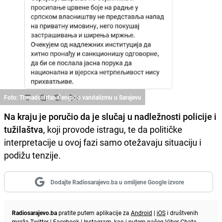
Foto: Threads: Irfan Čengić o vandalizmu u Sarajevu
Na kraju je poručio da je slučaj u nadležnosti policije i
tužilaštva
, koji provode istragu, te da političke
interpretacije u ovoj fazi samo otežavaju situaciju i
podižu tenzije.
Dodajte Radiosarajevo.ba u omiljene Google izvore
Radiosarajevo.ba
pratite putem aplikacije za
Android
|
iOS
i društvenih
mreža
Twitter
|
Facebook
|
Instagram
, kao i putem našeg
Viber
Chata.