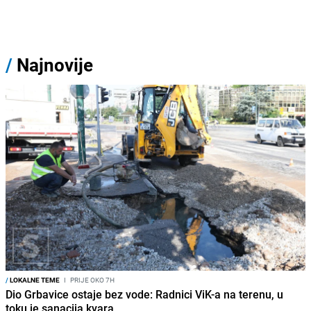
/
Najnovije
/
LOKALNE TEME
I
PRIJE OKO 7H
Dio Grbavice ostaje bez vode: Radnici ViK-a na terenu, u
toku je sanacija kvara