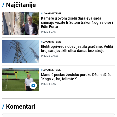
/
Najčitanije
/
LOKALNE TEME
Kamere u ovom dijelu Sarajeva sada
snimaju vozite li 'žutom trakom', oglasio se i
Edin Forto
PRIJE 1 DAN
/
LOKALNE TEME
Elektroprivreda obavijestila građane: Veliki
broj sarajevskih ulica danas bez struje
PRIJE 2 DANA
/
LOKALNE TEME
Mandić poslao žestoku poruku Džemidžiću:
"Koga vi, ba, folirate?"
PRIJE 1 DAN
/
Komentari