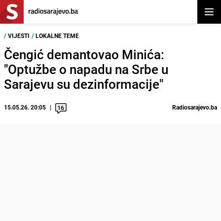
Otvor
/
VIJESTI
/
LOKALNE TEME
Čengić demantovao Minića:
"Optužbe o napadu na Srbe u
Sarajevu su dezinformacije"
15.05.26. 20:05
Radiosarajevo.ba
16