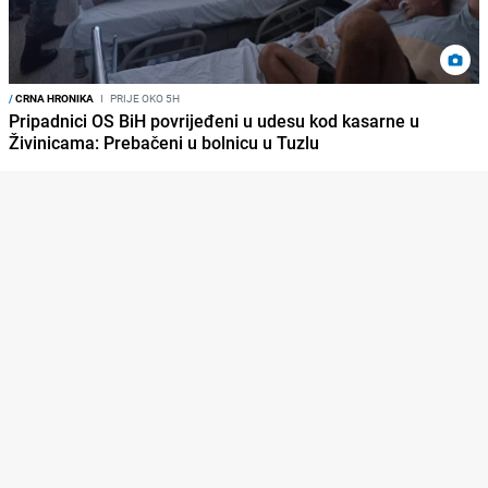
/
CRNA HRONIKA
I
PRIJE OKO 5H
Pripadnici OS BiH povrijeđeni u udesu kod kasarne u
Živinicama: Prebačeni u bolnicu u Tuzlu