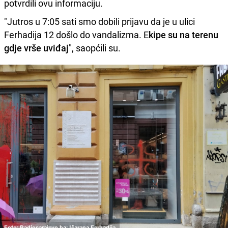
potvrdili ovu informaciju.
"Jutros u 7:05 sati smo dobili prijavu da je u ulici
Ferhadija 12 došlo do vandalizma. E
kipe su na terenu
gdje vrše uviđaj
", saopćili su.
Foto: Radiosarajevo.ba: Išarana Ferhadija