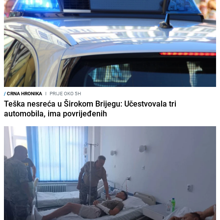
/
CRNA HRONIKA
I
PRIJE OKO 5H
Teška nesreća u Širokom Brijegu: Učestvovala tri
automobila, ima povrijeđenih