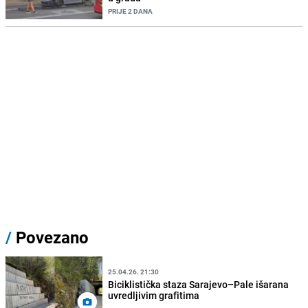
PRIJE 2 DANA
/
Povezano
25.04.26. 21:30
Biciklistička staza Sarajevo–Pale išarana
uvredljivim grafitima