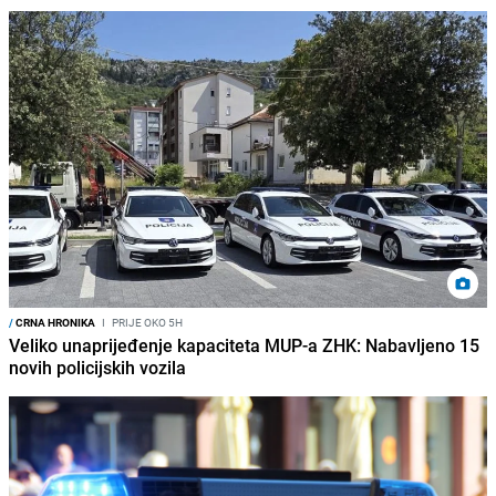
/
CRNA HRONIKA
I
PRIJE OKO 5H
Veliko unaprijeđenje kapaciteta MUP-a ZHK: Nabavljeno 15
novih policijskih vozila