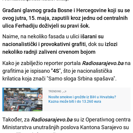
Građani glavnog grada Bosne i Hercegovine koji su se
ovog jutra, 15. maja, zaputili kroz jednu od centralnih
ulica Ferhadiju doživjeli su pravi šok.
Naime, na nekoliko fasada u ulici
išarani su
nacionalistički i provokativni grafiti
, dok su
izlozi
nekoliko radnji zaliveni crvenom bojom
Kako je zabilježio reporter portala
Radiosarajevo.ba
na
grafitima je ispisano
"4S
", što je nacionalistička
krilatica koja znači "Samo sloga Srbina spašava".
TRENDING
Nosite smokve i grožđe iz BiH u Hrvatsku?
Kazna može biti i do 13.260 eura
Također, za
Radiosarajevo.ba
su iz Operativnog centra
Ministarstva unutrašnjih poslova Kantona Sarajevo su