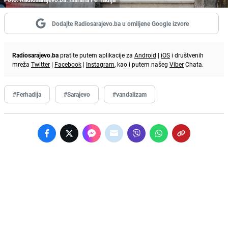
Dodajte Radiosarajevo.ba u omiljene Google izvore
Radiosarajevo.ba
pratite putem aplikacije za
Android
|
iOS
i društvenih
mreža
Twitter
|
Facebook
|
Instagram
, kao i putem našeg
Viber
Chata.
#Ferhadija
#Sarajevo
#vandalizam