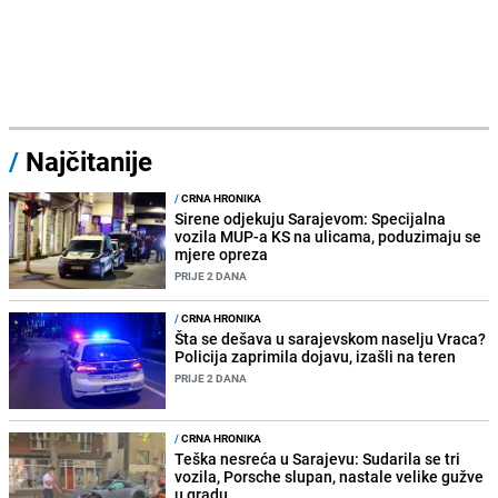
/
Najčitanije
/
CRNA HRONIKA
Sirene odjekuju Sarajevom: Specijalna
vozila MUP-a KS na ulicama, poduzimaju se
mjere opreza
PRIJE 2 DANA
/
CRNA HRONIKA
Šta se dešava u sarajevskom naselju Vraca?
Policija zaprimila dojavu, izašli na teren
PRIJE 2 DANA
/
CRNA HRONIKA
Teška nesreća u Sarajevu: Sudarila se tri
vozila, Porsche slupan, nastale velike gužve
u gradu