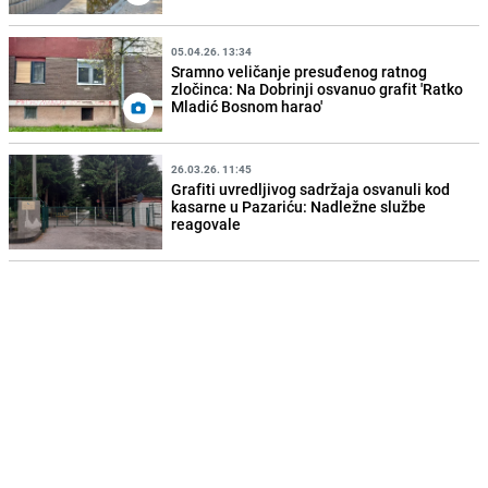
05.04.26. 13:34
Sramno veličanje presuđenog ratnog
zločinca: Na Dobrinji osvanuo grafit 'Ratko
Mladić Bosnom harao'
26.03.26. 11:45
Grafiti uvredljivog sadržaja osvanuli kod
kasarne u Pazariću: Nadležne službe
reagovale