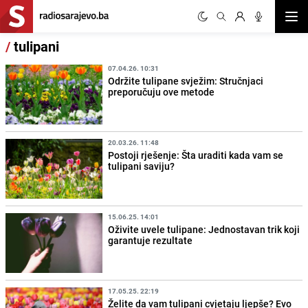
Otvor
/
tulipani
07.04.26. 10:31
Održite tulipane svježim: Stručnjaci
preporučuju ove metode
20.03.26. 11:48
Postoji rješenje: Šta uraditi kada vam se
tulipani saviju?
15.06.25. 14:01
Oživite uvele tulipane: Jednostavan trik koji
garantuje rezultate
17.05.25. 22:19
Želite da vam tulipani cvjetaju ljepše? Evo