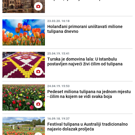
23.03.20. 16:18
Holanđani primorani uništavati milione
tulipana dnevno
25.04.19. 15:41
Turska je domovina lala: U Istanbulu
postavljen najveći živi ćilim od tulipana
24.04.19. 15:53
Pedeset miliona tulipana na jednom mjestu
- ćilim na kojem se vidi svaka boja
16.09.18. 19:37
Festival tulipana u Australiji tradicionalno
najavio dolazak proljeća