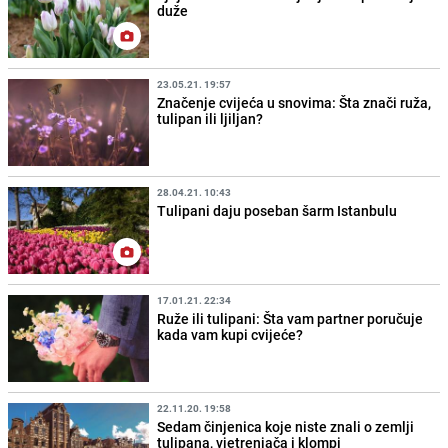
duže
23.05.21. 19:57
Značenje cvijeća u snovima: Šta znači ruža,
tulipan ili ljiljan?
28.04.21. 10:43
Tulipani daju poseban šarm Istanbulu
17.01.21. 22:34
Ruže ili tulipani: Šta vam partner poručuje
kada vam kupi cvijeće?
22.11.20. 19:58
Sedam činjenica koje niste znali o zemlji
tulipana, vjetrenjača i klompi