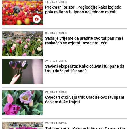
15.04.25. 22:58
Prekrasni prizori: Pogledajte kako izgleda
pola miliona tulipana na jednom mjestu
04.03.25. 10:58
Sada je vrijeme da uradite ovo tulipanima i
raskošno će cvjetati ovog proljeća
29.01.25. 20:15
Savjeti eksperata: Kako očuvati tulipane da
traju duže od 10 dana?
25.03.24. 16:58
Cvjećari otkrivaju trik: Uradite ovo i tulipani
će vam duže trajati
25.03.24. 14:14
Tulipomanija | Kako je tulipan iz Osmanskog