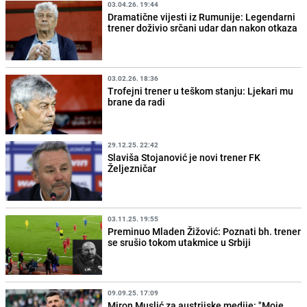
03.04.26. 19:44
Dramatične vijesti iz Rumunije: Legendarni
trener doživio srčani udar dan nakon otkaza
03.02.26. 18:36
Trofejni trener u teškom stanju: Ljekari mu
brane da radi
29.12.25. 22:42
Slaviša Stojanović je novi trener FK
Željezničar
03.11.25. 19:55
Preminuo Mladen Žižović: Poznati bh. trener
se srušio tokom utakmice u Srbiji
09.09.25. 17:09
Miron Muslić za austrijske medije: "Moje