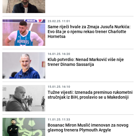
23.02.25. 11:01
Same riječi hvale za Zmaja Jusufa Nurkića:
Evo šta je o njemu rekao trener Charlotte
Hornetsa
16.01.25. 16:20
Klub potvrdio: Nenad Marković više nije
trener Dinamo Sassarija
15.01.25. 16:10
Tužne vijesti: Iznenada preminuo rukometni
stručnjak iz BiH, proslavio se u Makedoniji
11.01.25. 11:33
Bosanac Miron Muslić imenovan za novog
glavnog trenera Plymouth Argyle