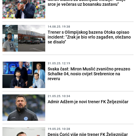
srce je večeras uz bosansku zastavu"
14.08.25. 19:38
Trener s Olimpijskog bazena Otoka opisao
incident: "Zrak je bio vrlo zagađen, otežano
se disalo"
31.05.25. 12:19
Svaka čast: Miron Muslić zvanično preuzeo
Schalke 04, nosio cvijet Srebrenice na
reveru
21.05.25. 10:34
Admir Adžem je novi trener FK Željezničar
19.05.25. 10:28
Denis Ćorić više nije trener FK Željezničar