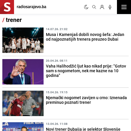
Otvor
/
trener
14.07.26. 21:02
Musa i Kamenjaš dobili novog šefa: Jedan
od najpoznatijih trenera preuzeo Dubai
20.04.26. 08:11
Vaha Halihodžić ljut kao nikad prije: "Gotov
sam s nogometom, nek me kazne na 10
godina"
15.04.26. 19:15
Njemački nogomet zavijen u crno: Iznenada
preminuo poznati trener
13.04.26. 11:08
Novi trener Dubaija je selektor Slovenije