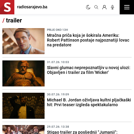
Otvor
/
trailer
PRIJE OKO 13H
Mračna priča koja je šokirala Ameriku:
Robert Pattinson postaje najpoznatiji lovac
na predatore
31.07.26. 10:03
Slavni glumac neprepoznatljiv u novoj ulozi:
Objavljen i trailer za film 'Wicker'
30.07.26. 19:09
Michael B. Jordan oživljava kultni pljačkaški
hit: Prvi teaser izgleda spektakularno
29.07.26. 13:38
Stigao trailer za posljednji "Jumanji":