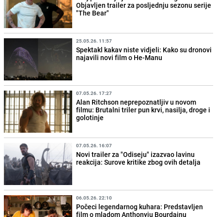
Objavljen trailer za posljednju sezonu serije
"The Bear"
25.05.26. 11:57
Spektakl kakav niste vidjeli: Kako su dronovi
najavili novi film o He-Manu
07.05.26. 17:27
Alan Ritchson neprepoznatljiv u novom
filmu: Brutalni triler pun krvi, nasilja, droge i
golotinje
07.05.26. 16:07
Novi trailer za "Odiseju" izazvao lavinu
reakcija: Surove kritike zbog ovih detalja
06.05.26. 22:10
Počeci legendarnog kuhara: Predstavljen
film o mladom Anthonyju Bourdainu