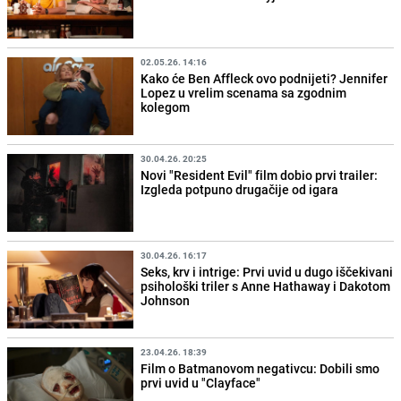
02.05.26. 14:16
Kako će Ben Affleck ovo podnijeti? Jennifer
Lopez u vrelim scenama sa zgodnim
kolegom
30.04.26. 20:25
Novi "Resident Evil" film dobio prvi trailer:
Izgleda potpuno drugačije od igara
30.04.26. 16:17
Seks, krv i intrige: Prvi uvid u dugo iščekivani
psihološki triler s Anne Hathaway i Dakotom
Johnson
23.04.26. 18:39
Film o Batmanovom negativcu: Dobili smo
prvi uvid u "Clayface"