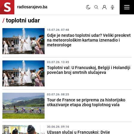
Otvor
/
toplotni udar
15.07.26. 07:48
Gdje je nestao toplotni udar? Veliki preokret
na meteorološkim kartama iznenadio i
meteorologe
03.07.26. 13:45
Toplotni val: U Francuskoj, Belgiji i Holandiji
povećan broj smrtnih slučajeva
03.07.26. 08:25
Tour de France se priprema za historijsko
otkazivanje etapa zbog toplotnog vala
30.06.26. 09:16
Užasan slučaj u Francuskoj: Dvije