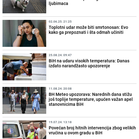
ljubimaca
02.06.25. 21:25
Toplotni udar može biti smrtonosan: Evo
kako ga prepoznati i šta odmah učiniti
25.08.24. 09:47
BiH na udaru visokih temperatura: Danas
izdato narandžasto upozorenje
11.08.24. 20:08
BH Meteo upozorava: Narednih dana stižu
još toplije temperature, upućen važan apel
stanovnicima BiH
19.07.24. 13:18
Povećan broj hitnih intervencija zbog velikih
vrućina u ovom gradu u BiH