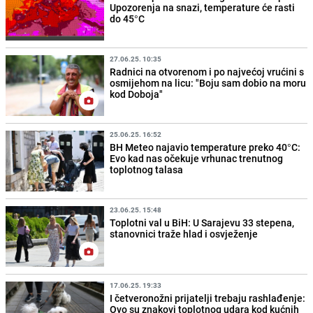
Upozorenja na snazi, temperature će rasti
do 45°C
27.06.25. 10:35
Radnici na otvorenom i po najvećoj vrućini s
osmijehom na licu: "Boju sam dobio na moru
kod Doboja"
25.06.25. 16:52
BH Meteo najavio temperature preko 40°C:
Evo kad nas očekuje vrhunac trenutnog
toplotnog talasa
23.06.25. 15:48
Toplotni val u BiH: U Sarajevu 33 stepena,
stanovnici traže hlad i osvježenje
17.06.25. 19:33
I četveronožni prijatelji trebaju rashlađenje:
Ovo su znakovi toplotnog udara kod kućnih