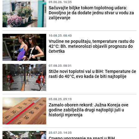
09.06.26. 16:35
Sačuvajte biljke tokom toplotnog udara:
Dovoljno je da dodate jednu stvar u vodu za
zalijevanje
10.08.25. 08:43
Vrućine ne popuštaju, temperature rastu do
42°C: Bh. meteorolozi objavili prognozu do
četvrtka
07.08.25. 08:31
Stiže novi toplotni val u BiH: Temperature će
rasti do 40°C, evo kada će biti najtoplije
05.08.25. 09:19
Zamalo oboren rekord: Južna Koreja ove
godine zabilježila drugi najtopliji juli u
historiji mjerenja
25.07.25. 14:25
Crveno upozorenje na snazi u BiH,