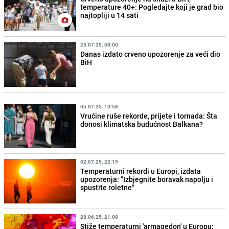
temperature 40+: Pogledajte koji je grad bio
najtopliji u 14 sati
25.07.25. 08:00
Danas izdato crveno upozorenje za veći dio
BiH
05.07.25. 10:58
Vrućine ruše rekorde, prijete i tornada: Šta
donosi klimatska budućnost Balkana?
02.07.25. 22:19
Temperaturni rekordi u Europi, izdata
upozorenja: "Izbjegnite boravak napolju i
spustite roletne"
28.06.25. 21:08
Stiže temperaturni 'armagedon' u Europu: