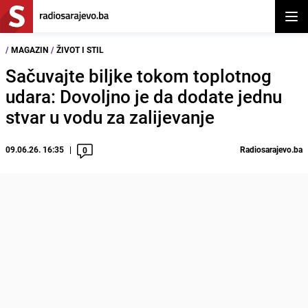
Otvor
/
MAGAZIN
/
ŽIVOT I STIL
Sačuvajte biljke tokom toplotnog
udara: Dovoljno je da dodate jednu
stvar u vodu za zalijevanje
09.06.26. 16:35
Radiosarajevo.ba
0