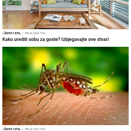
/
ŽIVOT I STIL
I
PRIJE OKO 15H
Kako urediti sobu za goste? Izbjegavajte ove stvari
/
ŽIVOT I STIL
I
PRIJE OKO 16H