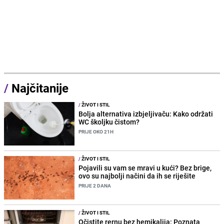
/
Najčitanije
/
ŽIVOT I STIL
Bolja alternativa izbjeljivaču: Kako održati
WC školjku čistom?
PRIJE OKO 21H
/
ŽIVOT I STIL
Pojavili su vam se mravi u kući? Bez brige,
ovo su najbolji načini da ih se riješite
PRIJE 2 DANA
/
ŽIVOT I STIL
Očistite rernu bez hemikalija: Poznata