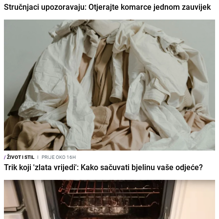
Stručnjaci upozoravaju: Otjerajte komarce jednom zauvijek
/
ŽIVOT I STIL
I
PRIJE OKO 16H
Trik koji 'zlata vrijedi': Kako sačuvati bjelinu vaše odjeće?