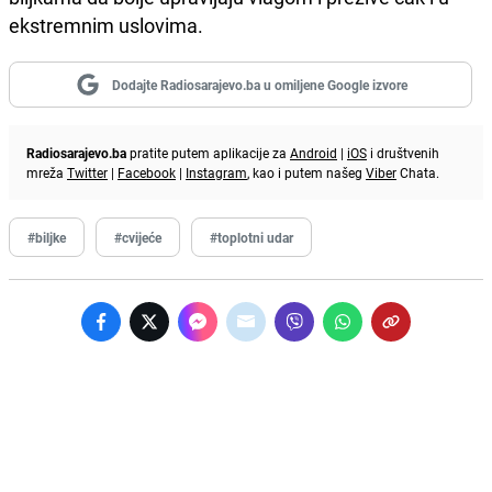
ekstremnim uslovima.
Dodajte Radiosarajevo.ba u omiljene Google izvore
Radiosarajevo.ba
pratite putem aplikacije za
Android
|
iOS
i društvenih
mreža
Twitter
|
Facebook
|
Instagram
, kao i putem našeg
Viber
Chata.
#biljke
#cvijeće
#toplotni udar