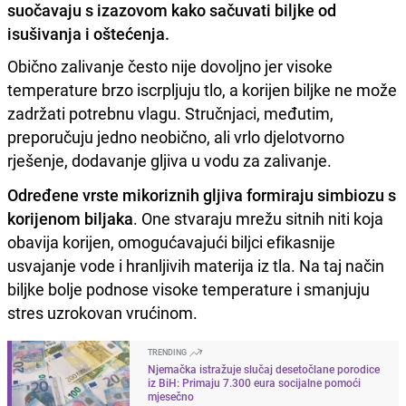
suočavaju s izazovom kako sačuvati biljke od
isušivanja i oštećenja.
Obično zalivanje često nije dovoljno jer visoke
temperature brzo iscrpljuju tlo, a korijen biljke ne može
zadržati potrebnu vlagu. Stručnjaci, međutim,
preporučuju jedno neobično, ali vrlo djelotvorno
rješenje, dodavanje gljiva u vodu za zalivanje.
Određene vrste mikoriznih gljiva formiraju simbiozu s
korijenom biljaka
. One stvaraju mrežu sitnih niti koja
obavija korijen, omogućavajući biljci efikasnije
usvajanje vode i hranljivih materija iz tla. Na taj način
biljke bolje podnose visoke temperature i smanjuju
stres uzrokovan vrućinom.
TRENDING
Njemačka istražuje slučaj desetočlane porodice
iz BiH: Primaju 7.300 eura socijalne pomoći
mjesečno