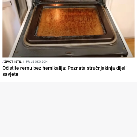
/
ŽIVOT I STIL
I
PRIJE OKO 20H
Očistite rernu bez hemikalija: Poznata stručnjakinja dijeli
savjete