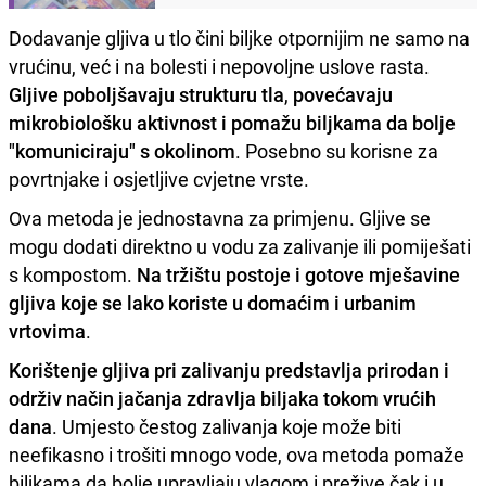
Dodavanje gljiva u tlo čini biljke otpornijim ne samo na
vrućinu, već i na bolesti i nepovoljne uslove rasta.
Gljive poboljšavaju strukturu tla
,
povećavaju
mikrobiološku aktivnost i pomažu biljkama da bolje
"komuniciraju" s okolinom
. Posebno su korisne za
povrtnjake i osjetljive cvjetne vrste.
Ova metoda je jednostavna za primjenu. Gljive se
mogu dodati direktno u vodu za zalivanje ili pomiješati
s kompostom.
Na tržištu postoje i gotove mješavine
gljiva koje se lako koriste u domaćim i urbanim
vrtovima
.
Korištenje gljiva pri zalivanju predstavlja prirodan i
održiv način jačanja zdravlja biljaka tokom vrućih
dana
. Umjesto čestog zalivanja koje može biti
neefikasno i trošiti mnogo vode, ova metoda pomaže
biljkama da bolje upravljaju vlagom i prežive čak i u