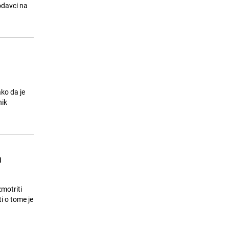
Svaki potres u Volkswagenu zatrese
odavci na
15
i ostatak Europe: Kuda ide njemački
automobilski div?
24.07.26. 09:40
|
AUTO-MOTO ZANIMLJIVOSTI
ako da je
nik
a
zmotriti
ti o tome je