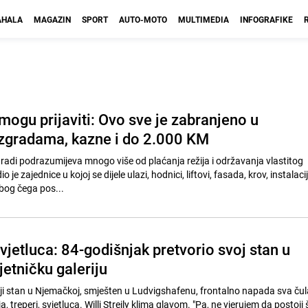
HALA
MAGAZIN
SPORT
AUTO-MOTO
MULTIMEDIA
INFOGRAFIKE
mogu prijaviti: Ovo sve je zabranjeno u
zgradama, kazne i do 2.000 KM
radi podrazumijeva mnogo više od plaćanja režija i održavanja vlastitog
 je zajednice u kojoj se dijele ulazi, hodnici, liftovi, fasada, krov, instalacij
zbog čega pos...
 svjetluca: 84-godišnjak pretvorio svoj stan u
etničku galeriju
ji stan u Njemačkoj, smješten u Ludvigshafenu, frontalno napada sva čula
, treperi, svjetluca. Willi Streily klima glavom. "Pa, ne vjerujem da postoji š