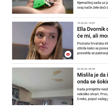
Njemačkoj sada uz p
ovaj način žele doći d
15.04.24. 14:07
Ella Dvornik d
će mi, ali mor
Poznata hrvatska inlue
otkrila kako se posve
posvetila se pakiranj
02.04.24. 06:44
Mislila je da
onda se šokir
Kada primijetite neob
nekoliko stvari. Prvo,
li neko, poput vašeg p