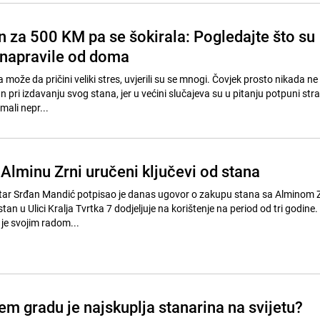
n za 500 KM pa se šokirala: Pogledajte što su
napravile od doma
može da pričini veliki stres, uvjerili su se mnogi. Čovjek prosto nikada n
pri izdavanju svog stana, jer u većini slučajeva su u pitanju potpuni str
mali nepr...
: Alminu Zrni uručeni ključevi od stana
tar Srđan Mandić potpisao je danas ugovor o zakupu stana sa Alminom
an u Ulici Kralja Tvrtka 7 dodjeljuje na korištenje na period od tri godine.
 je svojim radom...
jem gradu je najskuplja stanarina na svijetu?