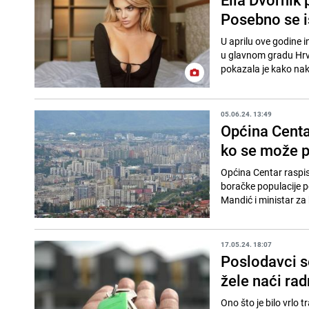
Posebno se i
U aprilu ove godine i
u glavnom gradu Hrva
pokazala je kako nak
05.06.24. 13:49
Općina Centar
ko se može pr
Općina Centar raspis
boračke populacije 
Mandić i ministar za 
17.05.24. 18:07
Poslodavci se
žele naći rad
Ono što je bilo vrlo