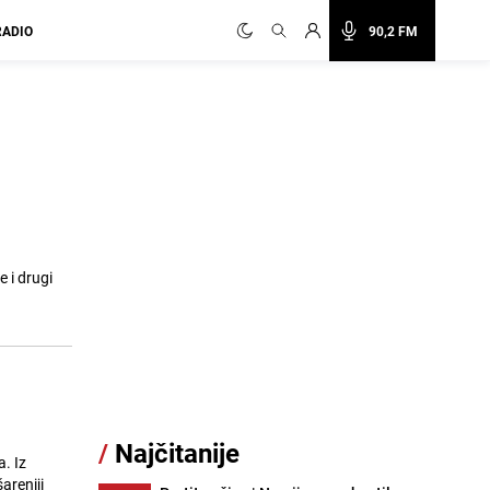
RADIO
90,2 FM
e i drugi
/
Najčitanije
. Iz
areniji