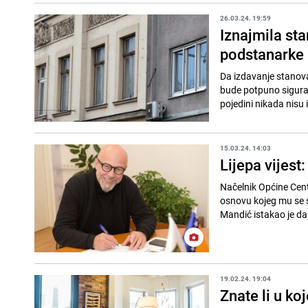
26.03.24. 19:59
Iznajmila sta
podstanarke 
Da izdavanje stanova 
bude potpuno siguran 
pojedini nikada nisu i
15.03.24. 14:03
Lijepa vijest
Načelnik Općine Cen
osnovu kojeg mu se st
Mandić istakao je da
19.02.24. 19:04
Znate li u ko