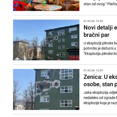
stan od ovog." Plafon
01.03.26. 12:42
Novi detalji 
bračni par
U eksploziji plinske b
potvrdio je dežurni 
"Eksplozija plinske bo
01.03.26. 12:29
Zenica: U eks
osobe, stan 
Jaka eksplozija odje
nedaleko od zgrade P
eksplozije koja je razn