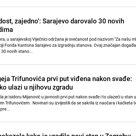
dost, zajedno': Sarajevo darovalo 30 novih
dima
bra, u sarajevskoj Vijećnici održana je svečanost pod nazivom "Za našu m
ciji Fonda Kantona Sarajevo za izgradnju stanova. Ovaj značajan događaj 
a 30 novih stano...
eja Trifunovića prvi put viđena nakon svađe:
ko ulazi u njihovu zgradu
a je Isidoru Mijanović u javnosti prvi put nakon svađe i to ulazeći u stan u 
Trifunovićem. Novinari su izvijestili da se sakrila iz naočara i kačketa t
pre...
pokazala kako je uredila novi stan u Zagrebu: