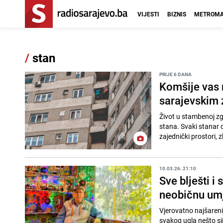
VIJESTI
BIZNIS
METROMA
/
stan
PRIJE 6 DANA
Komšije vas 
sarajevskim 
Život u stambenoj zg
stana. Svaki stanar dio
zajednički prostori, 
10.03.26. 21:10
Sve blješti i
neobičnu umj
Vjerovatno najšareni
svakog ugla nešto sija