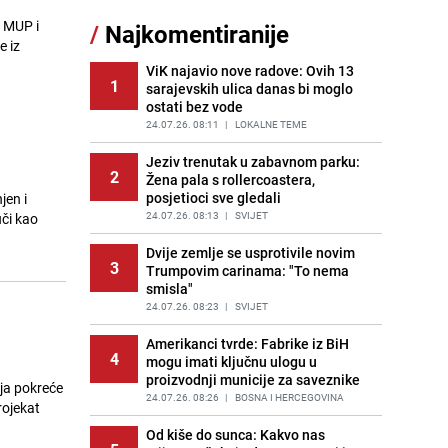
11
čokolade i kokosa bez pečenja,
. MUP i
/
Najkomentiranije
jednostavan desert bez imalo muke
e iz
PRIJE 2 DANA
|
RECEPTI
ViK najavio nove radove: Ovih 13
1
sarajevskih ulica danas bi moglo
Pojavili su vam se mravi u kući? Bez
12
ostati bez vode
brige, ovo su najbolji načini da ih se
riješite
24.07.26. 08:11
|
LOKALNE TEME
PRIJE 2 DANA
|
ŽIVOT I STIL
Jeziv trenutak u zabavnom parku:
2
Žena pala s rollercoastera,
Kako izgleda travnjak stadiona
13
posjetioci sve gledali
jen i
Koševo nakon tri koncerta Dine
Merlina
24.07.26. 08:13
|
SVIJET
uči kao
PRIJE 2 DANA
|
FOTO
Dvije zemlje se usprotivile novim
3
Trumpovim carinama: "To nema
Tajna savršenog makedonskog
14
smisla"
ajvara: Stari recept za kremast i
bogat okus
24.07.26. 08:23
|
SVIJET
PRIJE 1 DAN
|
RECEPTI
Amerikanci tvrde: Fabrike iz BiH
4
mogu imati ključnu ulogu u
Stručnjaci upozoravaju: Izrael ulaže
15
proizvodnji municije za saveznike
milione kako bi utjecao na
ja pokreće
odgovore ChatGPT-a o Gazi
24.07.26. 08:26
|
BOSNA I HERCEGOVINA
rojekat
PRIJE OKO 12H
|
SVIJET
Od kiše do sunca: Kakvo nas