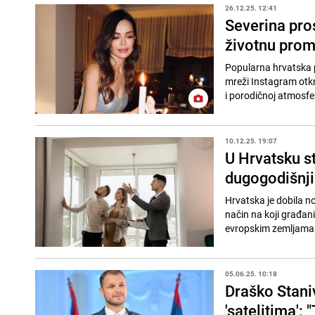
26.12.25. 12:41
Severina pros
životnu prom
Popularna hrvatska pj
mreži Instagram otkri
i porodičnoj atmosferi,
10.12.25. 19:07
U Hrvatsku s
dugogodišnji
Hrvatska je dobila n
način na koji građan
evropskim zemljama 
05.06.25. 10:18
Draško Stani
'satelitima': 