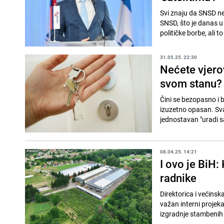
Svi znaju da SNSD ne
SNSD, što je danas u 
političke borbe, ali to
31.05.25. 22:30
Nećete vjerov
svom stanu?
Čini se bezopasno i 
izuzetno opasan. Sva
jednostavan "uradi s
08.04.25. 14:21
I ovo je BiH:
radnike
Direktorica i većins
važan interni projek
izgradnje stambenih j