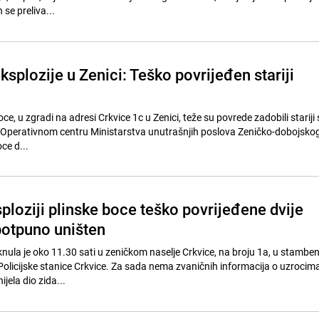
 se preliva...
eksplozije u Zenici: Teško povrijeđen stariji
oce, u zgradi na adresi Crkvice 1c u Zenici, teže su povrede zadobili stariji
u Operativnom centru Ministarstva unutrašnjih poslova Zeničko-dobojsko
ce d...
ploziji plinske boce teško povrijeđene dvije
potpuno uništen
knula je oko 11.30 sati u zeničkom naselje Crkvice, na broju 1a, u stamben
olicijske stanice Crkvice. Za sada nema zvaničnih informacija o uzrocima
ijela dio zida...