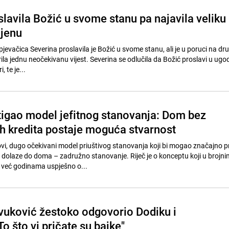
lavila Božić u svome stanu pa najavila veliku
jenu
evačica Severina proslavila je Božić u svome stanu, ali je u poruci na dr
la jednu neočekivanu vijest. Severina se odlučila da Božić proslavi u ugo
 te je...
tigao model jefitnog stanovanja: Dom bez
h kredita postaje moguća stvarnost
ovi, dugo očekivani model priuštivog stanovanja koji bi mogao značajno pr
i dolaze do doma – zadružno stanovanje. Riječ je o konceptu koji u brojni
već godinama uspješno o...
vuković žestoko odgovorio Dodiku i
"To što vi pričate su bajke"