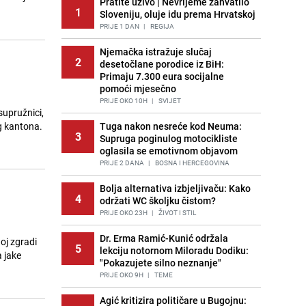
Pratite uživo | Nevrijeme zahvatilo
1
Sloveniju, oluje idu prema Hrvatskoj
PRIJE 1 DAN
|
REGIJA
Njemačka istražuje slučaj
2
desetočlane porodice iz BiH:
Primaju 7.300 eura socijalne
pomoći mjesečno
PRIJE OKO 10H
|
SVIJET
 supružnici,
g kantona.
Tuga nakon nesreće kod Neuma:
3
Supruga poginulog motocikliste
oglasila se emotivnom objavom
PRIJE 2 DANA
|
BOSNA I HERCEGOVINA
Bolja alternativa izbjeljivaču: Kako
4
održati WC školjku čistom?
PRIJE OKO 23H
|
ŽIVOT I STIL
Dr. Erma Ramić-Kunić održala
oj zgradi
5
lekciju notornom Miloradu Dodiku:
 jake
"Pokazujete silno neznanje"
PRIJE OKO 9H
|
TEME
Agić kritizira političare u Bugojnu: