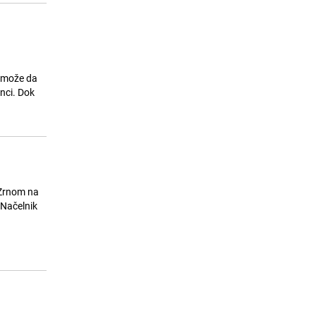
e može da
anci. Dok
 Zrnom na
 Načelnik