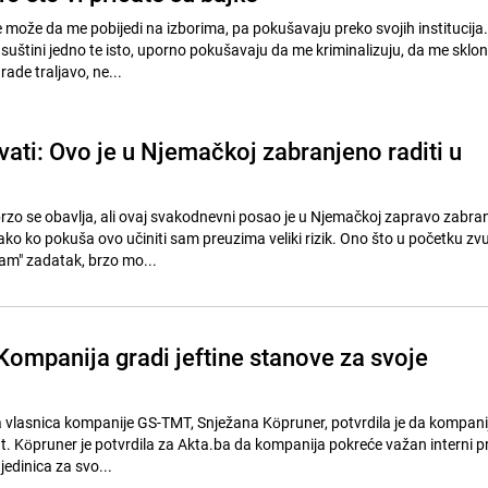
 može da me pobijedi na izborima, pa pokušavaju preko svojih institucija
suštini jedno te isto, uporno pokušavaju da me kriminalizuju, da me sklon
 rade traljavo, ne...
ati: Ovo je u Njemačkoj zabranjeno raditi u
brzo se obavlja, ali ovaj svakodnevni posao je u Njemačkoj zapravo zabran
ko ko pokuša ovo učiniti sam preuzima veliki rizik. Ono što u početku zv
am" zadatak, brzo mo...
 Kompanija gradi jeftine stanove za svoje
ka vlasnica kompanije GS-TMT, Snježana Köpruner, potvrdila je da kompani
at. Köpruner je potvrdila za Akta.ba da kompanija pokreće važan interni p
edinica za svo...