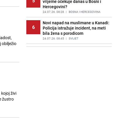
5
vrijeme očekuje danas u Bosni i
Hercegovini?
24.07.26. 08:28
|
BOSNA I HERCEGOVINA
Novi napad na muslimane u Kanadi:
6
Policija istražuje incident, na meti
bila žena s porodicom
ladost,
24.07.26. 08:45
|
SVIJET
obilježio
Policajci Dario Tomić i Saša
7
Slijepčević spasili život mladiću koji
je automobilom sletio u rijeku
24.07.26. 08:47
|
BOSNA I HERCEGOVINA
Ratni vojni invalid u požaru ostao
8
bez svega: Zahvaljujući dobrim
ljudima Mehmed ima krov nad
glavom
kojoj živi
24.07.26. 08:56
|
BOSNA I HERCEGOVINA
e žustro
Iz Sarajeva državljaninu Srbije
9
plaćeno da baci bombu na
porodičnu kuću, nanesena velika
šteta
24.07.26. 09:02
|
CRNA HRONIKA