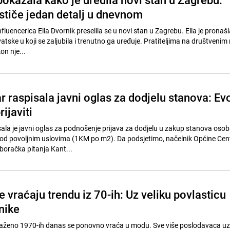
stiče jedan detalj u dnevnom
nfluencerica Ella Dvornik preselila se u novi stan u Zagrebu. Ella je pronašl
tske u koji se zaljubila i trenutno ga uređuje. Pratiteljima na društven
on nje...
 raspisala javni oglas za dodjelu stanova: Ev
ijaviti
ala je javni oglas za podnošenje prijava za dodjelu u zakup stanova oso
pod povoljnim uslovima (1KM po m2). Da podsjetimo, načelnik Općine Cen
boračka pitanja Kant...
 vraćaju trendu iz 70-ih: Uz veliku povlasticu
nike
 traženo 1970-ih danas se ponovno vraća u modu. Sve više poslodavaca uz