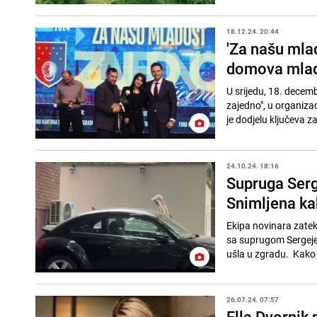
18.12.24. 20:44
'Za našu mla
domova mla
U srijedu, 18. decem
zajedno", u organiza
je dodjelu ključeva z
24.10.24. 18:16
Supruga Serg
Snimljena ka
Ekipa novinara zatekl
sa suprugom Sergejem 
ušla u zgradu. Kako 
26.07.24. 07:57
Ella Dvornik 