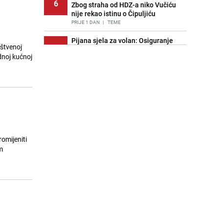
6
Zbog straha od HDZ-a niko Vučiću
nije rekao istinu o Čipuljiću
PRIJE 1 DAN
|
TEME
Pijana sjela za volan: Osiguranje
uštvenoj
7
odbilo isplatu štete na vozilu koje je
dnoj kućnoj
slupala Anja Ljubojević
PRIJE 2 DANA
|
BOSNA I HERCEGOVINA
Znate li šta Dino Merlin pojede prije
8
izlaska na scenu? Njegov ritual
iznenadio mnoge
PRIJE 1 DAN
|
SHOWBIZ
Akcija na Dobrinji: Specijalci MUP-a
9
KS opkolili zgradu
omijeniti
PRIJE 2 DANA
|
LOKALNE TEME
m
Nastavak provokacija: MUP RS
10
oduzeo zastavu s ljiljanima i
sankcionisao vozača iz Bosanskog
Novog
PRIJE 1 DAN
|
BOSNA I HERCEGOVINA
Kao iz slastičarne: Rolada od