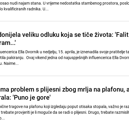
osao nudi najam stana. U vrijeme nedostatka stambenog prostora, posl
o kvalificiranih radnika. U...
onijela veliku odluku koja se tiče života: 'Falit
am...'
ncerica Ella Dvornik u nedjelju, 15. aprila, je iznenadila svoje pratitelje t
tila pakiranju. Ovaj vikend jedna od najuspješnijih influencerica Ella Dvor
u. Naime...
 ima problem s plijesni zbog mrlja na plafonu, 
ala: 'Puno je gore'
ične tragove na plafonu koji izgledaju poput otisaka stopala, važno je ra
 trebate provjeriti je li moguće da se radi o plijesni. Drugo, trebate razmisli
...