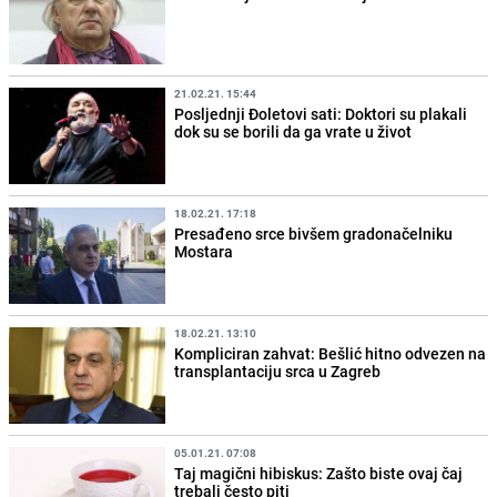
21.02.21. 15:44
Posljednji Đoletovi sati: Doktori su plakali
dok su se borili da ga vrate u život
18.02.21. 17:18
Presađeno srce bivšem gradonačelniku
Mostara
18.02.21. 13:10
Kompliciran zahvat: Bešlić hitno odvezen na
transplantaciju srca u Zagreb
05.01.21. 07:08
Taj magični hibiskus: Zašto biste ovaj čaj
trebali često piti