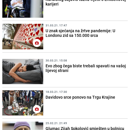
karijeri
31.03.21. 17:47
U znak sjećanja na žrtve pandemije: U
Londonu zid sa 150.000 srca
30.03.21. 15:08
Evo zbog čega biste trebali spavati na vašoj
lijevoj strani
18.03.21. 17:30
Davidovo srce ponovo na Trgu Krajine
25.02.21. 21:49
Glumac Zijah Sokolović smješten u bolnicu