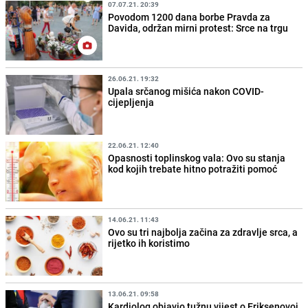
07.07.21. 20:39
Povodom 1200 dana borbe Pravda za
Davida, održan mirni protest: Srce na trgu
26.06.21. 19:32
Upala srčanog mišića nakon COVID-
cijepljenja
22.06.21. 12:40
Opasnosti toplinskog vala: Ovo su stanja
kod kojih trebate hitno potražiti pomoć
14.06.21. 11:43
Ovo su tri najbolja začina za zdravlje srca, a
rijetko ih koristimo
13.06.21. 09:58
Kardiolog objavio tužnu vijest o Eriksenovoj