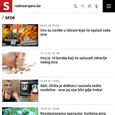
Otvor
/
srce
09.01.22. 09:34
Ovo su navike u ishrani koje će ojačati vaše
srce
17.11.21. 21:49
Ovo je 10 koraka koji će sačuvati zdravlje
vašeg srca
21.07.21. 13:00
SAD: Otišla je doktoru i saznala nešto
neobično - srce joj nije bilo gdje treba!
19.07.21. 12:32
Revolucionarna operacija: Izvršena prva