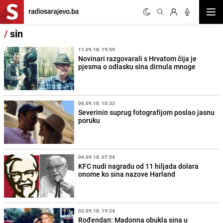
Otvor
/
sin
11.09.18. 19:59
Novinari razgovarali s Hrvatom čija je
pjesma o odlasku sina dirnula mnoge
06.09.18. 10:33
Severinin suprug fotografijom poslao jasnu
poruku
04.09.18. 07:54
KFC nudi nagradu od 11 hiljada dolara
onome ko sina nazove Harland
02.09.18. 19:24
Rođendan: Madonna obukla sina u