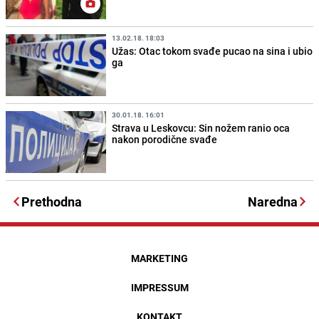
13.02.18. 18:03
Užas: Otac tokom svađe pucao na sina i ubio
ga
30.01.18. 16:01
Strava u Leskovcu: Sin nožem ranio oca
nakon porodične svađe
Prethodna
Naredna
MARKETING
IMPRESSUM
KONTAKT