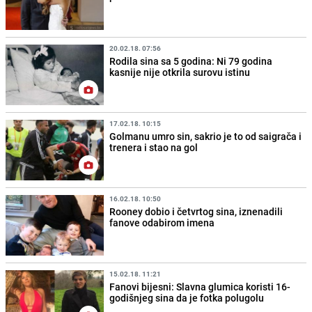
20.02.18. 07:56
Rodila sina sa 5 godina: Ni 79 godina
kasnije nije otkrila surovu istinu
17.02.18. 10:15
Golmanu umro sin, sakrio je to od saigrača i
trenera i stao na gol
16.02.18. 10:50
Rooney dobio i četvrtog sina, iznenadili
fanove odabirom imena
15.02.18. 11:21
Fanovi bijesni: Slavna glumica koristi 16-
godišnjeg sina da je fotka polugolu