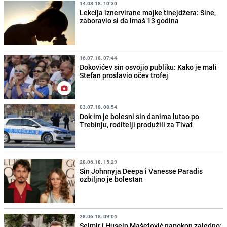
14.08.18. 10:30
Lekcija iznervirane majke tinejdžera: Sine,
zaboravio si da imaš 13 godina
16.07.18. 07:44
Đokovićev sin osvojio publiku: Kako je mali
Stefan proslavio očev trofej
03.07.18. 08:54
Dok im je bolesni sin danima lutao po
Trebinju, roditelji produžili za Tivat
28.06.18. 15:29
Sin Johnnyja Deepa i Vanesse Paradis
ozbiljno je bolestan
28.06.18. 09:04
Selmir i Husein Mašetović napokon zajedno: