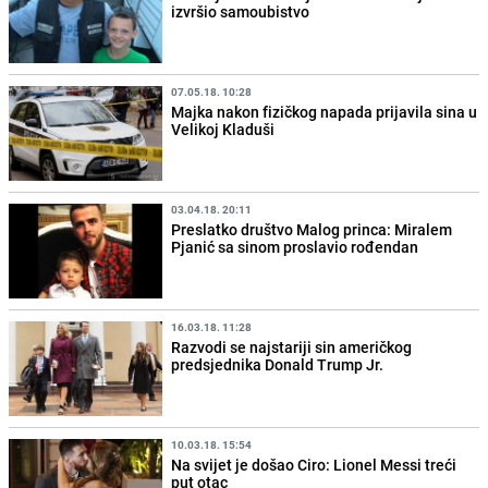
izvršio samoubistvo
07.05.18. 10:28
Majka nakon fizičkog napada prijavila sina u
Velikoj Kladuši
03.04.18. 20:11
Preslatko društvo Malog princa: Miralem
Pjanić sa sinom proslavio rođendan
16.03.18. 11:28
Razvodi se najstariji sin američkog
predsjednika Donald Trump Jr.
10.03.18. 15:54
Na svijet je došao Ciro: Lionel Messi treći
put otac