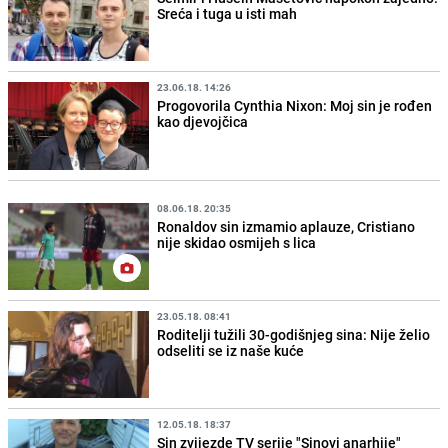
Sreća i tuga u isti mah
23.06.18. 14:26
Progovorila Cynthia Nixon: Moj sin je rođen
kao djevojčica
08.06.18. 20:35
Ronaldov sin izmamio aplauze, Cristiano
nije skidao osmijeh s lica
23.05.18. 08:41
Roditelji tužili 30-godišnjeg sina: Nije želio
odseliti se iz naše kuće
12.05.18. 18:37
Sin zvijezde TV serije "Sinovi anarhije"