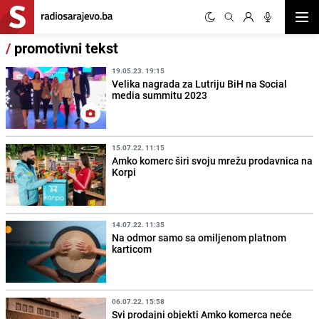
Otvor
/
promotivni tekst
19.05.23. 19:15
Velika nagrada za Lutriju BiH na Social
media summitu 2023
15.07.22. 11:15
Amko komerc širi svoju mrežu prodavnica na
Korpi
14.07.22. 11:35
Na odmor samo sa omiljenom platnom
karticom
06.07.22. 15:58
Svi prodajni objekti Amko komerca neće