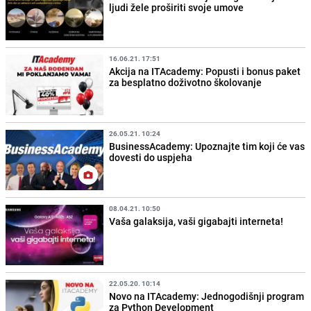
ljudi žele proširiti svoje umove
16.06.21. 17:51
Akcija na ITAcademy: Popusti i bonus paket
za besplatno doživotno školovanje
26.05.21. 10:24
BusinessAcademy: Upoznajte tim koji će vas
dovesti do uspjeha
08.04.21. 10:50
Vaša galaksija, vaši gigabajti interneta!
22.05.20. 10:14
Novo na ITAcademy: Jednogodišnji program
za Python Development