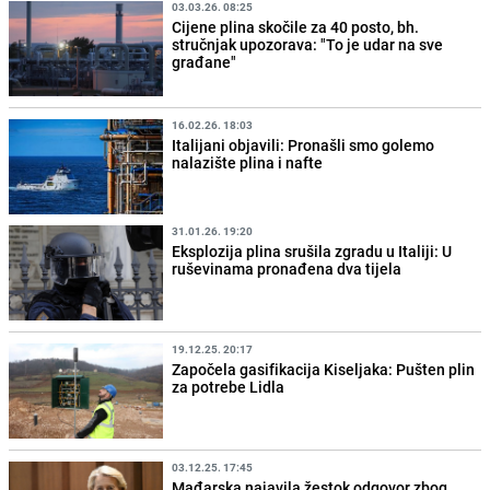
03.03.26. 08:25
Cijene plina skočile za 40 posto, bh.
stručnjak upozorava: "To je udar na sve
građane"
16.02.26. 18:03
Italijani objavili: Pronašli smo golemo
nalazište plina i nafte
31.01.26. 19:20
Eksplozija plina srušila zgradu u Italiji: U
ruševinama pronađena dva tijela
19.12.25. 20:17
Započela gasifikacija Kiseljaka: Pušten plin
za potrebe Lidla
03.12.25. 17:45
Mađarska najavila žestok odgovor zbog