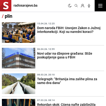
Otvor
/
plin
15.04.26. 12:25
Dom naroda FBiH: Usvojen Zakon o Južnoj
interkonekciji. Koji su naredni koraci?
06.04.26. 12:59
Novi udar na džepove građana: Stiže
poskupljenje gasa u FBiH
08.03.26. 20:10
Telegraph: "Britanija ima zalihe plina za
samo dva dana"
07.03.26. 08:14
Rekordan skok: Cijena nafte zabilježila