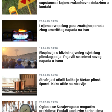
supstanca s kojom svakodnevno dolazimo u
kontakt
23.06.25. 13:35
I cijena evropskog gasa značajno porasla
zbog američkog napada na Iran
14.06.25. 18:28
Eksplozije u blizini najvećeg svjetskog
plinskog polja: Pojavili se snimci novog
napada u Iranu
27.05.25. 06:30
Stručnjaci otkrili koliko je štetan plinski
šporet: Kako utiče na zdravlje
25.02.25. 19:05
Oglasio se Sarajevogas o mogućim
prekidima: Poslali apel svim korisnicima