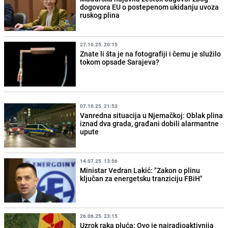
dogovora EU o postepenom ukidanju uvoza
ruskog plina
27.10.25. 20:15
Znate li šta je na fotografiji i čemu je služilo
tokom opsade Sarajeva?
07.10.25. 21:53
Vanredna situacija u Njemačkoj: Oblak plina
iznad dva grada, građani dobili alarmantne
upute
14.07.25. 13:56
Ministar Vedran Lakić: "Zakon o plinu
ključan za energetsku tranziciju FBiH"
26.06.25. 23:15
Uzrok raka pluća: Ovo je najradioaktivnija