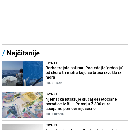
/
Najčitanije
/
SVIJET
Borba trajala satima: Pogledajte 'grdosiju'
od skoro tri metra koju su braća izvukla iz
mora
PRIJE 1 DAN
/
SVIJET
Njemačka istražuje slučaj desetočlane
porodice iz BiH: Primaju 7.300 eura
socijalne pomoći mjesečno
PRIJE OKO 2H
/
SVIJET