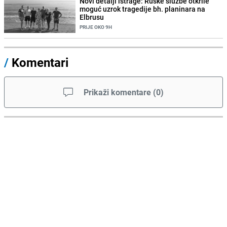
Novi detalji istrage: Ruske službe otkrile
moguć uzrok tragedije bh. planinara na
Elbrusu
PRIJE OKO 9H
/
Komentari
Prikaži komentare
(
0
)