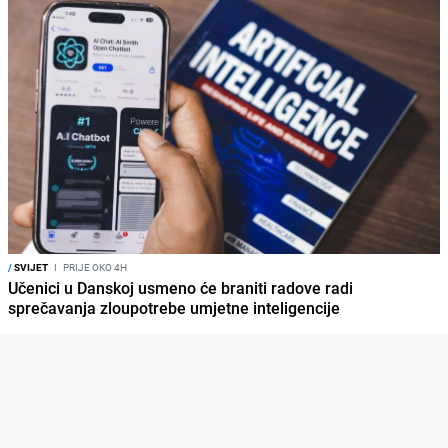
/
SVIJET
I
PRIJE OKO 4H
Učenici u Danskoj usmeno će braniti radove radi
sprečavanja zloupotrebe umjetne inteligencije