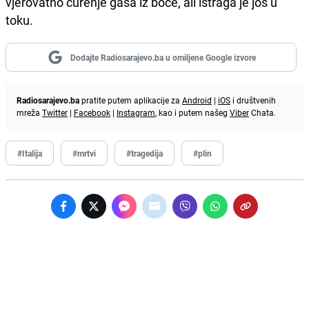
vjerovatno curenje gasa iz boce, ali istraga je još u
toku.
Dodajte Radiosarajevo.ba u omiljene Google izvore
Radiosarajevo.ba
pratite putem aplikacije za
Android
|
iOS
i društvenih
mreža
Twitter
|
Facebook
|
Instagram
, kao i putem našeg
Viber
Chata.
#Italija
#mrtvi
#tragedija
#plin