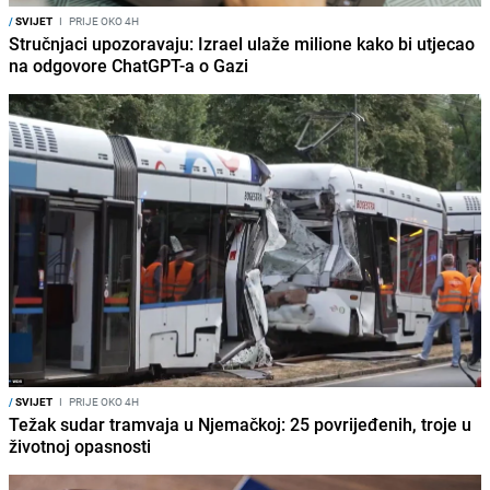
/
SVIJET
I
PRIJE OKO 4H
Stručnjaci upozoravaju: Izrael ulaže milione kako bi utjecao
na odgovore ChatGPT-a o Gazi
/
SVIJET
I
PRIJE OKO 4H
Težak sudar tramvaja u Njemačkoj: 25 povrijeđenih, troje u
životnoj opasnosti