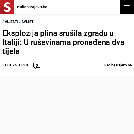
Otvor
/
VIJESTI
/
SVIJET
Eksplozija plina srušila zgradu u
Italiji: U ruševinama pronađena dva
tijela
31.01.26. 19:20
Radiosarajevo.ba
0