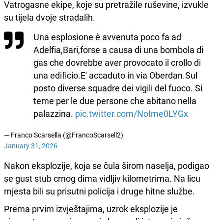
Vatrogasne ekipe, koje su pretražile ruševine, izvukle
su tijela dvoje stradalih.
Una esplosione è avvenuta poco fa ad
Adelfia,Bari,forse a causa di una bombola di
gas che dovrebbe aver provocato il crollo di
una edificio.E' accaduto in via Oberdan.Sul
posto diverse squadre dei vigili del fuoco. Si
teme per le due persone che abitano nella
palazzina.
pic.twitter.com/NoIme0LYGx
— Franco Scarsella (@FrancoScarsell2)
January 31, 2026
Nakon eksplozije, koja se čula širom naselja, podigao
se gust stub crnog dima vidljiv kilometrima. Na licu
mjesta bili su prisutni policija i druge hitne službe.
Prema prvim izvještajima, uzrok eksplozije je