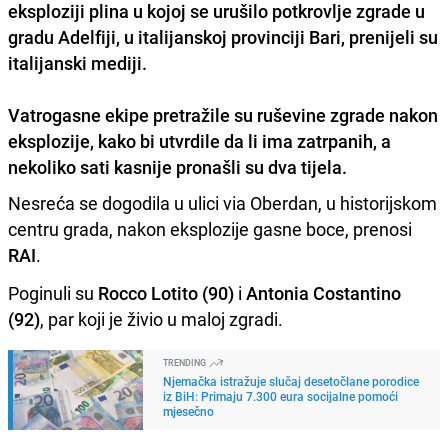
eksploziji plina u kojoj se urušilo potkrovlje zgrade u
gradu Adelfiji, u italijanskoj provinciji Bari, prenijeli su
italijanski mediji.
Vatrogasne ekipe pretražile su ruševine zgrade nakon
eksplozije, kako bi utvrdile da li ima zatrpanih, a
nekoliko sati kasnije
pronašli su dva tijela
.
Nesreća se dogodila u ulici via Oberdan, u historijskom
centru grada, nakon eksplozije gasne boce, prenosi
RAI
.
Poginuli su
Rocco Lotito (90)
i
Antonia Costantino
(92)
, par koji je živio u maloj zgradi.
TRENDING
Njemačka istražuje slučaj desetočlane porodice
iz BiH: Primaju 7.300 eura socijalne pomoći
mjesečno