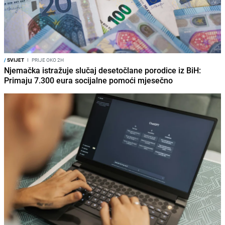
/
SVIJET
I
PRIJE OKO 2H
Njemačka istražuje slučaj desetočlane porodice iz BiH:
Primaju 7.300 eura socijalne pomoći mjesečno