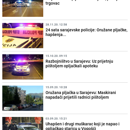
trgovac
28.11.20. 12:58
24 sata sarajevske policije: Oružane pljačke,
hapšenja...
15.10.20. 09:15
Razbojništvo u Sarajevu: Uz prijetnju
pištoljem opljačkali apoteku
15.09.20. 10:28
Oružana pljačka u Sarajevu: Maskirani
napadači prijetili radnici pištoljem
03.09.20. 15:21
Uhapšen i drugi muškarac koji je napao i
opljačkao staricu u Vogošći