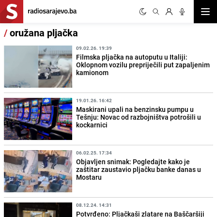
Otvor
/
oružana pljačka
09.02.26. 19:39
Filmska pljačka na autoputu u Italiji:
Oklopnom vozilu prepriječili put zapaljenim
kamionom
19.01.26. 16:42
Maskirani upali na benzinsku pumpu u
Tešnju: Novac od razbojništva potrošili u
kockarnici
06.02.25. 17:34
Objavljen snimak: Pogledajte kako je
zaštitar zaustavio pljačku banke danas u
Mostaru
08.12.24. 14:31
Potvrđeno: Pljačkaši zlatare na Baščaršiji