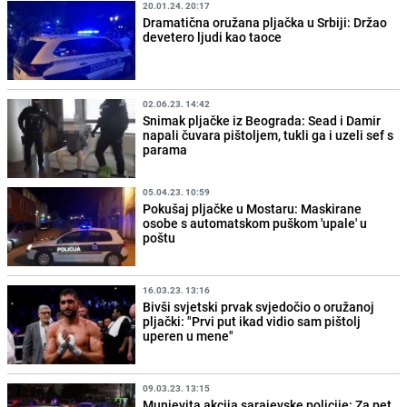
20.01.24. 20:17
Dramatična oružana pljačka u Srbiji: Držao
devetero ljudi kao taoce
02.06.23. 14:42
Snimak pljačke iz Beograda: Sead i Damir
napali čuvara pištoljem, tukli ga i uzeli sef s
parama
05.04.23. 10:59
Pokušaj pljačke u Mostaru: Maskirane
osobe s automatskom puškom 'upale' u
poštu
16.03.23. 13:16
Bivši svjetski prvak svjedočio o oružanoj
pljački: "Prvi put ikad vidio sam pištolj
uperen u mene"
09.03.23. 13:15
Munjevita akcija sarajevske policije: Za pet