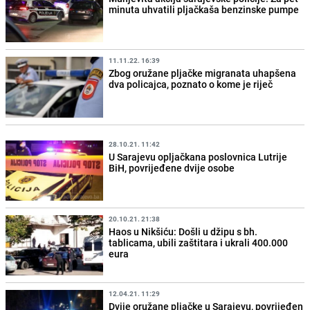
minuta uhvatili pljačkaša benzinske pumpe
11.11.22. 16:39
Zbog oružane pljačke migranata uhapšena
dva policajca, poznato o kome je riječ
28.10.21. 11:42
U Sarajevu opljačkana poslovnica Lutrije
BiH, povrijeđene dvije osobe
20.10.21. 21:38
Haos u Nikšiću: Došli u džipu s bh.
tablicama, ubili zaštitara i ukrali 400.000
eura
12.04.21. 11:29
Dvije oružane pljačke u Sarajevu, povrijeđen