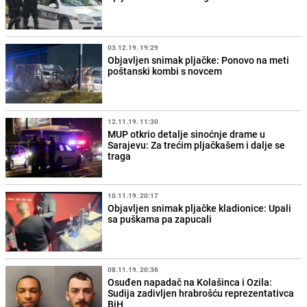
03.12.19. 19:29
Objavljen snimak pljačke: Ponovo na meti
poštanski kombi s novcem
12.11.19. 11:30
MUP otkrio detalje sinoćnje drame u
Sarajevu: Za trećim pljačkašem i dalje se
traga
10.11.19. 20:17
Objavljen snimak pljačke kladionice: Upali
sa puškama pa zapucali
08.11.19. 20:36
Osuđen napadač na Kolašinca i Ozila:
Sudija zadivljen hrabrošću reprezentativca
BiH