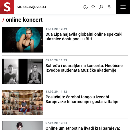
Otvor
/
online koncert
11.11.20. 12:59
Dua Lipa najavila globalni online spektakl,
ulaznice dostupne i u BiH
05.06.20. 11:33
Solfeđo i udaraljke na koncertu: Neobične
izvedbe studenata Muzičke akademije
13.05.20. 11:12
Poslušajte čarobni tango u izvedbi
Sarajevske filharmonije i gosta iz Italije
07.05.20. 13:24
Online umjetnost na livadi kraj Sarajeva: