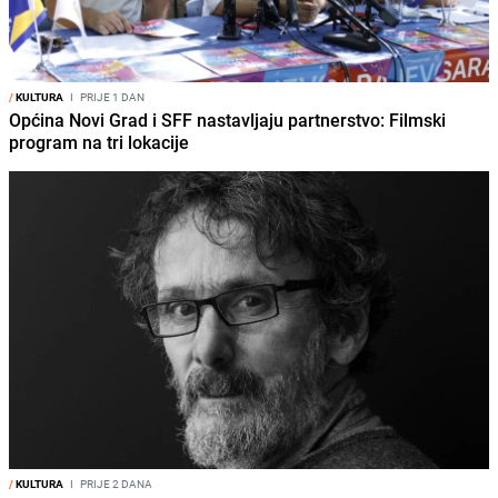
/
KULTURA
I
PRIJE 1 DAN
Općina Novi Grad i SFF nastavljaju partnerstvo: Filmski
program na tri lokacije
/
KULTURA
I
PRIJE 2 DANA