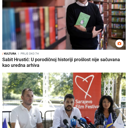
/
KULTURA
I
PRIJE OKO 7H
Sabit Hrustić: U porodičnoj historiji prošlost nije sačuvana
kao uredna arhiva