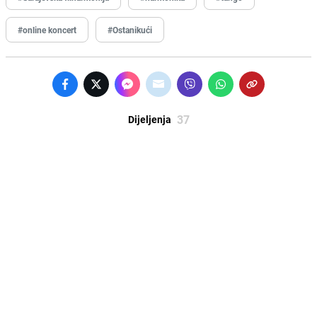
#online koncert
#Ostanikući
37
Dijeljenja