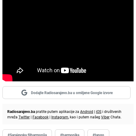
Dodajte Radiosarajevo.ba u omiljene Google izvore
Radiosarajevo.ba
pratite putem aplikacije za
Android
|
iOS
i društvenih
mreža
Twitter
|
Facebook
|
Instagram
, kao i putem našeg
Viber
Chata.
#Sarajevska filharmonija
#harmonika
#tango