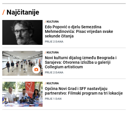
/
Najčitanije
/
KULTURA
Edo Popović o djelu Semezdina
Mehmedinovića: Pisac vrijedan svake
sekunde čitanja
PRIJE 2 DANA
/
KULTURA
Novi kulturni dijalog između Beograda i
Sarajeva: Otvorena izložba u galeriji
Collegium artisticum
PRIJE 2 DANA
/
KULTURA
Općina Novi Grad i SFF nastavljaju
partnerstvo: Filmski program na tri lokacije
PRIJE 1 DAN