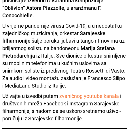
poslušajte izvedbu iz karantina kompozicije
“Oblivion” Astora Piazzolle, u aranžmanu F.
Conocchielle
.
U vrijeme pandemije virusa Covid-19, a u nedostatku
zajedničkog muziciranja, orkestar
Sarajevske
filharmonije
šalje poruku ljubavi u tango ritmovima uz
briljantnog solistu na bandoneonu
Marija Stefana
Pietrodarchija
iz Italije. Sve dionice orkestra snimljene
su mobilnim telefonima u kućnim uslovima sa
snimkom soliste iz predivnog Teatro Rossetti di Vasto.
Za audio i video montažu zaslužan je Francesco Silipo
i MediaLand Studio iz Italije.
Uživajte u izvedbi putem
zvaničnog youtube kanala
i
društvenih mreža Facebook i Instagram Sarajevske
filharmonije, s nadom da se uskoro sretnemo uživo -
poručuju iz Sarajevske filharmonije.