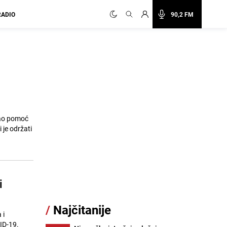
RADIO
90,2 FM
kao pomoć
 je održati
i
/
Najčitanije
 i
ID-19.