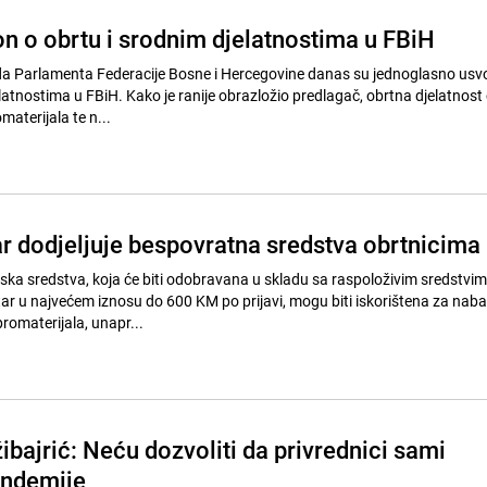
n o obrtu i srodnim djelatnostima u FBiH
a Parlamenta Federacije Bosne i Hercegovine danas su jednoglasno usvoj
latnostima u FBiH. Kako je ranije obrazložio predlagač, obrtna djelatnost 
materijala te n...
r dodjeljuje bespovratna sredstva obrtnicima
ska sredstva, koja će biti odobravana u skladu sa raspoloživim sredstvim
r u najvećem iznosu do 600 KM po prijavi, mogu biti iskorištena za nab
promaterijala, unapr...
bajrić: Neću dozvoliti da privrednici sami
andemije