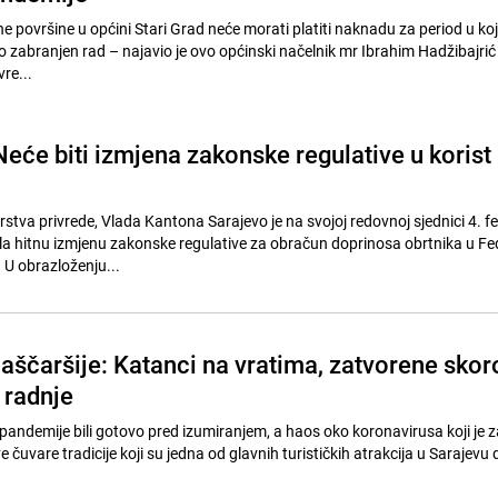
e površine u općini Stari Grad neće morati platiti naknadu za period u ko
 zabranjen rad – najavio je ovo općinski načelnik mr Ibrahim Hadžibajrić 
re...
eće biti izmjena zakonske regulative u korist
arstva privrede, Vlada Kantona Sarajevo je na svojoj redovnoj sjednici 4. f
la hitnu izmjenu zakonske regulative za obračun doprinosa obrtnika u Fed
 U obrazloženju...
Baščaršije: Katanci na vratima, zatvorene skor
 radnje
je pandemije bili gotovo pred izumiranjem, a haos oko koronavirusa koji je 
 ove čuvare tradicije koji su jedna od glavnih turističkih atrakcija u Sarajev