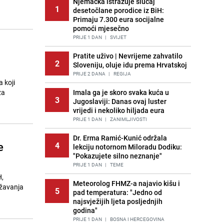
Njemačka istražuje slučaj
1
desetočlane porodice iz BiH:
Primaju 7.300 eura socijalne
pomoći mjesečno
PRIJE 1 DAN
|
SVIJET
Pratite uživo | Nevrijeme zahvatilo
2
Sloveniju, oluje idu prema Hrvatskoj
PRIJE 2 DANA
|
REGIJA
 koji
za
Imala ga je skoro svaka kuća u
3
Jugoslaviji: Danas ovaj luster
vrijedi i nekoliko hiljada eura
PRIJE 1 DAN
|
ZANIMLJIVOSTI
Dr. Erma Ramić-Kunić održala
e
4
lekciju notornom Miloradu Dodiku:
"Pokazujete silno neznanje"
PRIJE 1 DAN
|
TEME
H,
Meteorolog FHMZ-a najavio kišu i
ažavanja
5
pad temperatura: "Jedno od
najsvježijih ljeta posljednjih
godina"
PRIJE 1 DAN
|
BOSNA I HERCEGOVINA