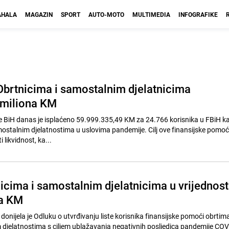
HALA
MAGAZIN
SPORT
AUTO-MOTO
MULTIMEDIA
INFOGRAFIKE
Obrtnicima i samostalnim djelatnicima
 miliona KM
je BiH danas je isplaćeno 59.999.335,49 KM za 24.766 korisnika u FBiH 
ostalnim djelatnostima u uslovima pandemije. Cilj ove finansijske pomoći
 likvidnost, ka...
cima i samostalnim djelatnicima u vrijednost
na KM
donijela je Odluku o utvrđivanju liste korisnika finansijske pomoći obrtima
djelatnostima s ciljem ublažavanja negativnih posljedica pandemije COV