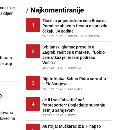
Jedan od najvećih gradova nije na
jem im je
/
Najkomentiranije
11
listi: Ovo su lokacije prvih Lidl
s ciljem
prodavnica u BiH
Zločin u prijedorskom selu Briševo:
PRIJE OKO 21H
|
BOSNA I HERCEGOVINA
1
Porodice ubijenih Hrvata na pravdu
čekaju 34 godine
Gosti iz Njemačke napravili požar u
12
apartmanu u Istri, vlasniku se
25.07.26. 15:25
|
BOSNA I HERCEGOVINA
smijali i pokazivali srednji prst
Srbijanski glumac preselio u
PRIJE 2 DANA
|
REGIJA
2
Zagreb, radit će u marketu: "Dobio
sam otkaz jer nisam podržao
ebruara
Kako očistiti staklo od tuš-kabina:
13
Vučića"
Jednostavni savjeti za očuvanje
eraciji
sjaja
25.07.26. 15:33
|
SHOWBIZ
PRIJE 1 DAN
|
ŽIVOT I STIL
Dijete kluba: Selmir Pidro se vratio
3
u FK Sarajevo
Očistite rernu bez hemikalija:
14
Poznata stručnjakinja dijeli savjete
25.07.26. 15:40
|
NOGOMET
o
PRIJE 2 DANA
|
ŽIVOT I STIL
Je li i vas "uhvatio" naš
4
fotoreporter? Pogledajte subotnju
Novi detalji istrage: Ruske službe
15
šetnju Sarajevom
otkrile moguć uzrok tragedije bh.
zahvatio
planinara na Elbrusu
25.07.26. 15:40
|
FOTO
u doveo na
PRIJE 2 DANA
|
SVIJET
Austrija: Muškarac iz BiH napao