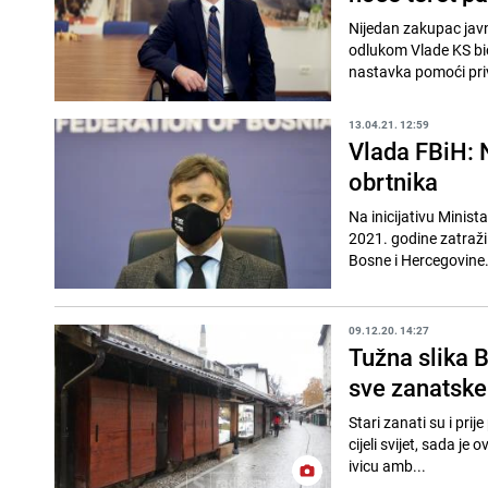
Nijedan zakupac javn
odlukom Vlade KS bio
nastavka pomoći priv
13.04.21. 12:59
Vlada FBiH: N
obrtnika
Na inicijativu Minist
2021. godine zatraži
Bosne i Hercegovine.
09.12.20. 14:27
Tužna slika 
sve zanatske
Stari zanati su i pri
cijeli svijet, sada je
ivicu amb...