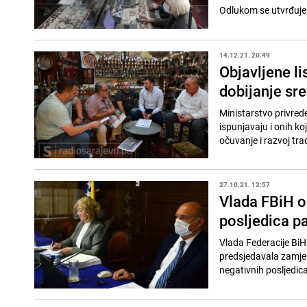
Odlukom se utvrđuje l
14.12.21. 20:49
Objavljene li
dobijanje sr
Ministarstvo privrede
ispunjavaju i onih k
očuvanje i razvoj tra
27.10.21. 12:57
Vlada FBiH o
posljedica p
Vlada Federacije BiH 
predsjedavala zamjeni
negativnih posljedica