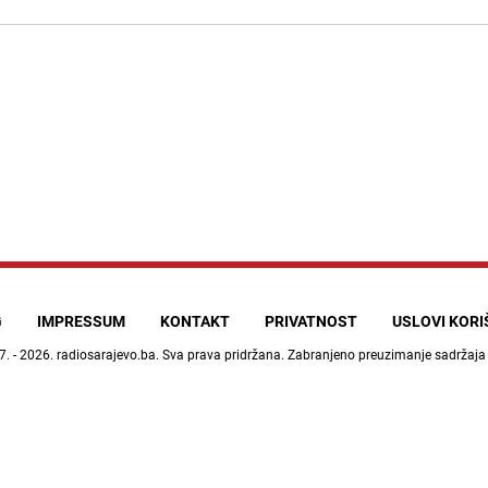
G
IMPRESSUM
KONTAKT
PRIVATNOST
USLOVI KOR
7. - 2026.
radiosarajevo.ba
. Sva prava pridržana. Zabranjeno preuzimanje sadržaja