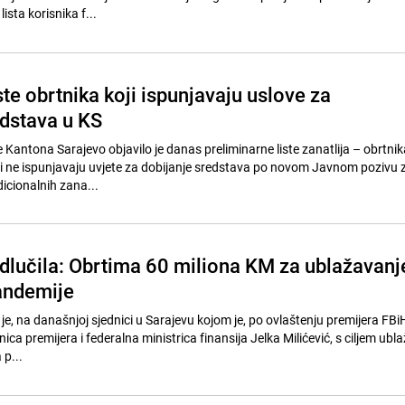
ista korisnika f...
ste obrtnika koji ispunjavaju uslove za
edstava u KS
 Kantona Sarajevo objavilo je danas preliminarne liste zanatlija – obrtnika
oji ne ispunjavaju uvjete za dobijanje sredstava po novom Javnom pozivu 
dicionalnih zana...
dlučila: Obrtima 60 miliona KM za ublažavanj
andemije
je, na današnjoj sjednici u Sarajevu kojom je, po ovlaštenju premijera FBi
ca premijera i federalna ministrica finansija Jelka Milićević, s ciljem ubl
 p...