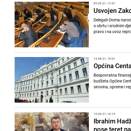
09.09.21. 17:07
Usvojen Zako
Delegati Doma narod
o obrtu i srodnim dje
pravo i na uvoz repro
13.08.21. 10:01
Općina Centa
Bespovratna finansij
budžeta Općine Centa
sirovina, opreme i re
15.04.21. 16:19
Ibrahim Hadži
nose teret p