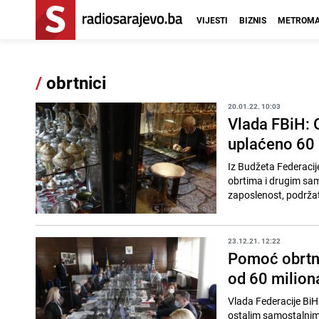
VIJESTI
BIZNIS
METROMA
/
obrtnici
20.01.22. 10:03
Vlada FBiH: 
uplaćeno 60
Iz Budžeta Federaci
obrtima i drugim sam
zaposlenost, podržati
23.12.21. 12:22
Pomoć obrtni
od 60 milio
Vlada Federacije BiH 
ostalim samostalnim 