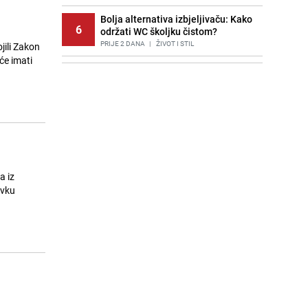
Bolja alternativa izbjeljivaču: Kako
6
održati WC školjku čistom?
PRIJE 2 DANA
|
ŽIVOT I STIL
ili Zakon
će imati
Potresna poruka imama nakon
7
smrti Aldine Ljubunčić: "Dunjaluk
ne vrijedi ni koliko krilo komarca"
PRIJE OKO 17H
|
BOSNA I HERCEGOVINA
Cijela regija čeka njegovu
8
progonozu: Poznati meteorolog
najavljuje veću promjenu vremena
PRIJE OKO 23H
|
REGIJA
a iz
avku
Stručnjaci upozoravaju: Izrael ulaže
9
milione kako bi utjecao na
odgovore ChatGPT-a o Gazi
PRIJE 1 DAN
|
SVIJET
Borba trajala satima: Pogledajte
10
'grdosiju' od skoro tri metra koju su
braća izvukla iz mora
PRIJE 2 DANA
|
SVIJET