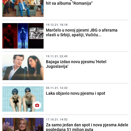
hit sa albuma "Romanija"
19.12.21. 18:18
Marčelo u novoj pjesmi JBG o aferama
vlasti u Srbiji, apatiji, Vučiću...
19.11.21. 22:49
Bajaga izdao novu pjesmu 'Hotel
Jugoslavija'
05.11.21. 12:33
Laka objavio novu pjesmu i spot
17.10.21. 14:52
Za samo jedan dan spot i nova pjesma Adele
pogledana 51 milion puta