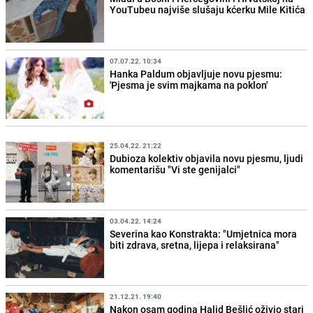
YouTubeu najviše slušaju kćerku Mile Kitića
07.07.22. 10:34
Hanka Paldum objavljuje novu pjesmu:
'Pjesma je svim majkama na poklon'
25.04.22. 21:22
Dubioza kolektiv objavila novu pjesmu, ljudi
komentarišu "Vi ste genijalci"
03.04.22. 14:24
Severina kao Konstrakta: "Umjetnica mora
biti zdrava, sretna, lijepa i relaksirana"
21.12.21. 19:40
Nakon osam godina Halid Bešlić oživio stari