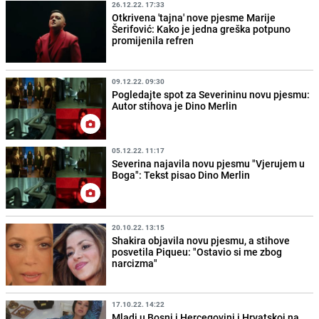
26.12.22. 17:33
Otkrivena 'tajna' nove pjesme Marije
Šerifović: Kako je jedna greška potpuno
promijenila refren
09.12.22. 09:30
Pogledajte spot za Severininu novu pjesmu:
Autor stihova je Dino Merlin
05.12.22. 11:17
Severina najavila novu pjesmu "Vjerujem u
Boga": Tekst pisao Dino Merlin
20.10.22. 13:15
Shakira objavila novu pjesmu, a stihove
posvetila Piqueu: "Ostavio si me zbog
narcizma"
17.10.22. 14:22
Mladi u Bosni i Hercegovini i Hrvatskoj na