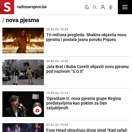
Otvor
/
nova pjesma
25.02.23. 19:24
Tri miliona pregleda: Shakira objavila novu
pjesmu i poslala jasnu poruku Piqueu
24.02.23. 14:32
Jala Brat i Buba Corelli objavili novu pjesmu
pod nazivom "S.O.S"
14.02.23. 17:14
'Opraštam ti', nova pjesma grupe Regina
predstavljena kao poklon za Dan
zaljubljenih
27.01.23. 19:59
Foxy Head objavljuju drugi singl "Kad zafali