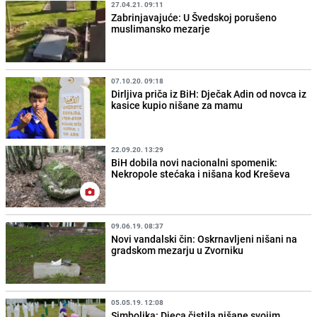
27.04.21. 09:11
Zabrinjavajuće: U Švedskoj porušeno
muslimansko mezarje
07.10.20. 09:18
Dirljiva priča iz BiH: Dječak Adin od novca iz
kasice kupio nišane za mamu
22.09.20. 13:29
BiH dobila novi nacionalni spomenik:
Nekropole stećaka i nišana kod Kreševa
09.06.19. 08:37
Novi vandalski čin: Oskrnavljeni nišani na
gradskom mezarju u Zvorniku
05.05.19. 12:08
Simbolika: Djeca čistila nišane svojim