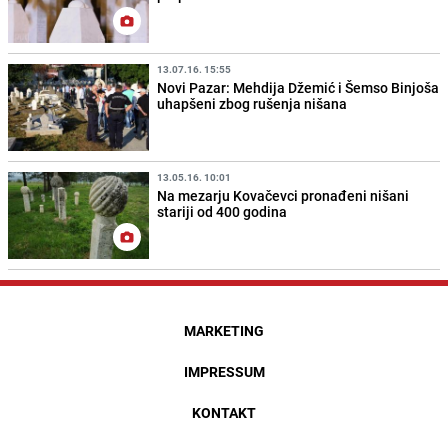
13.07.16. 15:55
Novi Pazar: Mehdija Džemić i Šemso Binjoša
uhapšeni zbog rušenja nišana
13.05.16. 10:01
Na mezarju Kovačevci pronađeni nišani
stariji od 400 godina
MARKETING
IMPRESSUM
KONTAKT