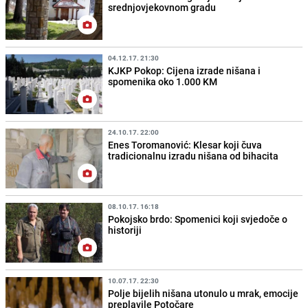
srednjovjekovnom gradu
04.12.17. 21:30
KJKP Pokop: Cijena izrade nišana i
spomenika oko 1.000 KM
24.10.17. 22:00
Enes Toromanović: Klesar koji čuva
tradicionalnu izradu nišana od bihacita
08.10.17. 16:18
Pokojsko brdo: Spomenici koji svjedoče o
historiji
10.07.17. 22:30
Polje bijelih nišana utonulo u mrak, emocije
preplavile Potočare