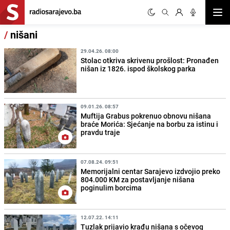
Otvor
/
nišani
29.04.26. 08:00
Stolac otkriva skrivenu prošlost: Pronađen
nišan iz 1826. ispod školskog parka
09.01.26. 08:57
Muftija Grabus pokrenuo obnovu nišana
braće Morića: Sjećanje na borbu za istinu i
pravdu traje
07.08.24. 09:51
Memorijalni centar Sarajevo izdvojio preko
804.000 KM za postavljanje nišana
poginulim borcima
12.07.22. 14:11
Tuzlak prijavio krađu nišana s očevog