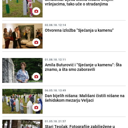
vršnjacima, tako uče o stradanjima
02.08.18. 12:14
Otvorena izložba "Sjećanja u kamenu"
01.08.18. 12:11
Amila Buturović i "Sjećanje u kamenu": Šta
znamo, a šta smo zaboravili
06.05.18. 13:49
Dan bijelih nišana: Mališani čistili nišane na
šehidskom mezarju Veljaci
01.05.18. 21:57
Stari Teočak: Fotografije zabilježene u