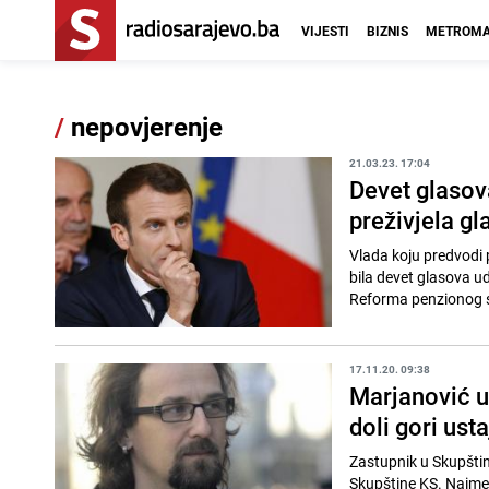
VIJESTI
BIZNIS
METROMA
/
nepovjerenje
21.03.23. 17:04
Devet glasov
preživjela g
Vlada koju predvodi 
bila devet glasova u
Reforma penzionog si
17.11.20. 09:38
Marjanović uo
doli gori usta
Zastupnik u Skupštin
Skupštine KS. Naime,