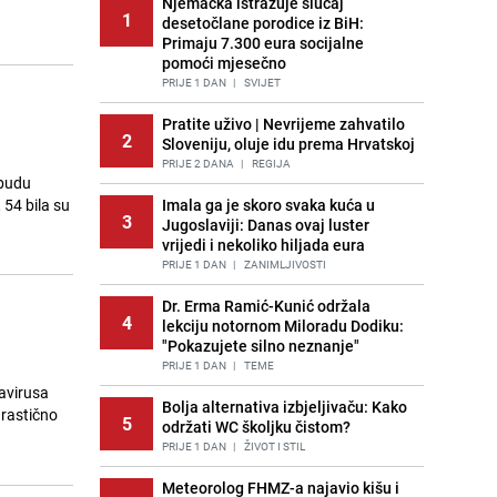
Njemačka istražuje slučaj
1
desetočlane porodice iz BiH:
Primaju 7.300 eura socijalne
pomoći mjesečno
PRIJE 1 DAN
|
SVIJET
Pratite uživo | Nevrijeme zahvatilo
2
Sloveniju, oluje idu prema Hrvatskoj
PRIJE 2 DANA
|
REGIJA
 budu
54 bila su
Imala ga je skoro svaka kuća u
3
Jugoslaviji: Danas ovaj luster
vrijedi i nekoliko hiljada eura
PRIJE 1 DAN
|
ZANIMLJIVOSTI
Dr. Erma Ramić-Kunić održala
4
lekciju notornom Miloradu Dodiku:
"Pokazujete silno neznanje"
PRIJE 1 DAN
|
TEME
avirusa
Bolja alternativa izbjeljivaču: Kako
drastično
5
održati WC školjku čistom?
PRIJE 1 DAN
|
ŽIVOT I STIL
Meteorolog FHMZ-a najavio kišu i