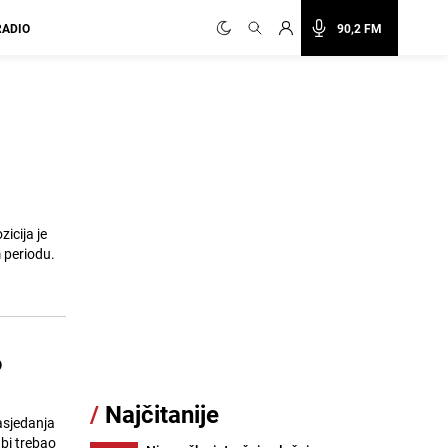
RADIO
90,2 FM
icija je
 periodu.
o
/
Najčitanije
asjedanja
bi trebao