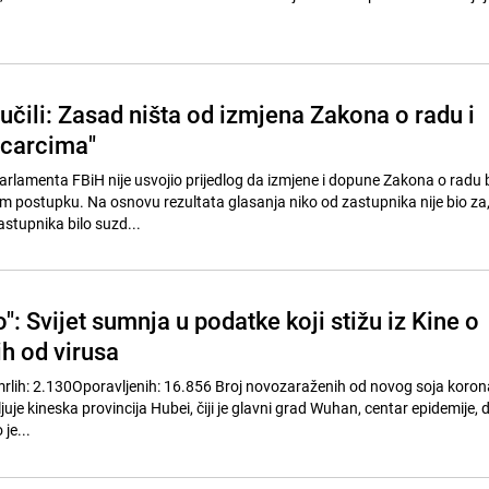
učili: Zasad ništa od izmjena Zakona o radu i
icarcima"
rlamenta FBiH nije usvojio prijedlog da izmjene i dopune Zakona o radu
 postupku. Na osnovu rezultata glasanja niko od zastupnika nije bio za, 
astupnika bilo suzd...
": Svijet sumnja u podatke koji stižu iz Kine o
ih od virusa
rlih: 2.130Oporavljenih: 16.856 Broj novozaraženih od novog soja koron
juje kineska provincija Hubei, čiji je glavni grad Wuhan, centar epidemije, 
je...