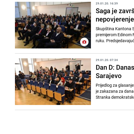
29.01.20. 16:39
Saga je zavr
nepovjerenje
Skupština Kantona Sa
premijerom Edinom Fo
ruku. Predsjedavajuć
29.01.20. 07:34
Dan D: Danas
Sarajevo
Prijedlog za glasanj
je zakazana za danas
Stranka demokratske 