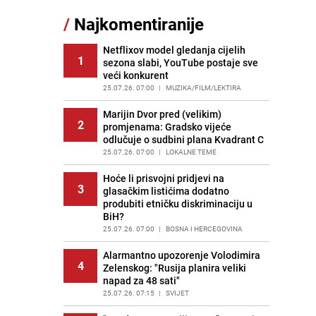
/
Najkomentiranije
Cijela regija čeka njegovu
11
progonozu: Poznati meteorolog
najavljuje veću promjenu vremena
Netflixov model gledanja cijelih
1
sezona slabi, YouTube postaje sve
PRIJE OKO 15H
|
REGIJA
veći konkurent
Tajna savršenog makedonskog
25.07.26. 07:00
|
MUZIKA/FILM/LEKTIRA
12
ajvara: Stari recept za kremast i
bogat okus
Marijin Dvor pred (velikim)
2
promjenama: Gradsko vijeće
PRIJE 2 DANA
|
RECEPTI
odlučuje o sudbini plana Kvadrant C
Borba trajala satima: Pogledajte
25.07.26. 07:00
|
LOKALNE TEME
13
'grdosiju' od skoro tri metra koju su
braća izvukla iz mora
Hoće li prisvojni pridjevi na
3
glasačkim listićima dodatno
PRIJE 2 DANA
|
SVIJET
produbiti etničku diskriminaciju u
BiH?
Gosti iz Njemačke napravili požar u
14
apartmanu u Istri, vlasniku se
25.07.26. 07:00
|
BOSNA I HERCEGOVINA
smijali i pokazivali srednji prst
Alarmantno upozorenje Volodimira
PRIJE 1 DAN
|
REGIJA
4
Zelenskog: "Rusija planira veliki
napad za 48 sati"
Očistite rernu bez hemikalija:
15
Poznata stručnjakinja dijeli savjete
25.07.26. 07:15
|
SVIJET
PRIJE 1 DAN
|
ŽIVOT I STIL