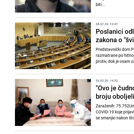
biti...
28.07.20. 13:47
Poslanici odl
zakona o "šv
Predstavnički dom Pa
razmatrane po hitnom
protiv, dok je osam z
20.02.20. 14:52
"Ovo je čudno
broju oboljel
Zaraženih: 75.752Um
COVID-19 koje prijavl
se smanjio nakon što 