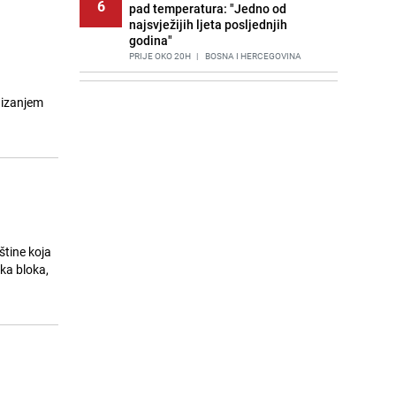
6
pad temperatura: "Jedno od
najsvježijih ljeta posljednjih
godina"
PRIJE OKO 20H
|
BOSNA I HERCEGOVINA
Agić kritizira političare u Bugojnu:
7
dizanjem
Zbog straha od HDZ-a niko Vučiću
nije rekao istinu o Čipuljiću
PRIJE 2 DANA
|
TEME
Znate li šta Dino Merlin pojede prije
8
izlaska na scenu? Njegov ritual
iznenadio mnoge
PRIJE 2 DANA
|
SHOWBIZ
Stručnjaci upozoravaju: Izrael ulaže
štine koja
9
milione kako bi utjecao na
ka bloka,
odgovore ChatGPT-a o Gazi
PRIJE 1 DAN
|
SVIJET
Nastavak provokacija: MUP RS
10
oduzeo zastavu s ljiljanima i
sankcionisao vozača iz Bosanskog
Novog
PRIJE 2 DANA
|
BOSNA I HERCEGOVINA