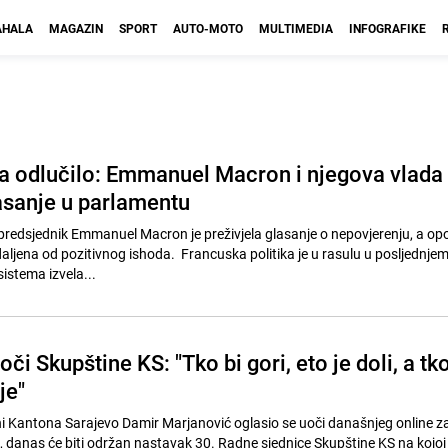
HALA
MAGAZIN
SPORT
AUTO-MOTO
MULTIMEDIA
INFOGRAFIKE
a odlučilo: Emmanuel Macron i njegova vlada
lasanje u parlamentu
predsjednik Emmanuel Macron je preživjela glasanje o nepovjerenju, a opoz
daljena od pozitivnog ishoda. Francuska politika je u rasulu u posljednjem
stema izvela...
či Skupštine KS: "Tko bi gori, eto je doli, a tk
je"
i Kantona Sarajevo Damir Marjanović oglasio se uoči današnjeg online z
 danas će biti održan nastavak 30. Radne sjednice Skupštine KS na kojoj 