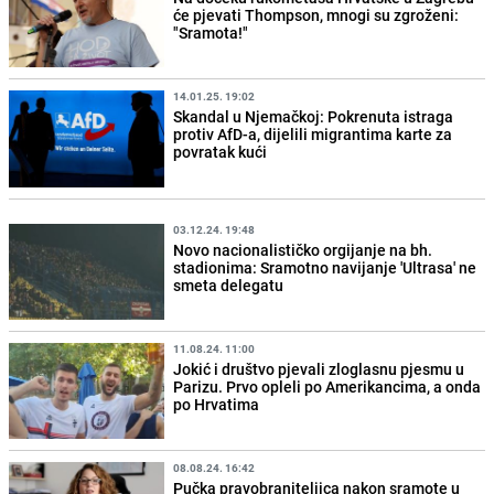
će pjevati Thompson, mnogi su zgroženi:
"Sramota!"
14.01.25. 19:02
Skandal u Njemačkoj: Pokrenuta istraga
protiv AfD-a, dijelili migrantima karte za
povratak kući
03.12.24. 19:48
Novo nacionalističko orgijanje na bh.
stadionima: Sramotno navijanje 'Ultrasa' ne
smeta delegatu
11.08.24. 11:00
Jokić i društvo pjevali zloglasnu pjesmu u
Parizu. Prvo opleli po Amerikancima, a onda
po Hrvatima
08.08.24. 16:42
Pučka pravobraniteljica nakon sramote u