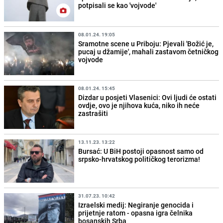
potpisali se kao 'vojvode'
08.01.24. 19:05
Sramotne scene u Priboju: Pjevali 'Božić je,
pucaj u džamije', mahali zastavom četničkog
vojvode
08.01.24. 15:45
Dizdar u posjeti Vlasenici: Ovi ljudi će ostati
ovdje, ovo je njihova kuća, niko ih neće
zastrašiti
13.11.23. 13:22
Bursać: U BiH postoji opasnost samo od
srpsko-hrvatskog političkog terorizma!
31.07.23. 10:42
Izraelski medij: Negiranje genocida i
prijetnje ratom - opasna igra čelnika
bosanskih Srba