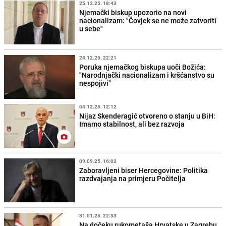
25.12.25. 18:43
Njemački biskup upozorio na novi
nacionalizam: "Čovjek se ne može zatvoriti
u sebe"
24.12.25. 22:21
Poruka njemačkog biskupa uoči Božića:
"Narodnjački nacionalizam i kršćanstvo su
nespojivi"
04.12.25. 12:12
Nijaz Skenderagić otvoreno o stanju u BiH:
Imamo stabilnost, ali bez razvoja
09.09.25. 16:02
Zaboravljeni biser Hercegovine: Politika
razdvajanja na primjeru Počitelja
31.01.25. 22:53
Na dočeku rukometaša Hrvatske u Zagrebu