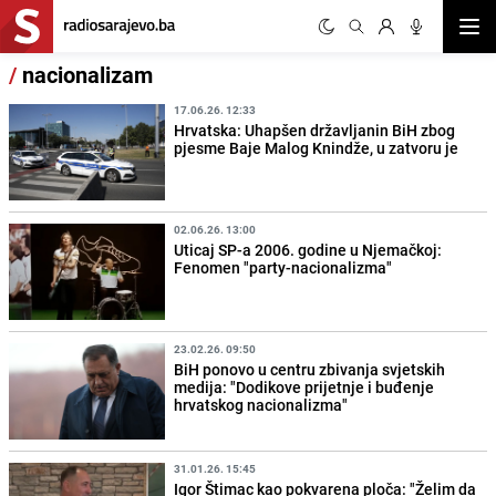
Otvor
/
nacionalizam
17.06.26. 12:33
Hrvatska: Uhapšen državljanin BiH zbog
pjesme Baje Malog Knindže, u zatvoru je
02.06.26. 13:00
Uticaj SP-a 2006. godine u Njemačkoj:
Fenomen "party-nacionalizma"
23.02.26. 09:50
BiH ponovo u centru zbivanja svjetskih
medija: "Dodikove prijetnje i buđenje
hrvatskog nacionalizma"
31.01.26. 15:45
Igor Štimac kao pokvarena ploča: "Želim da