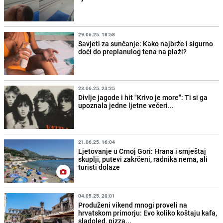
29.06.25. 18:58
Savjeti za sunčanje: Kako najbrže i sigurno
doći do preplanulog tena na plaži?
23.06.25. 23:25
Divlje jagode i hit "Krivo je more": Ti si ga
upoznala jedne ljetne večeri...
21.06.25. 16:04
Ljetovanje u Crnoj Gori: Hrana i smještaj
skuplji, putevi zakrčeni, radnika nema, ali
turisti dolaze
04.05.25. 20:01
Produženi vikend mnogi proveli na
hrvatskom primorju: Evo koliko koštaju kafa,
sladoled, pizza...