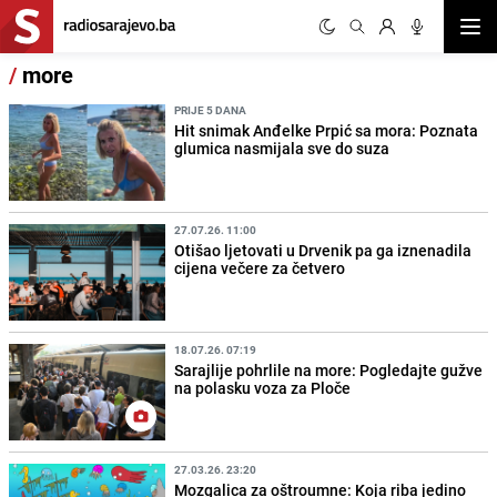
Otvor
/
more
PRIJE 5 DANA
Hit snimak Anđelke Prpić sa mora: Poznata
glumica nasmijala sve do suza
27.07.26. 11:00
Otišao ljetovati u Drvenik pa ga iznenadila
cijena večere za četvero
18.07.26. 07:19
Sarajlije pohrlile na more: Pogledajte gužve
na polasku voza za Ploče
27.03.26. 23:20
Mozgalica za oštroumne: Koja riba jedino