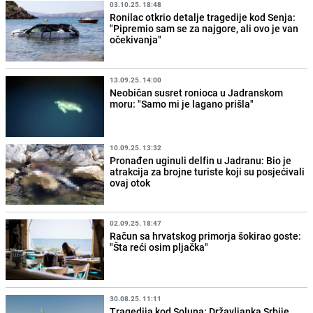
03.10.25. 18:48
Ronilac otkrio detalje tragedije kod Senja:
"Pipremio sam se za najgore, ali ovo je van
očekivanja"
13.09.25. 14:00
Neobičan susret ronioca u Jadranskom
moru: "Samo mi je lagano prišla"
10.09.25. 13:32
Pronađen uginuli delfin u Jadranu: Bio je
atrakcija za brojne turiste koji su posjećivali
ovaj otok
02.09.25. 18:47
Račun sa hrvatskog primorja šokirao goste:
"Šta reći osim pljačka"
30.08.25. 11:11
Tragedija kod Soluna: Državljanka Srbije