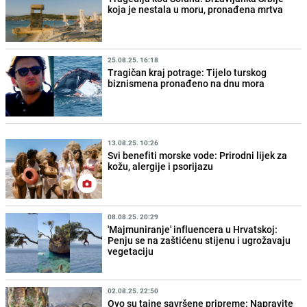
koja je nestala u moru, pronađena mrtva
25.08.25. 16:18
Tragičan kraj potrage: Tijelo turskog
biznismena pronađeno na dnu mora
13.08.25. 10:26
Svi benefiti morske vode: Prirodni lijek za
kožu, alergije i psorijazu
08.08.25. 20:29
'Majmuniranje' influencera u Hrvatskoj:
Penju se na zaštićenu stijenu i ugrožavaju
vegetaciju
02.08.25. 22:50
Ovo su tajne savršene pripreme: Napravite