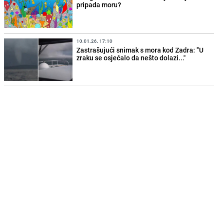
pripada moru?
10.01.26. 17:10
Zastrašujući snimak s mora kod Zadra: "U
zraku se osjećalo da nešto dolazi..."