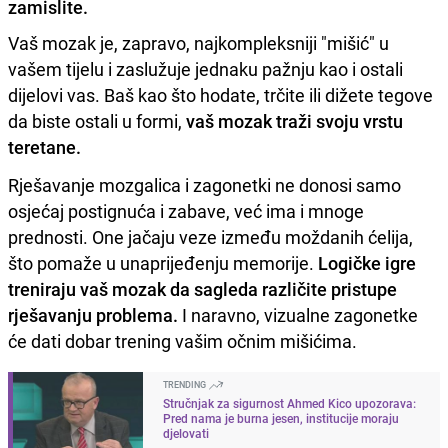
zamislite.
Vaš mozak je, zapravo, najkompleksniji "mišić" u
vašem tijelu i zaslužuje jednaku pažnju kao i ostali
dijelovi vas. Baš kao što hodate, trčite ili dižete tegove
da biste ostali u formi,
vaš mozak traži svoju vrstu
teretane.
Rješavanje mozgalica i zagonetki ne donosi samo
osjećaj postignuća i zabave, već ima i mnoge
prednosti. One jačaju veze između moždanih ćelija,
što pomaže u unaprijeđenju memorije.
Logičke igre
treniraju vaš mozak da sagleda različite pristupe
rješavanju problema.
I naravno, vizualne zagonetke
će dati dobar trening vašim očnim mišićima.
TRENDING
Stručnjak za sigurnost Ahmed Kico upozorava:
Pred nama je burna jesen, institucije moraju
djelovati