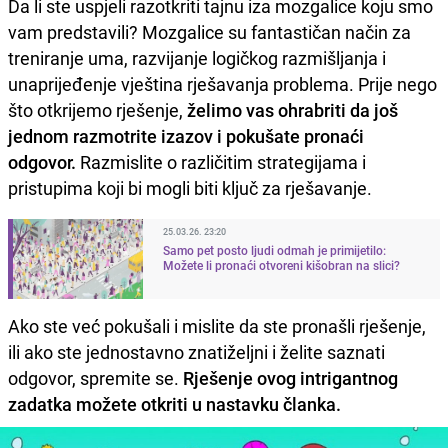
Da li ste uspjeli razotkriti tajnu iza mozgalice koju smo
vam predstavili? Mozgalice su fantastičan način za
treniranje uma, razvijanje logičkog razmišljanja i
unaprijeđenje vještina rješavanja problema. Prije nego
što otkrijemo rješenje,
želimo vas ohrabriti da još
jednom razmotrite izazov i pokušate pronaći
odgovor.
Razmislite o različitim strategijama i
pristupima koji bi mogli biti ključ za rješavanje.
25.03.26. 23:20
Samo pet posto ljudi odmah je primijetilo:
Možete li pronaći otvoreni kišobran na slici?
Ako ste već pokušali i mislite da ste pronašli rješenje,
ili ako ste jednostavno znatiželjni i želite saznati
odgovor, spremite se.
Rješenje ovog intrigantnog
zadatka možete otkriti u nastavku članka.