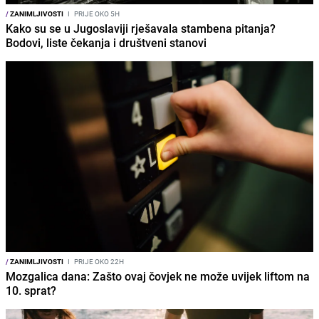
/
ZANIMLJIVOSTI
I
PRIJE OKO 5H
Kako su se u Jugoslaviji rješavala stambena pitanja?
Bodovi, liste čekanja i društveni stanovi
/
ZANIMLJIVOSTI
I
PRIJE OKO 22H
Mozgalica dana: Zašto ovaj čovjek ne može uvijek liftom na
10. sprat?