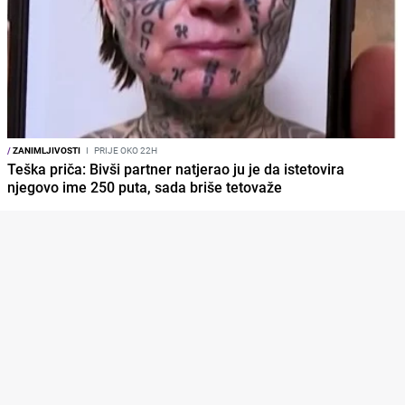
/
ZANIMLJIVOSTI
I
PRIJE OKO 22H
Teška priča: Bivši partner natjerao ju je da istetovira
njegovo ime 250 puta, sada briše tetovaže