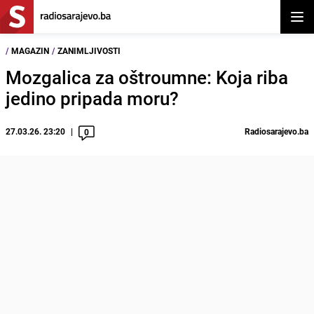
Otvor
/
MAGAZIN
/
ZANIMLJIVOSTI
Mozgalica za oštroumne: Koja riba
jedino pripada moru?
27.03.26. 23:20
Radiosarajevo.ba
0