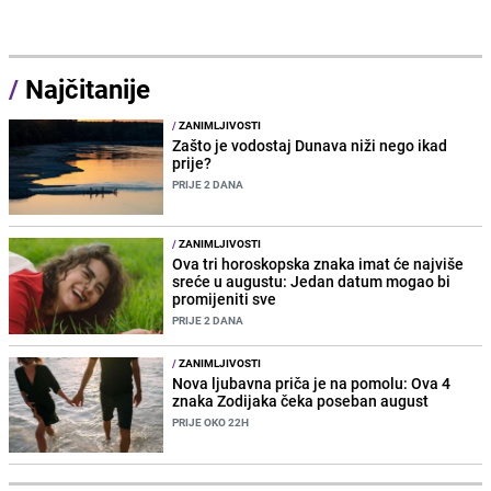
/
Najčitanije
/
ZANIMLJIVOSTI
Zašto je vodostaj Dunava niži nego ikad
prije?
PRIJE 2 DANA
/
ZANIMLJIVOSTI
Ova tri horoskopska znaka imat će najviše
sreće u augustu: Jedan datum mogao bi
promijeniti sve
PRIJE 2 DANA
/
ZANIMLJIVOSTI
Nova ljubavna priča je na pomolu: Ova 4
znaka Zodijaka čeka poseban august
PRIJE OKO 22H