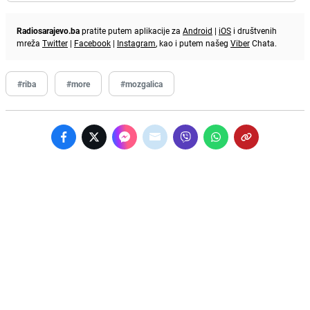
Radiosarajevo.ba
pratite putem aplikacije za
Android
|
iOS
i društvenih
mreža
Twitter
|
Facebook
|
Instagram
, kao i putem našeg
Viber
Chata.
#riba
#more
#mozgalica