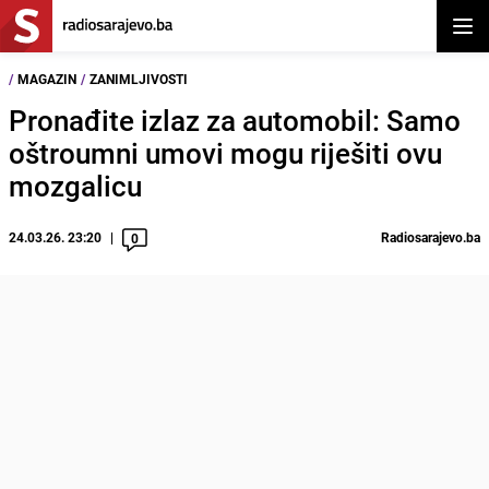
Otvor
/
MAGAZIN
/
ZANIMLJIVOSTI
Pronađite izlaz za automobil: Samo
oštroumni umovi mogu riješiti ovu
mozgalicu
24.03.26. 23:20
Radiosarajevo.ba
0