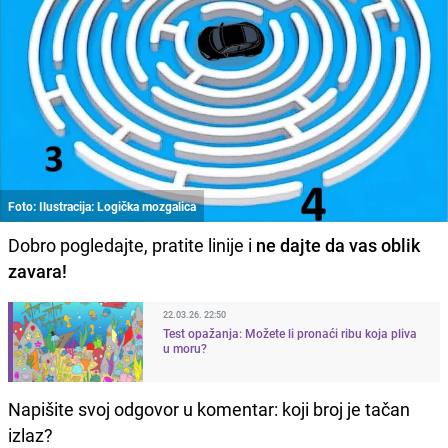
Foto: Ilustracija: Logička mozgalica
Dobro pogledajte, pratite linije i
ne dajte da vas oblik
zavara!
22.03.26. 22:50
Test opažanja: Možete li pronaći ribu koja pliva
u moru?
Napišite svoj odgovor u komentar: koji broj je tačan
izlaz?