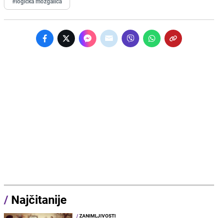
#logička mozgalica
/
Najčitanije
/
ZANIMLJIVOSTI