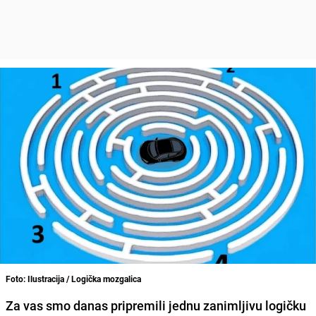
Foto: Ilustracija / Logička mozgalica
Za vas smo danas pripremili jednu zanimljivu logičku