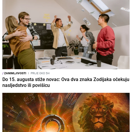
/
ZANIMLJIVOSTI
I
PRIJE OKO 5H
Do 15. augusta stiže novac: Ova dva znaka Zodijaka očekuju
nasljedstvo ili povišicu