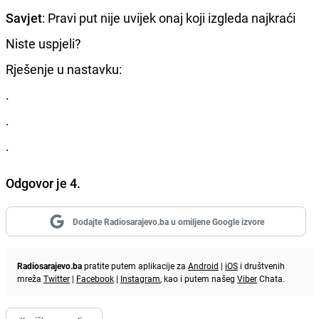
Savjet
: Pravi put nije uvijek onaj koji izgleda najkraći
Niste uspjeli?
Rješenje u nastavku:
.
.
.
Odgovor je 4.
Dodajte Radiosarajevo.ba u omiljene Google izvore
Radiosarajevo.ba
pratite putem aplikacije za
Android
|
iOS
i društvenih
mreža
Twitter
|
Facebook
|
Instagram
, kao i putem našeg
Viber
Chata.