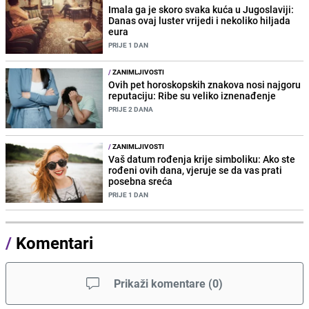
Imala ga je skoro svaka kuća u Jugoslaviji:
Danas ovaj luster vrijedi i nekoliko hiljada
eura
PRIJE 1 DAN
/
ZANIMLJIVOSTI
Ovih pet horoskopskih znakova nosi najgoru
reputaciju: Ribe su veliko iznenađenje
PRIJE 2 DANA
/
ZANIMLJIVOSTI
Vaš datum rođenja krije simboliku: Ako ste
rođeni ovih dana, vjeruje se da vas prati
posebna sreća
PRIJE 1 DAN
/
Komentari
Prikaži komentare
(
0
)