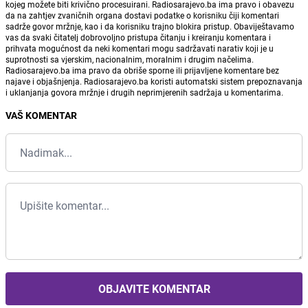
kojeg možete biti krivično procesuirani. Radiosarajevo.ba ima pravo i obavezu
da na zahtjev zvaničnih organa dostavi podatke o korisniku čiji komentari
sadrže govor mržnje, kao i da korisniku trajno blokira pristup. Obaviještavamo
vas da svaki čitatelj dobrovoljno pristupa čitanju i kreiranju komentara i
prihvata mogućnost da neki komentari mogu sadržavati narativ koji je u
suprotnosti sa vjerskim, nacionalnim, moralnim i drugim načelima.
Radiosarajevo.ba ima pravo da obriše sporne ili prijavljene komentare bez
najave i objašnjenja. Radiosarajevo.ba koristi automatski sistem prepoznavanja
i uklanjanja govora mržnje i drugih neprimjerenih sadržaja u komentarima.
VAŠ KOMENTAR
OBJAVITE KOMENTAR