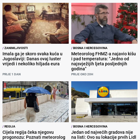
/
ZANIMLJIVOSTI
/
BOSNA I HERCEGOVINA
Imala ga je skoro svaka kuća u
Meteorolog FHMZ-a najavio kišu
Jugoslaviji: Danas ovaj luster
i pad temperatura: "Jedno od
vrijedi i nekoliko hiljada eura
najsvježijih ljeta posljednjih
godina"
PRIJE 1 DAN
PRIJE OKO 20H
/
REGIJA
/
BOSNA I HERCEGOVINA
Cijela regija čeka njegovu
Jedan od najvećih gradova nije
progonozu: Poznati meteorolog
na listi: Ovo su lokacije prvih Lidl