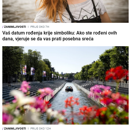
/
ZANIMLJIVOSTI
I
PRIJE OKO 7H
Vaš datum rođenja krije simboliku: Ako ste rođeni ovih
dana, vjeruje se da vas prati posebna sreća
/
ZANIMLJIVOSTI
I
PRIJE OKO 12H