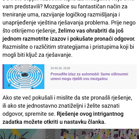
vam predstavili? Mozgalice su fantastičan način za
treniranje uma, razvijanje logičkog razmišljanja i
unaprijeđenje vještina rješavanja problema. Prije nego
što otkrijemo rješenje,
želimo vas ohrabriti da još
jednom razmotrite izazov i pokušate pronaći odgovor.
Razmislite o različitim strategijama i pristupima koji bi
mogli biti ključ za rješavanje.
24.03.26. 23:20
Pronađite izlaz za automobil: Samo oštroumni
umovi mogu riješiti ovu mozgalicu
Ako ste već pokušali i mislite da ste pronašli rješenje,
ili ako ste jednostavno znatiželjni i želite saznati
odgovor, spremite se.
Rješenje ovog intrigantnog
zadatka možete otkriti u nastavku članka.