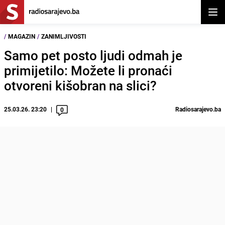
Otvor
/
MAGAZIN
/
ZANIMLJIVOSTI
Samo pet posto ljudi odmah je
primijetilo: Možete li pronaći
otvoreni kišobran na slici?
25.03.26. 23:20
Radiosarajevo.ba
0