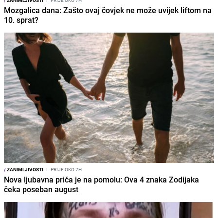
/
ZANIMLJIVOSTI
I
PRIJE OKO 7H
Mozgalica dana: Zašto ovaj čovjek ne može uvijek liftom na
10. sprat?
/
ZANIMLJIVOSTI
I
PRIJE OKO 7H
Nova ljubavna priča je na pomolu: Ova 4 znaka Zodijaka
čeka poseban august