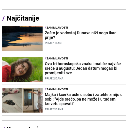
/
Najčitanije
/
ZANIMLJIVOSTI
Zašto je vodostaj Dunava niži nego ikad
prije?
PRIJE 1 DAN
/
ZANIMLJIVOSTI
Ova tri horoskopska znaka imat će najviše
sreće u augustu: Jedan datum mogao bi
promijeniti sve
PRIJE 2 DANA
/
ZANIMLJIVOSTI
Majka i kćerka ušle u sobu i zatekle zmiju u
sobi: "Ajde srećo, pa ne možeš u tuđem
krevetu spavati"
PRIJE 2 DANA