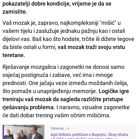
pokazatelji dobre kondicije, vrijeme je da se
zamislite.
Vaš mozak je, zapravo, najkompleksniji "mišić" u
vašem tijelu i zaslužuje jednaku pažnju kao i ostali
dijelovi vas. Baš kao što hodate, trčite ili dižete tegove
da biste ostali u formi,
vaš mozak traži svoju vrstu
teretane.
Rješavanje mozgalica i zagonetki ne donosi samo
osjećaj postignuća i zabave, već ima i mnoge
prednosti. One jačaju veze između moždanih ćelija,
što pomaže u unaprijeđenju memorije.
Logičke igre
treniraju vaš mozak da sagleda različite pristupe
rješavanju problema
. I naravno, vizualne zagonetke
će dati dobar trening vašim očnim mišićima.
TRENDING
Agić kritizira političare u Bugojnu: Zbog straha
od HDZ-a niko Vučiću nije rekao istinu o