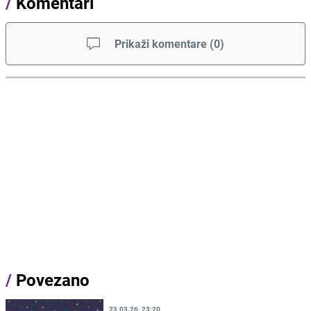
/
Komentari
Prikaži komentare
(
0
)
/
Povezano
23.03.26. 23:20