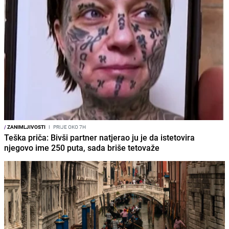
/
ZANIMLJIVOSTI
I
PRIJE OKO 7H
Teška priča: Bivši partner natjerao ju je da istetovira
njegovo ime 250 puta, sada briše tetovaže