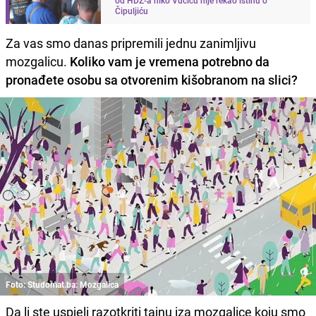
Čipuljiću
Za vas smo danas pripremili jednu zanimljivu
mozgalicu.
Koliko vam je vremena potrebno da
pronađete osobu sa otvorenim kišobranom na slici?
Foto: Studomat.ba: Mozgalica
Da li ste uspjeli razotkriti tajnu iza mozgalice koju smo