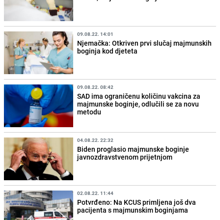
09.08.22. 14:01
Njemačka: Otkriven prvi slučaj majmunskih
boginja kod djeteta
09.08.22. 08:42
SAD ima ograničenu količinu vakcina za
majmunske boginje, odlučili se za novu
metodu
04.08.22. 22:32
Biden proglasio majmunske boginje
javnozdravstvenom prijetnjom
02.08.22. 11:44
Potvrđeno: Na KCUS primljena još dva
pacijenta s majmunskim boginjama