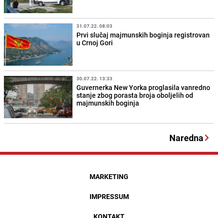
31.07.22. 08:03
Prvi slučaj majmunskih boginja registrovan
u Crnoj Gori
30.07.22. 13:33
Guvernerka New Yorka proglasila vanredno
stanje zbog porasta broja oboljelih od
majmunskih boginja
Naredna
MARKETING
IMPRESSUM
KONTAKT