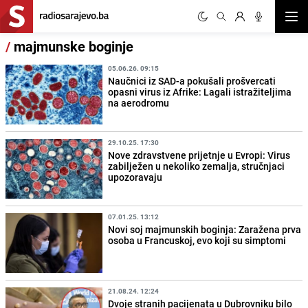
Otvor
/
majmunske boginje
05.06.26. 09:15
Naučnici iz SAD-a pokušali prošvercati
opasni virus iz Afrike: Lagali istražiteljima
na aerodromu
29.10.25. 17:30
Nove zdravstvene prijetnje u Evropi: Virus
zabilježen u nekoliko zemalja, stručnjaci
upozoravaju
07.01.25. 13:12
Novi soj majmunskih boginja: Zaražena prva
osoba u Francuskoj, evo koji su simptomi
21.08.24. 12:24
Dvoje stranih pacijenata u Dubrovniku bilo