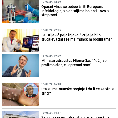
17.08.24. 12:20
Opasni virus se počeo širiti Europom:
Infektologinja o detaljima bolesti - ovo su
simptomi
16.08.24. 22:35
Dr. Drljević pojašnjava: "Prije je bilo
slučajeva zaraze majmunskim boginjama"
16.08.24. 19:09
Ministar zdravstva Njemačke: "Pažljivo
pratimo stanje i spremni smo"
16.08.24. 16:18
Šta su majmunske boginje i da li će se virus
širiti?
16.08.24. 14:47
Zavod za javno zdravstvo o majmunskim