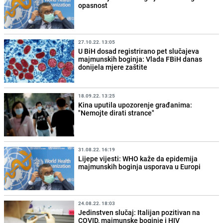
opasnost
27.10.22. 13:05
U BiH dosad registrirano pet slučajeva
majmunskih boginja: Vlada FBiH danas
donijela mjere zaštite
18.09.22. 13:25
Kina uputila upozorenje građanima:
"Nemojte dirati strance"
31.08.22. 16:19
Lijepe vijesti: WHO kaže da epidemija
majmunskih boginja usporava u Europi
24.08.22. 18:03
Jedinstven slučaj: Italijan pozitivan na
COVID, majmunske boginje i HIV