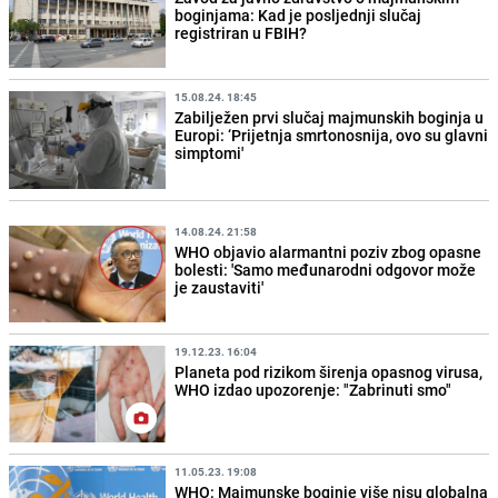
boginjama: Kad je posljednji slučaj
registriran u FBIH?
15.08.24. 18:45
Zabilježen prvi slučaj majmunskih boginja u
Europi: ‘Prijetnja smrtonosnija, ovo su glavni
simptomi'
14.08.24. 21:58
WHO objavio alarmantni poziv zbog opasne
bolesti: 'Samo međunarodni odgovor može
je zaustaviti'
19.12.23. 16:04
Planeta pod rizikom širenja opasnog virusa,
WHO izdao upozorenje: "Zabrinuti smo"
11.05.23. 19:08
WHO: Majmunske boginje više nisu globalna