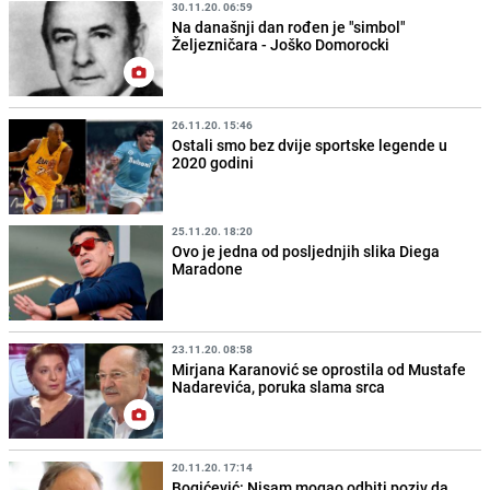
30.11.20. 06:59
Na današnji dan rođen je "simbol"
Željezničara - Joško Domorocki
26.11.20. 15:46
Ostali smo bez dvije sportske legende u
2020 godini
25.11.20. 18:20
Ovo je jedna od posljednjih slika Diega
Maradone
23.11.20. 08:58
Mirjana Karanović se oprostila od Mustafe
Nadarevića, poruka slama srca
20.11.20. 17:14
Bogićević: Nisam mogao odbiti poziv da