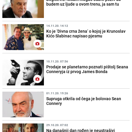
budem uz ljude u ovom trenu, ja sam tu
14.11.20. 14:12
Ko je ‘Divna crna žena‘ o kojoj je Krunoslav
Kićo Slabinac napisao pjesmu
10.11.20. 07:56
Prodaje se planetarno poznati pištolj Seana
Conneryja iz prvog James Bonda
01.11.20. 19:26
Supruga otkrila od čega je bolovao Sean
Connery
29.10.20. 07:02
Na današnji dan rođen je neustrašivi