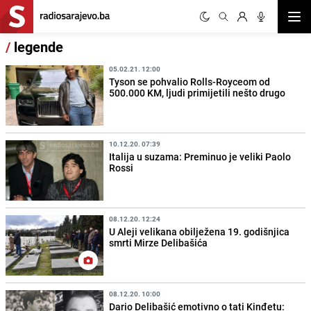
Otvor
/
legende
05.02.21. 12:00
Tyson se pohvalio Rolls-Royceom od
500.000 KM, ljudi primijetili nešto drugo
10.12.20. 07:39
Italija u suzama: Preminuo je veliki Paolo
Rossi
08.12.20. 12:24
U Aleji velikana obilježena 19. godišnjica
smrti Mirze Delibašića
08.12.20. 10:00
Dario Delibašić emotivno o tati Kinđetu: