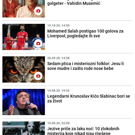
golgeter - Vahidin Musemić
19.10.20. 14:50
Mohamed Salah postigao 100 golova za
Liverpool, pogledajte ih sve
20.09.20. 14:58
Sedam ptica i misteriozni folklor: Jesu li
sove mudre i zašto rode nose bebe
14.08.20. 19:52
Legendarni Krunoslav Kićo Slabinac bori se
za život
10.06.20. 22:08
Jezive priče za laku noć: 10 zlokobnih
misterija koje nikad nisu riješene