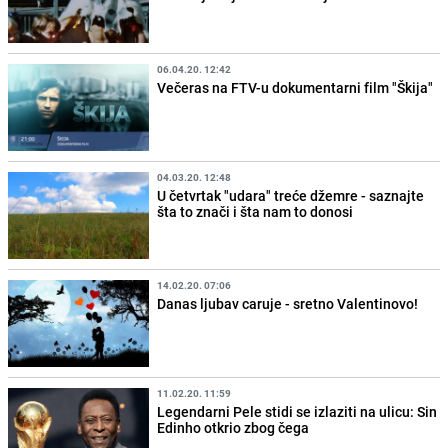
06.04.20. 12:42
Večeras na FTV-u dokumentarni film "Škija"
04.03.20. 12:48
U četvrtak "udara" treće džemre - saznajte
šta to znači i šta nam to donosi
14.02.20. 07:06
Danas ljubav caruje - sretno Valentinovo!
11.02.20. 11:59
Legendarni Pele stidi se izlaziti na ulicu: Sin
Edinho otkrio zbog čega