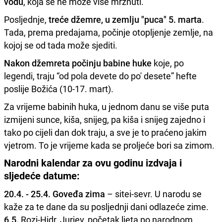
vodu
, koja se ne može više mrznuti.
Posljednje,
treće džemre, u zemlju "puca" 5. marta
.
Tada, prema predajama, počinje otopljenje zemlje, na
kojoj se od tada može sjediti.
Nakon džemreta počinju babine huke
koje, po
legendi, traju “od pola devete do po' desete” hefte
poslije Božića (10-17. mart).
Za vrijeme babinih huka, u jednom danu se više puta
izmijeni sunce, kiša, snijeg, pa kiša i snijeg zajedno i
tako po cijeli dan dok traju, a sve je to praćeno jakim
vjetrom. To je vrijeme kada se proljeće bori sa zimom.
Narodni kalendar za ovu godinu izdvaja i
sljedeće datume:
20.4. - 25.4. Goveđa zima
– sitei-sevr. U narodu se
kaže za te dane da su posljednji dani odlazeće zime.
6.5.
Rozi-Hidr, Jurjev, početak ljeta po narodnom