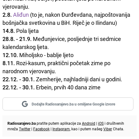
vjerovanju.
2.8.
Aliđun
(to je, nakon Đurđevdana, najpoštovanija
bošnjačka svetkovina u BiH. Riječ je o Ilindanu)
14.8.
Pola ljeta
28.8. - 21.9.
Međunjevice, posljednje tri sedmice
kalendarskog ljeta.
12.10.
Miholjsko - bablje ljeto
8.11.
Rozi-kasum, praktični početak zime po
narodnom vjerovanju.
22.12. - 30.1.
Zemherije, najhladniji dani u godini.
22.12. - 30.1.
Erbein, prvih 40 dana zime
Dodajte Radiosarajevo.ba u omiljene Google izvore
Radiosarajevo.ba
pratite putem aplikacije za
Android
|
iOS
i društvenih
mreža
Twitter
|
Facebook
|
Instagram
, kao i putem našeg
Viber
Chata.