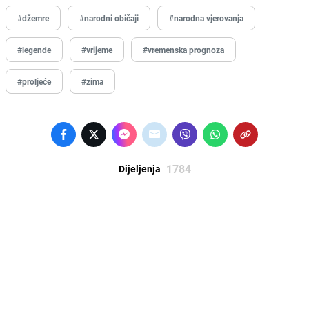
#džemre
#narodni običaji
#narodna vjerovanja
#legende
#vrijeme
#vremenska prognoza
#proljeće
#zima
1784
Dijeljenja