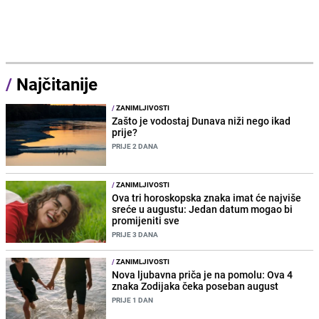
/
Najčitanije
/
ZANIMLJIVOSTI
Zašto je vodostaj Dunava niži nego ikad
prije?
PRIJE 2 DANA
/
ZANIMLJIVOSTI
Ova tri horoskopska znaka imat će najviše
sreće u augustu: Jedan datum mogao bi
promijeniti sve
PRIJE 3 DANA
/
ZANIMLJIVOSTI
Nova ljubavna priča je na pomolu: Ova 4
znaka Zodijaka čeka poseban august
PRIJE 1 DAN