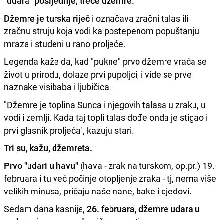
"udara" posljednje, treće džemre
.
Džemre je turska riječ
i označava zračni talas ili
zračnu struju koja vodi ka postepenom popuštanju
mraza i studeni u rano proljeće.
Legenda kaže da, kad "pukne" prvo džemre vraća se
život u prirodu, dolaze prvi pupoljci, i vide se prve
naznake visibaba i ljubičica.
"Džemre je toplina Sunca i njegovih talasa u zraku, u
vodi i zemlji. Kada taj topli talas dođe onda je stigao i
prvi glasnik proljeća", kazuju stari.
Tri su, kažu, džemreta.
Prvo "udari u havu"
(hava - zrak na turskom, op.pr.) 19.
februara i tu već počinje otopljenje zraka - tj, nema više
velikih minusa, pričaju naše nane, bake i djedovi.
Sedam dana kasnije,
26. februara, džemre udara u