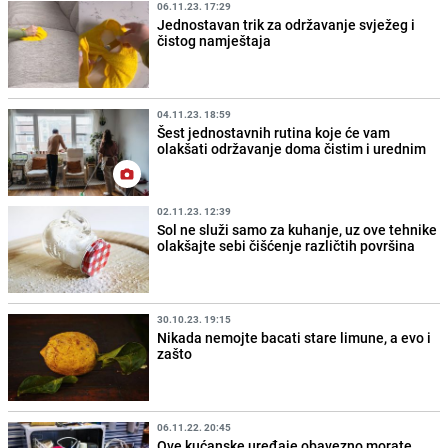
06.11.23. 17:29
Jednostavan trik za održavanje svježeg i
čistog namještaja
04.11.23. 18:59
Šest jednostavnih rutina koje će vam
olakšati održavanje doma čistim i urednim
02.11.23. 12:39
Sol ne služi samo za kuhanje, uz ove tehnike
olakšajte sebi čišćenje različtih površina
30.10.23. 19:15
Nikada nemojte bacati stare limune, a evo i
zašto
06.11.22. 20:45
Ove kućanske uređaje obavezno morate