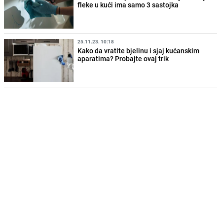
fleke u kući ima samo 3 sastojka
25.11.23. 10:18
Kako da vratite bjelinu i sjaj kućanskim
aparatima? Probajte ovaj trik