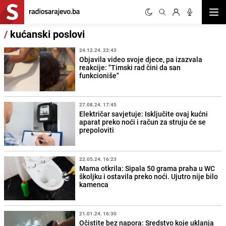
Otvor
/
kućanski poslovi
24.12.24. 22:43
Objavila video svoje djece, pa izazvala
reakcije: "Timski rad čini da san
funkcioniše"
27.08.24. 17:45
Električar savjetuje: Isključite ovaj kućni
aparat preko noći i račun za struju će se
prepoloviti
22.05.24. 16:23
Mama otkrila: Sipala 50 grama praha u WC
školjku i ostavila preko noći. Ujutro nije bilo
kamenca
21.01.24. 16:30
Očistite bez napora: Sredstvo koje uklanja