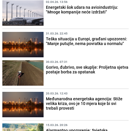
02.04.26. 13:56
Energetski šok udara na avioindustriju:
"Mnoge kompanije neće izdržati"
31.03.26. 22:45
Teška situacija u Europi, građani upozoreni:
"Manje putujte, nema povratka u normalu"
30.03.26. 07:31
Gorivo, đubrivo, sve skuplje: Proljetna sjetva
postaje borba za opstanak
20.03.26. 12:43
Međunarodna energetska agencija: Stiže
velika kriza, ovo je 10 mjera koje bi svi
trebali provesti
15.03.26. 20:26
Alarmantno upozorenje: Svjetska