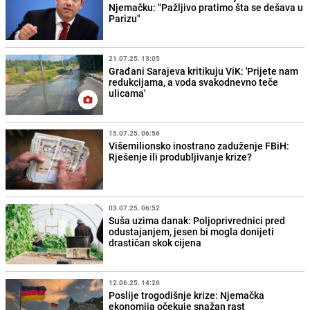
Njemačku: "Pažljivo pratimo šta se dešava u
Parizu"
21.07.25. 13:05
Građani Sarajeva kritikuju ViK: 'Prijete nam
redukcijama, a voda svakodnevno teče
ulicama'
15.07.25. 06:56
Višemilionsko inostrano zaduženje FBiH:
Rješenje ili produbljivanje krize?
03.07.25. 06:52
Suša uzima danak: Poljoprivrednici pred
odustajanjem, jesen bi mogla donijeti
drastičan skok cijena
12.06.25. 14:26
Poslije trogodišnje krize: Njemačka
ekonomija očekuje snažan rast