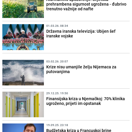
prehrambena sigurnost ugrožena - đubrivo
trenutno važnije od nafte
01.03.26. 08:34
Državna iranska televizija: Ubijen šef
iranske vojske
03.02.26. 20:07
Krize nisu umanjile želju Nijemaca za
putovanjima
29.12.25. 19:50
Finansijska kriza u Njemačkoj: 70% klinika
ugroženo, prijeti im opstanak
19.09.25. 23:18
Budžetska kriza u Francuskoj brine