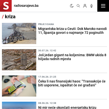
Otvor
/
kriza
PRIJE 5 DANA
Migrantska kriza u Ceuti: Dok Maroko navodi
11, Španija govori o najmanje 72 poginulih
30.07.26. 12:42
Još jedan gigant na koljenima: BMW ukida 8
hiljada radnih mjesta
17.06.26. 21:25
Čeka li nas finansijski haos: "Transakcije će
biti usporene, ispaštat će svi građani"
08.06.26. 12:38
Ni mir neće okončati energetsku krizu