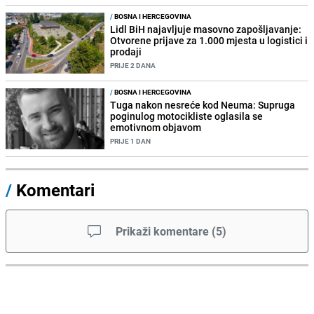
/
BOSNA I HERCEGOVINA
Lidl BiH najavljuje masovno zapošljavanje:
Otvorene prijave za 1.000 mjesta u logistici i
prodaji
PRIJE 2 DANA
/
BOSNA I HERCEGOVINA
Tuga nakon nesreće kod Neuma: Supruga
poginulog motocikliste oglasila se
emotivnom objavom
PRIJE 1 DAN
/
Komentari
Prikaži komentare
(
5
)