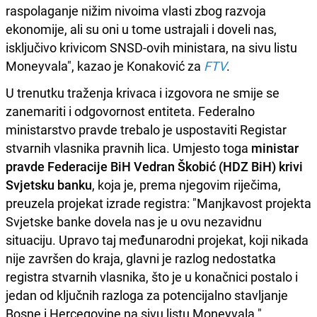
raspolaganje nižim nivoima vlasti zbog razvoja
ekonomije, ali su oni u tome ustrajali i doveli nas,
isključivo krivicom SNSD-ovih ministara, na sivu listu
Moneyvala", kazao je Konaković za
FTV
.
U trenutku traženja krivaca i izgovora ne smije se
zanemariti i odgovornost entiteta. Federalno
ministarstvo pravde trebalo je uspostaviti Registar
stvarnih vlasnika pravnih lica. Umjesto toga
ministar
pravde Federacije BiH Vedran Škobić (HDZ BiH) krivi
Svjetsku banku
, koja je, prema njegovim riječima,
preuzela projekat izrade registra: "Manjkavost projekta
Svjetske banke dovela nas je u ovu nezavidnu
situaciju. Upravo taj međunarodni projekat, koji nikada
nije završen do kraja, glavni je razlog nedostatka
registra stvarnih vlasnika, što je u konačnici postalo i
jedan od ključnih razloga za potencijalno stavljanje
Bosne i Hercegovine na sivu listu Moneyvala."