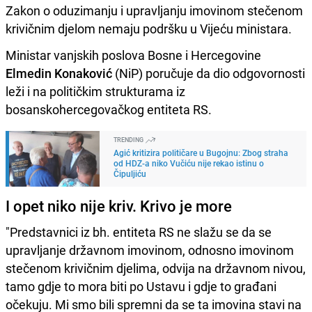
Zakon o oduzimanju i upravljanju imovinom stečenom
krivičnim djelom nemaju podršku u Vijeću ministara.
Ministar vanjskih poslova Bosne i Hercegovine
Elmedin Konaković
(NiP) poručuje da dio odgovornosti
leži i na političkim strukturama iz
bosanskohercegovačkog entiteta RS.
TRENDING
Agić kritizira političare u Bugojnu: Zbog straha
od HDZ-a niko Vučiću nije rekao istinu o
Čipuljiću
I opet niko nije kriv. Krivo je more
"Predstavnici iz bh. entiteta RS ne slažu se da se
upravljanje državnom imovinom, odnosno imovinom
stečenom krivičnim djelima, odvija na državnom nivou,
tamo gdje to mora biti po Ustavu i gdje to građani
očekuju. Mi smo bili spremni da se ta imovina stavi na