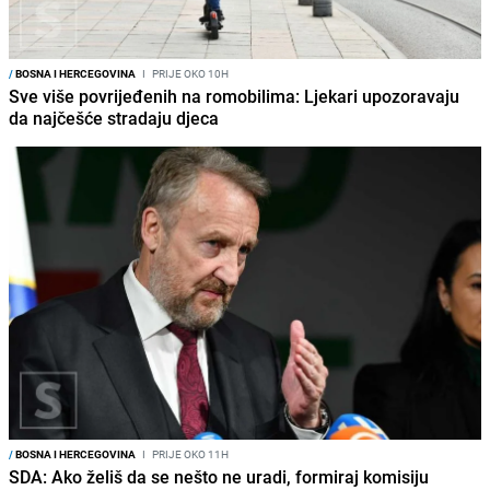
/
BOSNA I HERCEGOVINA
I
PRIJE OKO 10H
Sve više povrijeđenih na romobilima: Ljekari upozoravaju
da najčešće stradaju djeca
/
BOSNA I HERCEGOVINA
I
PRIJE OKO 11H
SDA: Ako želiš da se nešto ne uradi, formiraj komisiju