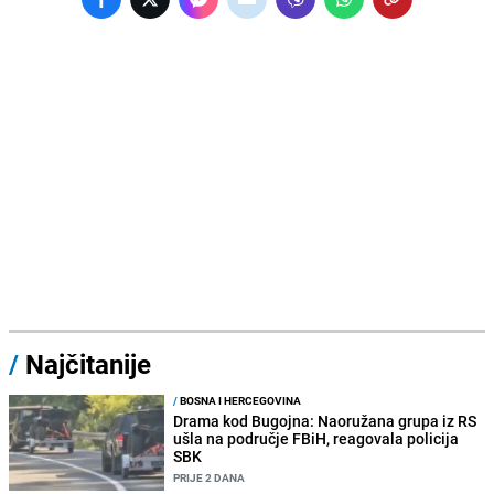
/
Najčitanije
/
BOSNA I HERCEGOVINA
Drama kod Bugojna: Naoružana grupa iz RS
ušla na područje FBiH, reagovala policija
SBK
PRIJE 2 DANA