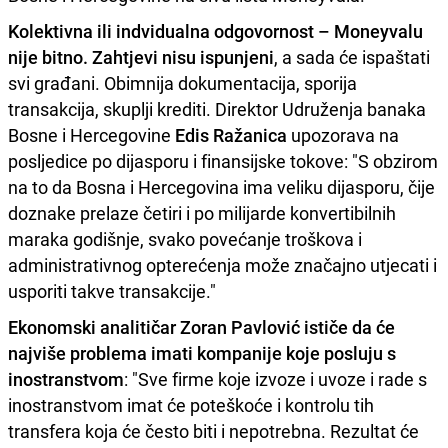
Kolektivna ili indvidualna odgovornost – Moneyvalu
nije bitno. Zahtjevi nisu ispunjeni
, a sada će ispaštati
svi građani. Obimnija dokumentacija, sporija
transakcija, skuplji krediti. Direktor Udruženja banaka
Bosne i Hercegovine
Edis Ražanica
upozorava na
posljedice po dijasporu i finansijske tokove: "S obzirom
na to da Bosna i Hercegovina ima veliku dijasporu, čije
doznake prelaze četiri i po milijarde konvertibilnih
maraka godišnje, svako povećanje troškova i
administrativnog opterećenja može značajno utjecati i
usporiti takve transakcije."
Ekonomski analitičar Zoran Pavlović ističe da će
najviše problema imati kompanije koje posluju s
inostranstvom
: "Sve firme koje izvoze i uvoze i rade s
inostranstvom imat će poteškoće i kontrolu tih
transfera koja će često biti i nepotrebna. Rezultat će