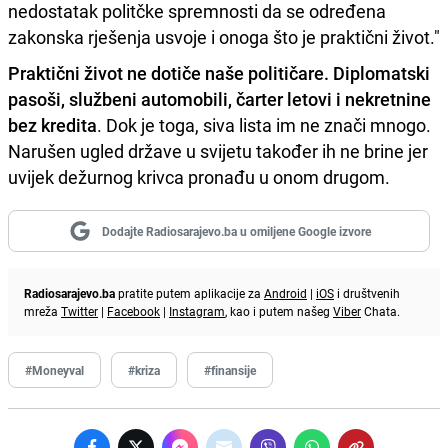
nedostatak politčke spremnosti da se određena
zakonska rješenja usvoje i onoga što je praktični život."
Praktični život ne dotiče naše političare. Diplomatski
pasoši, službeni automobili, čarter letovi i nekretnine
bez kredita
. Dok je toga, siva lista im ne znači mnogo.
Narušen ugled države u svijetu također ih ne brine jer
uvijek dežurnog krivca pronađu u onom drugom.
Dodajte Radiosarajevo.ba u omiljene Google izvore
Radiosarajevo.ba
pratite putem aplikacije za
Android
|
iOS
i društvenih
mreža
Twitter
|
Facebook
|
Instagram
, kao i putem našeg
Viber
Chata.
#Moneyval
#kriza
#finansije