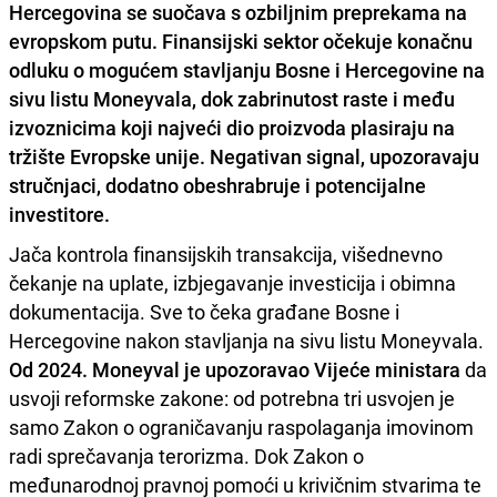
Hercegovina se suočava s ozbiljnim preprekama na
evropskom putu. Finansijski sektor očekuje konačnu
odluku o mogućem stavljanju Bosne i Hercegovine na
sivu listu Moneyvala, dok zabrinutost raste i među
izvoznicima koji najveći dio proizvoda plasiraju na
tržište Evropske unije. Negativan signal, upozoravaju
stručnjaci, dodatno obeshrabruje i potencijalne
investitore.
Jača kontrola finansijskih transakcija, višednevno
čekanje na uplate, izbjegavanje investicija i obimna
dokumentacija. Sve to čeka građane Bosne i
Hercegovine nakon stavljanja na sivu listu Moneyvala.
Od 2024. Moneyval je upozoravao Vijeće ministara
da
usvoji reformske zakone: od potrebna tri usvojen je
samo Zakon o ograničavanju raspolaganja imovinom
radi sprečavanja terorizma. Dok Zakon o
međunarodnoj pravnoj pomoći u krivičnim stvarima te