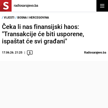
Otvor
/
VIJESTI
/
BOSNA I HERCEGOVINA
Čeka li nas finansijski haos:
"Transakcije će biti usporene,
ispaštat će svi građani"
17.06.26. 21:25
Radiosarajevo.ba
5