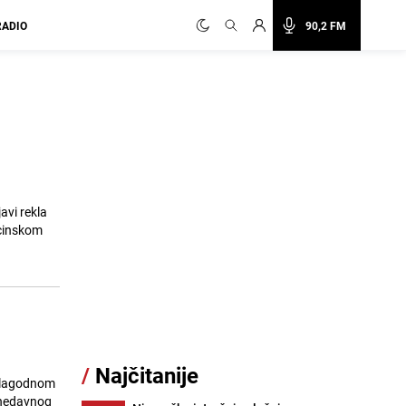
RADIO
90,2 FM
avi rekla
dicinskom
/
Najčitanije
m lagodnom
m nedavnog