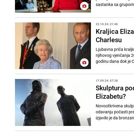
sastanka sa grupom
23.10.24. 21:46
Kraljica Eliz
Charlesu
Ljubavna priča kralji
njihovog vjenčanja 20
godinu dana dok je C
17.09.24. 07:28
Skulptura podi
Elizabetu?
Novootkrivena skulptur
odavanju počasti pre
izjavilo je da bronzan