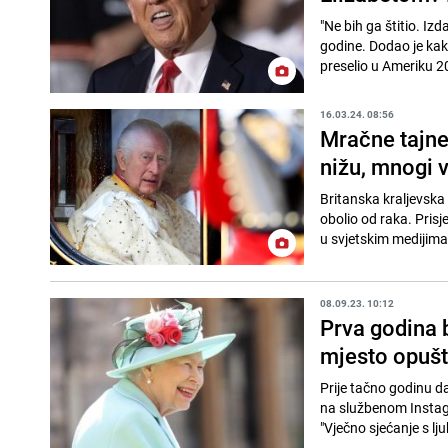
"Ne bih ga štitio. Izd
godine. Dodao je kak
preselio u Ameriku 2
16.03.24. 08:56
Mračne tajne 
nižu, mnogi v
Britanska kraljevska 
obolio od raka. Prisj
u svjetskim medijima 
08.09.23. 10:12
Prva godina b
mjesto opušt
Prije tačno godinu dan
na službenom Instagra
"Vječno sjećanje s lju