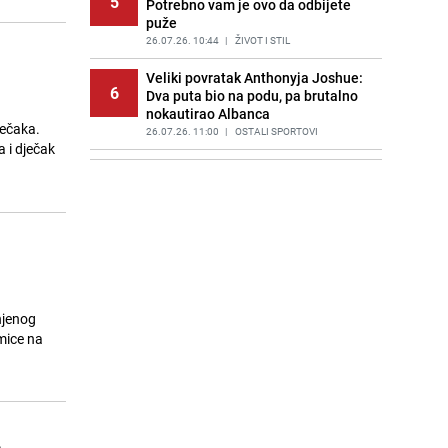
5
Potrebno vam je ovo da odbijete
puže
26.07.26. 10:44
|
ŽIVOT I STIL
Veliki povratak Anthonyja Joshue:
6
Dva puta bio na podu, pa brutalno
nokautirao Albanca
ječaka.
26.07.26. 11:00
|
OSTALI SPORTOVI
 i dječak
Član saudijske kraljevske porodice
7
pronađen mrtav u Londonu: Poznati
uzroci smrti
26.07.26. 11:05
|
SVIJET
Konaković o pogibiji bh. planinara u
8
Rusiji: "Preuranjeno je govoriti o
imenima"
26.07.26. 11:21
|
BOSNA I HERCEGOVINA
 njenog
mice na
Načelnik GSS-a: "Svih pet
9
državljana BiH koji su stradali na
Elbrusu su iz Zenice"
26.07.26. 11:28
|
BOSNA I HERCEGOVINA
Ambasador BiH u Rusiji o tragediji
a