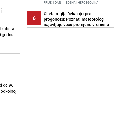
PRIJE 1 DAN
|
BOSNA I HERCEGOVINA
i
Cijela regija čeka njegovu
6
progonozu: Poznati meteorolog
najavljuje veću promjenu vremena
izabeta II.
PRIJE 1 DAN
|
REGIJA
70 godina
Stiže novi toplotni val: Temperature
7
idu i do 40 stepeni, od ovog datuma
je moguća promjena vremena
PRIJE OKO 16H
|
BOSNA I HERCEGOVINA
Stručnjaci upozoravaju: Izrael ulaže
8
milione kako bi utjecao na
odgovore ChatGPT-a o Gazi
PRIJE 2 DANA
|
SVIJET
bi od 96
 pokojnoj
Pratite uživo | Nevrijeme zahvatilo
9
Split, kiša ide prema BiH
PRIJE OKO 15H
|
REGIJA
Kako očistiti staklo od tuš-kabina:
10
Jednostavni savjeti za očuvanje
sjaja
PRIJE 2 DANA
|
ŽIVOT I STIL