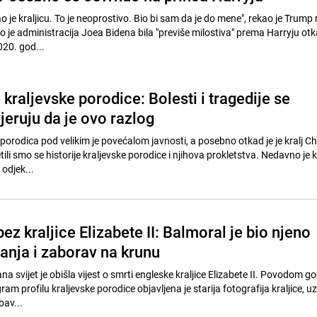
ao je kraljicu. To je neoprostivo. Bio bi sam da je do mene", rekao je Trump 
o je administracija Joea Bidena bila "previše milostiva" prema Harryju ot
020. god...
kraljevske porodice: Bolesti i tragedije se
jeruju da je ovo razlog
porodica pod velikim je povećalom javnosti, a posebno otkad je je kralj Cha
etili smo se historije kraljevske porodice i njihova prokletstva. Nedavno j
odjek...
ez kraljice Elizabete II: Balmoral je bio njeno
anja i zaborav na krunu
a svijet je obišla vijest o smrti engleske kraljice Elizabete II. Povodom go
m profilu kraljevske porodice objavljena je starija fotografija kraljice, u
bav...