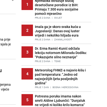
Njemačka istražuje slučaj
1
desetočlane porodice iz BiH:
Primaju 7.300 eura socijalne
pomoći mjesečno
PRIJE 2 DANA
|
SVIJET
Imala ga je skoro svaka kuća u
2
Jugoslaviji: Danas ovaj luster
vrijedi i nekoliko hiljada eura
ma prije
PRIJE 2 DANA
|
ZANIMLJIVOSTI
ajala je
Dr. Erma Ramić-Kunić održala
3
lekciju notornom Miloradu Dodiku:
"Pokazujete silno neznanje"
PRIJE 2 DANA
|
TEME
u
Meteorolog FHMZ-a najavio kišu i
4
pad temperatura: "Jedno od
najsvježijih ljeta posljednjih
godina"
ijenjena
PRIJE 1 DAN
|
BOSNA I HERCEGOVINA
 vijeće
Potresna poruka imama nakon
5
smrti Aldine Ljubunčić: "Dunjaluk
ne vrijedi ni koliko krilo komarca"