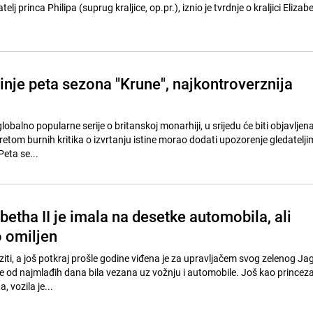
elj princa Philipa (suprug kraljice, op.pr.), iznio je tvrdnje o kraljici Elizabet
inje peta sezona "Krune", najkontroverznija
obalno popularne serije o britanskoj monarhiji, u srijedu će biti objavljen
teretom burnih kritika o izvrtanju istine morao dodati upozorenje gledatelj
 Peta se...
abetha II je imala na desetke automobila, ali
o omiljen
oziti, a još potkraj prošle godine viđena je za upravljačem svog zelenog Ja
. je od najmlađih dana bila vezana uz vožnju i automobile. Još kao princez
 vozila je...