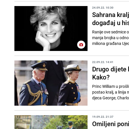
24.09.22. 10:30
Sahrana kralj
događaj u his
Ranije ove sedmice ob
manja brojka u odnos
miliona građana Ujed
22.09.22. 14:41
Drugo dijete 
Kako?
Princ William u prošl
postao kralj, a linij
djeca George, Charlot
19.09.22. 21:37
Omiljeni poni