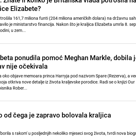
ice Elizabete?
otrošila 161,7 miliona funti (204 miliona američkih dolara) na državnu sa
bjavilo je ministarstvo financija. Nakon što je kraljica Elizabeta umrla 8. s
odini, u zem...
zabeta ponudila pomoć Meghan Markle, dobila j
v nije očekivala
rka oko objave memoara princa Harryja pod nazivom Spare (Rezerva), a ve
koja otkriva nove detalje iz života kraljevske porodice. Radi se o knjizi Ou
pisnika Rober...
o od čega je zapravo bolovala kraljica
'borila s rakom' u posljednjih nekoliko mjeseci svog života, tvrdi nova biogr