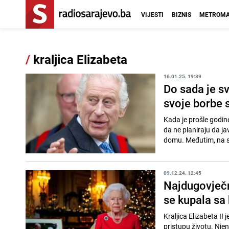
VIJESTI
BIZNIS
METROMA
/
kraljica Elizabeta
16.01.25. 19:39
Do sada je sv
svoje borbe
Kada je prošle godine
da ne planiraju da jav
domu. Međutim, na sv
09.12.24. 12:45
Najdugovječni
se kupala sa
Kraljica Elizabeta I
pristupu životu. Njen