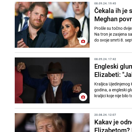
08.09.24. 19:45
Čekala ih je 
Meghan povri
Prošle su točno dvije
Na tron je zasjena sa
do svoje smrti 8. sep
08.09.24. 17:42
Engleski glu
Elizabeti: "Ja
Kraljica Ujedinjenog
godina, a engleski gl
kraljici koje nije bilo 
20.08.24. 12:07
Kakav je odn
Elizabetom? 