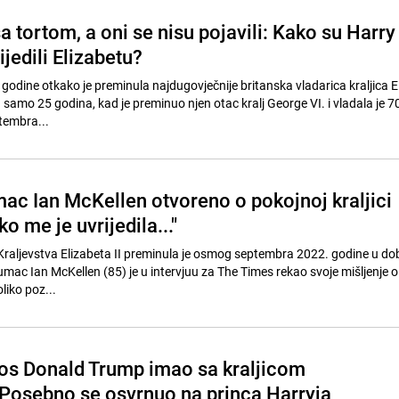
sa tortom, a oni se nisu pojavili: Kako su Harry 
jedili Elizabetu?
 godine otkako je preminula najdugovječnije britanska vladarica kraljica El
 samo 25 godina, kad je preminuo njen otac kralj George VI. i vladala je 
tembra...
mac Ian McKellen otvoreno o pokojnoj kraljici
ko me je uvrijedila..."
 Kraljevstva Elizabeta II preminula je osmog septembra 2022. godine u do
umac Ian McKellen (85) je u intervjuu za The Times rekao svoje mišljenje o
toliko poz...
os Donald Trump imao sa kraljicom
Posebno se osvrnuo na princa Harryja