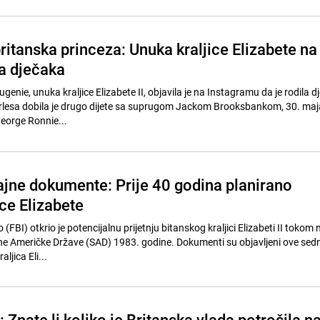
ritanska princeza: Unuka kraljice Elizabete na
la dječaka
genie, unuka kraljice Elizabete II, objavila je na Instagramu da je rodila d
arlesa dobila je drugo dijete sa suprugom Jackom Brooksbankom, 30. maja
George Ronnie...
tajne dokumente: Prije 40 godina planirano
ice Elizabete
o (FBI) otkrio je potencijalnu prijetnju bitanskog kraljici Elizabeti II tokom
ne Američke Države (SAD) 1983. godine. Dokumenti su objavljeni ove sed
ljica Eli...
: Znate li koliko je Britanska vlada potrošila n