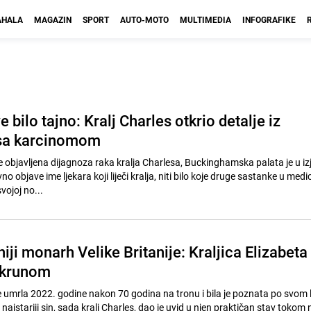
HALA
MAGAZIN
SPORT
AUTO-MOTO
MULTIMEDIA
INFOGRAFIKE
e bilo tajno: Kralj Charles otkrio detalje iz
 sa karcinomom
 objavljena dijagnoza raka kralja Charlesa, Buckinghamska palata je u izj
no objave ime ljekara koji liječi kralja, niti bilo koje druge sastanke u me
ojoj no...
ji monarh Velike Britanije: Kraljica Elizabeta
 krunom
I je umrla 2022. godine nakon 70 godina na tronu i bila je poznata po svo
 najstariji sin, sada kralj Charles, dao je uvid u njen praktičan stav toko