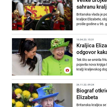
sahranu kralj
Britanska vlada je p
kraljice Elizabete, o
prošle godine u 96. g
10.04.23. 15:31
Kraljica Eli
odgovor kaka
Tek što se smirila f
pojavila nova knjiga 
kralj) kraljevskog do
26.11.22. 09:24
Biograf otkri
Elizabeta
Britanska kraljica se 