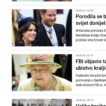
05.06.23. 22:36
Porodila se b
svijet donije
Britanska princeza Eu
Nećakinja kralja Ch
je dobio ime Ernest 
26.05.23. 22:15
FBI objavio 
ubistvo kralj
Federalni istražni bir
putovanja u Sjedinje
web-stranici FBI-a. Kra
18.05.23. 18:19
Velike brojke