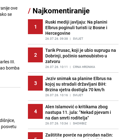
ranije ove
/
Najkomentiranije
Recept za brze uštipke: Ne upijaju
kako se
11
ulje i gotovi su za 30 minuta
Ruski mediji javljaju: Na planini
PRIJE 1 DAN
|
RECEPTI
1
Elbrus poginuli turisti iz Bosne i
Hercegovine
Lažne novčanice preplavljuju
12
tržište: Ove eure najčešće
26.07.26. 09:38
|
SVIJET
pokušavaju podvaliti
Tarik Prusac, koji je ubio suprugu na
PRIJE OKO 18H
|
SVIJET
2
Dobrinji, počinio samoubistvo u
zatvoru
rles III.
Imate tikvice i piletinu? Napravite
13
ovaj brzi ručak iz jedne tave
26.07.26. 10:11
|
CRNA HRONIKA
e kao bomba
PRIJE OKO 20H
|
RECEPTI
Jeziv snimak sa planine Elbrus na
3
kojoj su stradali državljani BiH:
Jedan od najvećih gradova nije na
14
Brzina vjetra dostigla 70 km/h
listi: Ovo su lokacije prvih Lidl
prodavnica u BiH
26.07.26. 10:16
|
SVIJET
PRIJE 1 DAN
|
BOSNA I HERCEGOVINA
Alen Islamović o kritikama zbog
4
nastupa 11. jula: "Nekad pjevam i
Gosti iz Njemačke napravili požar u
15
na dan smrti roditelja"
apartmanu u Istri, vlasniku se
dišnjice,
smijali i pokazivali srednji prst
26.07.26. 10:34
|
SHOWBIZ
z posvetu
PRIJE 2 DANA
|
REGIJA
Zaštitite povrće na prirodan način: