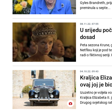
Gyles Brandreth, prijat
preminula u septe...
08.11.22. 07:55
U srijedu poč
dosad
Peta sezona Krune, gl
Netflixu koji je pod 
radi o fiktivnoj seriji.
04.10.22. 09:43
Kraljica Eliz
ovaj joj je bi
Izuzetno je voljela v
Kraljica Elizabeta II
Drugog svjetskog rata,