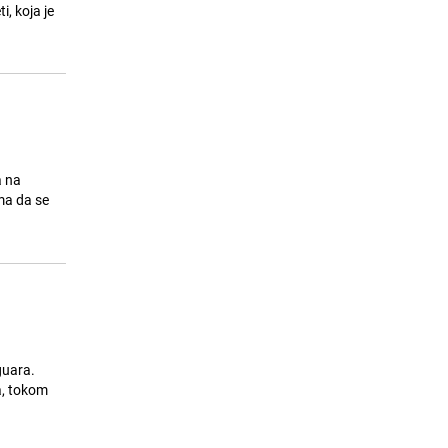
i, koja je
Riješite se letećih mrava prirodnim
15
metodama: Pogledajte šta
sručnjaci savjetuju
26.07.26. 12:49
|
ŽIVOT I STIL
a na
ima da se
guara.
a, tokom