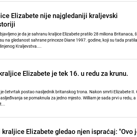
ice Elizabete nije najgledaniji kraljevski
toriji
javljeno je da je sahranu kraljice Elizabete pratilo 28 miliona Britanaca, š
u na gledanost sahrane princeze Diane 1997. godine, koji su tada pratil
injenog Kraljevstva....
kraljice Elizabete je tek 16. u redu za krunu.
i je četvrtak postao nasljednik britanskog trona. Nakon smrti Elizabete II. 
a nasljeđivanja se pomaknula za jedno mjesto. William je sada prvi u redu, a 
...
 kraljice Elizabete gledao njen ispraćaj: "Ovo 