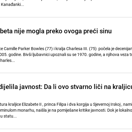
 Kanađanki...
abeta nije mogla preko ovoga preći sinu
ce Camille Parker Bowles (77) i kralja Charlesa III. (75) počela je decenija
05. godine. Bivši ljubavnici upoznali su se 1970. godine, a njihova veza tr
harles...
jelila javnost: Da li ovo stvarno liči na kraljic
a kraljice Elizabete II , princa Filipa i dva korgija u Sjevernoj Irskoj , nam
minulom monarhu, naišla je na pomiješane kritike javnosti. Dok je lokalno
u statu...