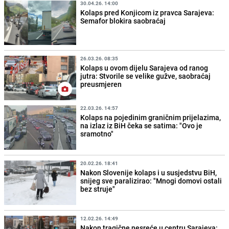
30.04.26. 14:00
Kolaps pred Konjicom iz pravca Sarajeva:
Semafor blokira saobraćaj
26.03.26. 08:35
Kolaps u ovom dijelu Sarajeva od ranog
jutra: Stvorile se velike gužve, saobraćaj
preusmjeren
22.03.26. 14:57
Kolaps na pojedinim graničnim prijelazima,
na izlaz iz BiH čeka se satima: "Ovo je
sramotno"
20.02.26. 18:41
Nakon Slovenije kolaps i u susjedstvu BiH,
snijeg sve paralizirao: "Mnogi domovi ostali
bez struje"
12.02.26. 14:49
Nakon tragične nesreće u centru Sarajeva: