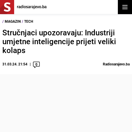
Otvor
/
MAGAZIN
/
TECH
Stručnjaci upozoravaju: Industriji
umjetne inteligencije prijeti veliki
kolaps
31.03.24. 21:54
Radiosarajevo.ba
0