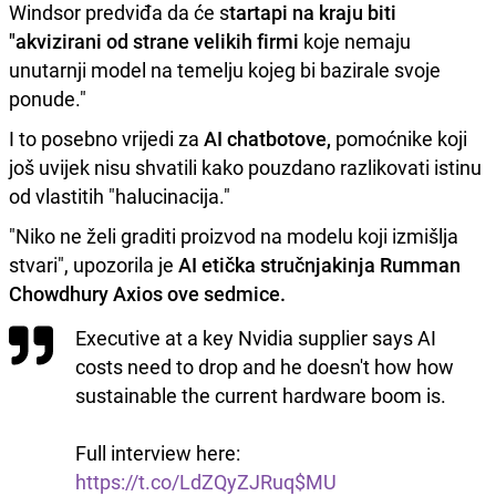
Windsor predviđa da će s
tartapi na kraju biti
"akvizirani od strane velikih firmi
koje nemaju
unutarnji model na temelju kojeg bi bazirale svoje
ponude."
I to posebno vrijedi za
AI chatbotove,
pomoćnike koji
još uvijek nisu shvatili kako pouzdano razlikovati istinu
od vlastitih "halucinacija."
"Niko ne želi graditi proizvod na modelu koji izmišlja
stvari", upozorila je
AI etička stručnjakinja Rumman
Chowdhury Axios ove sedmice.
Executive at a key Nvidia supplier says AI
costs need to drop and he doesn't how how
sustainable the current hardware boom is.
Full interview here:
https://t.co/LdZQyZJRuq
$MU