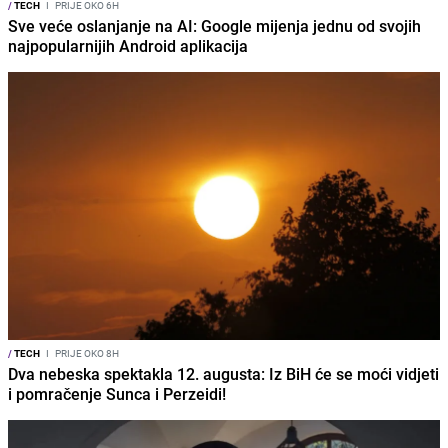
/
TECH
I
PRIJE OKO 6H
Sve veće oslanjanje na AI: Google mijenja jednu od svojih
najpopularnijih Android aplikacija
/
TECH
I
PRIJE OKO 8H
Dva nebeska spektakla 12. augusta: Iz BiH će se moći vidjeti
i pomračenje Sunca i Perzeidi!