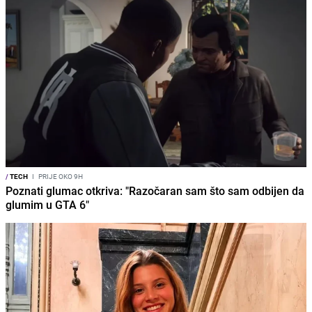
/
TECH
I
PRIJE OKO 9H
Poznati glumac otkriva: "Razočaran sam što sam odbijen da
glumim u GTA 6"