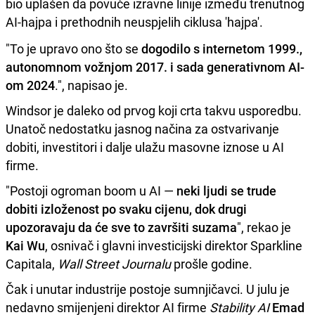
bio uplašen da povuče izravne linije između trenutnog
AI-hajpa i prethodnih neuspjelih ciklusa 'hajpa'.
"To je upravo ono što se
dogodilo s internetom 1999.,
autonomnom vožnjom 2017. i sada generativnom AI-
om 2024
.", napisao je.
Windsor je daleko od prvog koji crta takvu usporedbu.
Unatoč nedostatku jasnog načina za ostvarivanje
dobiti, investitori i dalje ulažu masovne iznose u AI
firme.
"Postoji ogroman boom u AI —
neki ljudi se trude
dobiti izloženost po svaku cijenu, dok drugi
upozoravaju da će sve to završiti suzama
", rekao je
Kai Wu
, osnivač i glavni investicijski direktor Sparkline
Capitala,
Wall Street Journalu
prošle godine.
Čak i unutar industrije postoje sumnjičavci. U julu je
nedavno smijenjeni direktor AI firme
Stability AI
Emad