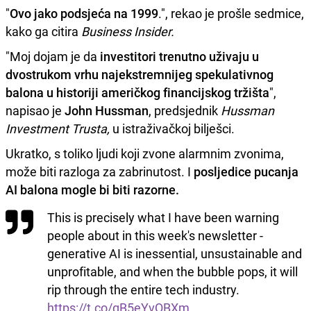
"
Ovo jako podsjeća na 1999
.", rekao je prošle sedmice,
kako ga citira
Business Insider.
"Moj dojam je da
investitori trenutno uživaju u
dvostrukom vrhu najekstremnijeg spekulativnog
balona u historiji američkog financijskog tržišta
",
napisao je
John Hussman
, predsjednik
Hussman
Investment Trusta,
u istraživačkoj bilješci.
Ukratko, s toliko ljudi koji zvone alarmnim zvonima,
može biti razloga za zabrinutost. I
posljedice pucanja
AI balona mogle bi biti razorne.
This is precisely what I have been warning
people about in this week's newsletter -
generative AI is inessential, unsustainable and
unprofitable, and when the bubble pops, it will
rip through the entire tech industry.
https://t.co/gB5eYvQBXm