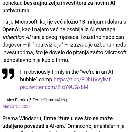
ponekad
beskrajnu želju investitora za novim AI
pothvatima.
Tu je
Microsoft,
koji je
već uložio 13 milijardi dolara u
OpenAI
, kao i najam većine osoblja iz AI startapa
Inflection AI
ranije ovog mjeseca. Izuzetno neobičan
dogovor — ili "neakvizicija" — izazvao je uzbunu među
investitorima, što je dovelo do pitanja zašto Microsoft
jednostavno nije kupio firmu.
I'm obviously firmly in the "we're in an AI
bubble" camp.
https://t.co/FOhUVvylMf
pic.twitter.com/2fqY9UGxbM
— Alex Fernie (@FernieCommaAlex)
March 19, 2024
Prema Windsoru
, firme "žure u sve što se može
udaljeno povezati s AI-om."
Ominozno, analitičar nije