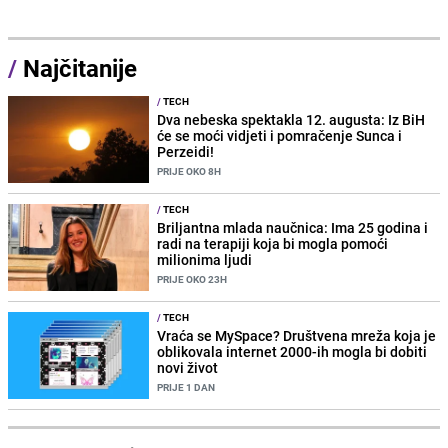
/
Najčitanije
/
TECH
Dva nebeska spektakla 12. augusta: Iz BiH
će se moći vidjeti i pomračenje Sunca i
Perzeidi!
PRIJE OKO 8H
/
TECH
Briljantna mlada naučnica: Ima 25 godina i
radi na terapiji koja bi mogla pomoći
milionima ljudi
PRIJE OKO 23H
/
TECH
Vraća se MySpace? Društvena mreža koja je
oblikovala internet 2000-ih mogla bi dobiti
novi život
PRIJE 1 DAN