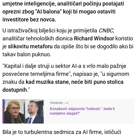
umjetne inteligencije, analitičari počinju postajati
oprezni zbog "AI balona" koji bi mogao ostaviti
investitore bez novca.
U istraživačkoj bilješci koju je primijetila
CNBC
,
analitičar tehnoloških dionica
Richard Windsor
koristio
je
slikovitu metaforu
da opiše što bi se dogodilo ako bi
takav balon puknuo.
"Kapital i dalje struji u sektor AI-a s vrlo malo pažnje
posvećene temeljima firme", napisao je, "u sigurnom
znaku da
kad muzika stane, neće biti puno stolica
dostupnih
."
TRENDING
Konaković odgovorio Turković: "Jeste li
namjerno slagali?"
Bila je to turbulentna sedmica za AI firme, ističući