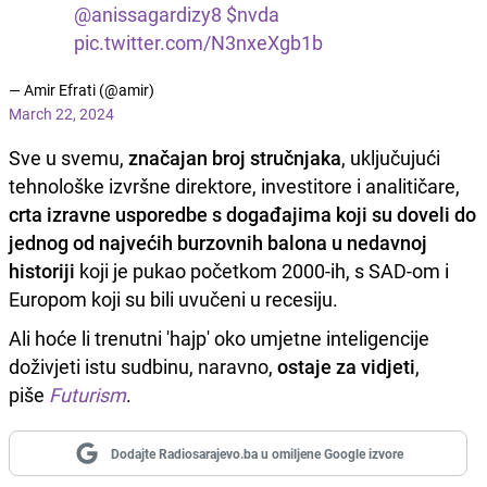
@anissagardizy8
$nvda
pic.twitter.com/N3nxeXgb1b
— Amir Efrati (@amir)
March 22, 2024
Sve u svemu,
značajan broj stručnjaka
, uključujući
tehnološke izvršne direktore, investitore i analitičare,
crta izravne usporedbe s događajima koji su doveli do
jednog od najvećih burzovnih balona u nedavnoj
historiji
koji je pukao početkom 2000-ih, s SAD-om i
Europom koji su bili uvučeni u recesiju.
Ali hoće li trenutni 'hajp' oko umjetne inteligencije
doživjeti istu sudbinu, naravno,
ostaje za vidjeti
,
piše
Futurism
.
Dodajte Radiosarajevo.ba u omiljene Google izvore