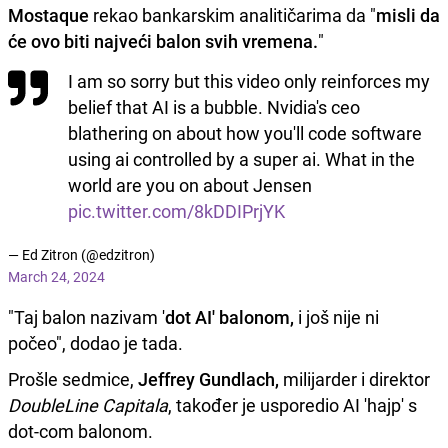
Mostaque
rekao bankarskim analitičarima da "
misli da
će ovo biti najveći balon svih vremena.
"
I am so sorry but this video only reinforces my
belief that AI is a bubble. Nvidia's ceo
blathering on about how you'll code software
using ai controlled by a super ai. What in the
world are you on about Jensen
pic.twitter.com/8kDDIPrjYK
— Ed Zitron (@edzitron)
March 24, 2024
"Taj balon nazivam '
dot AI' balonom,
i još nije ni
počeo", dodao je tada.
Prošle sedmice,
Jeffrey Gundlach,
milijarder i direktor
DoubleLine Capitala
, također je usporedio AI 'hajp' s
dot-com balonom.