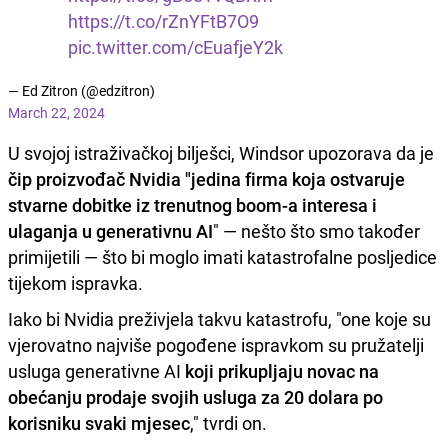
https://t.co/rZnYFtB7O9
pic.twitter.com/cEuafjeY2k
— Ed Zitron (@edzitron)
March 22, 2024
U svojoj istraživačkoj bilješci, Windsor upozorava da je
čip proizvođač Nvidia "jedina firma koja ostvaruje
stvarne dobitke iz trenutnog boom-a interesa i
ulaganja u generativnu AI
" — nešto što smo također
primijetili — što bi moglo imati katastrofalne posljedice
tijekom ispravka.
Iako bi Nvidia preživjela takvu katastrofu, "one koje su
vjerovatno najviše pogođene ispravkom su pružatelji
usluga generativne AI
koji prikupljaju novac na
obećanju prodaje svojih usluga za 20 dolara po
korisniku svaki mjesec
," tvrdi on.