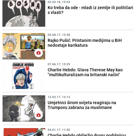
02.03.18. 15:54
Ko treba da ode - mladi iz zemlje ili političari
s vlasti?
05.08.17. 13:38
Rajko Pušić: Printanim medijima u BiH
nedostaje karikatura
07.06.17. 15:29
Charlie Hebdo: Glava Therese May kao
"multikulturalizam na britanski način"
12.02.17. 13:13
Umjetnici širom svijeta reagiraju na
Trumpovu zabranu za muslimane
04.01.17. 11:50
Charlie Hebdo obilježio drugu godišnjicu