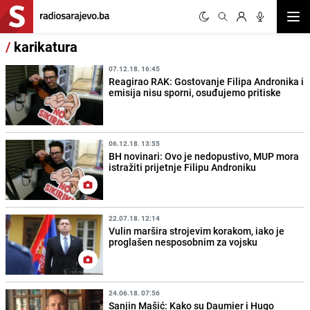
Otvor
/
karikatura
07.12.18. 16:45
Reagirao RAK: Gostovanje Filipa Andronika i
emisija nisu sporni, osuđujemo pritiske
06.12.18. 13:55
BH novinari: Ovo je nedopustivo, MUP mora
istražiti prijetnje Filipu Androniku
22.07.18. 12:14
Vulin maršira strojevim korakom, iako je
proglašen nesposobnim za vojsku
24.06.18. 07:56
Sanjin Mašić: Kako su Daumier i Hugo