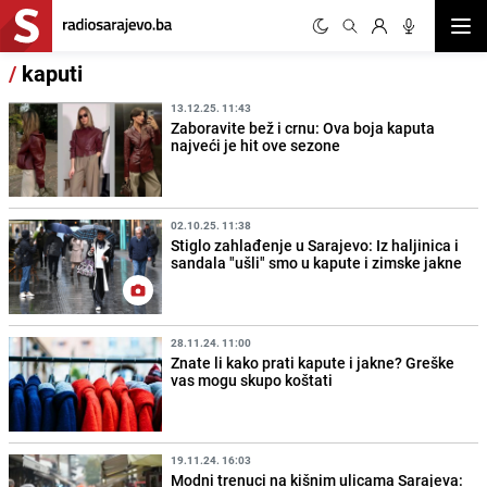
Otvor
/
kaputi
13.12.25. 11:43
Zaboravite bež i crnu: Ova boja kaputa
najveći je hit ove sezone
02.10.25. 11:38
Stiglo zahlađenje u Sarajevo: Iz haljinica i
sandala "ušli" smo u kapute i zimske jakne
28.11.24. 11:00
Znate li kako prati kapute i jakne? Greške
vas mogu skupo koštati
19.11.24. 16:03
Modni trenuci na kišnim ulicama Sarajeva: