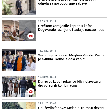
odijela za novogodišnje zabave
29.09.22. 19:24
Greškom zamijenile kapute u kafani.
Dogovarale razmjenu i tada je nastao haos
16.04.22. 20:44
Svi pričaju o potezu Meghan Markle: Zašto
je skinula i kome je dala kaput
15.03.21. 16:41
Danas su kape i rukavice bile neizostavan
dio odjevnih kombinacija
24.11.20. 13:49
Oduševila fanove: Melania Trump u dezenu