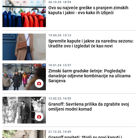
26.10.24. 18:54
Ovo su najveće greške s pranjem zimskih
kaputa i jakni - evo kako ih izbjeći
19.04.24. 13:13
Spremite kapute i jakne za narednu sezonu:
Uradite ovo i izgledat će kao novi
10.01.24. 13:37
Zimski šarm gradske šetnje: Pogledajte
današnje odjevne kombinacije na ulicama
Sarajeva
13.02.23. 16:55
Granoff: Savršena prilika da zgrabite svoj
omiljeni modni komad
21.12.22. 14:45
Granoff noviteti: Stigli su novi kaputi i