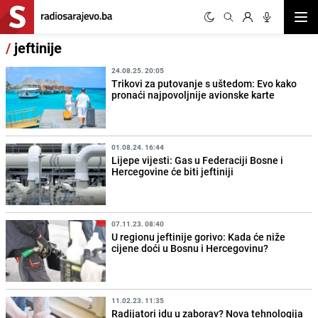
Otvor
/
jeftinije
24.08.25. 20:05
Trikovi za putovanje s uštedom: Evo kako
pronaći najpovoljnije avionske karte
01.08.24. 16:44
Lijepe vijesti: Gas u Federaciji Bosne i
Hercegovine će biti jeftiniji
07.11.23. 08:40
U regionu jeftinije gorivo: Kada će niže
cijene doći u Bosnu i Hercegovinu?
11.02.23. 11:35
Radijatori idu u zaborav? Nova tehnologija