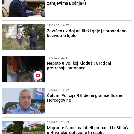
zahtjevima Bošnjaka
17.09.20. 14:27
Završen uviđaj na Ilidži gdje je pronađeno
beživotno tijelo
17.08.20. 22:17
Napeto u Velikoj Kladuši: Građani
pretresaju autobuse
19.06.20. 11:02
Ćulum: Policija RS ide na granice Bosne i
Hercegovine
28.04.20. 10:59
Migrante čamcima htjeli prebaciti iz Bihaća
u Hrvatsku, optužene tri osobe