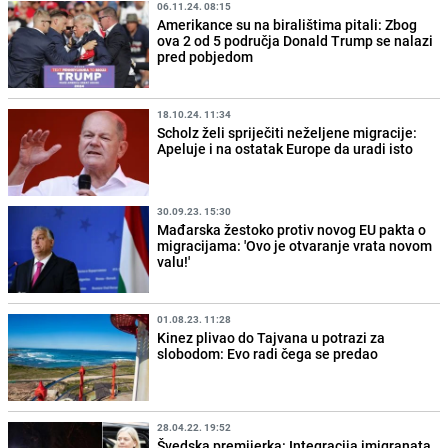
06.11.24. 08:15
Amerikance su na biralištima pitali: Zbog
ova 2 od 5 područja Donald Trump se nalazi
pred pobjedom
18.10.24. 11:34
Scholz želi spriječiti neželjene migracije:
Apeluje i na ostatak Europe da uradi isto
30.09.23. 15:30
Mađarska žestoko protiv novog EU pakta o
migracijama: 'Ovo je otvaranje vrata novom
valu!'
01.08.23. 11:28
Kinez plivao do Tajvana u potrazi za
slobodom: Evo radi čega se predao
28.04.22. 19:52
Švedska premijerka: Integracija imigranata