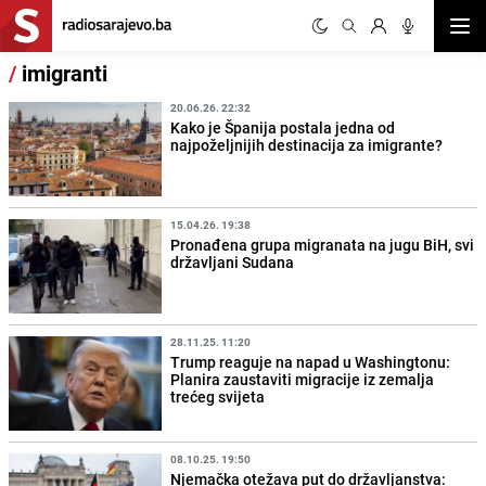
Otvor
/
imigranti
20.06.26. 22:32
Kako je Španija postala jedna od
najpoželjnijih destinacija za imigrante?
15.04.26. 19:38
Pronađena grupa migranata na jugu BiH, svi
državljani Sudana
28.11.25. 11:20
Trump reaguje na napad u Washingtonu:
Planira zaustaviti migracije iz zemalja
trećeg svijeta
08.10.25. 19:50
Njemačka otežava put do državljanstva: