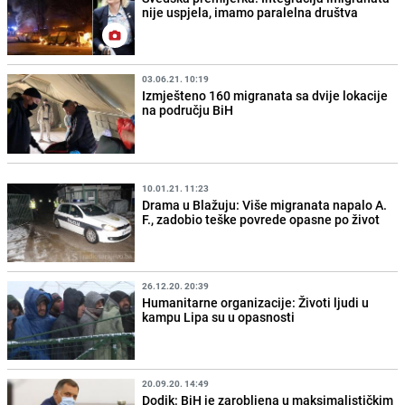
nije uspjela, imamo paralelna društva
03.06.21. 10:19
Izmješteno 160 migranata sa dvije lokacije
na području BiH
10.01.21. 11:23
Drama u Blažuju: Više migranata napalo A.
F., zadobio teške povrede opasne po život
26.12.20. 20:39
Humanitarne organizacije: Životi ljudi u
kampu Lipa su u opasnosti
20.09.20. 14:49
Dodik: BiH je zarobljena u maksimalističkim