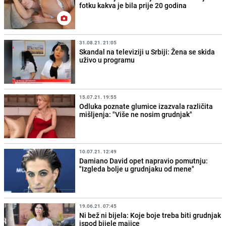
fotku kakva je bila prije 20 godina
31.08.21. 21:05
Skandal na televiziji u Srbiji: Žena se skida
uživo u programu
15.07.21. 19:55
Odluka poznate glumice izazvala različita
mišljenja: "Više ne nosim grudnjak"
10.07.21. 12:49
Damiano David opet napravio pomutnju:
"Izgleda bolje u grudnjaku od mene"
19.06.21. 07:45
Ni bež ni bijela: Koje boje treba biti grudnjak
ispod bijele majice