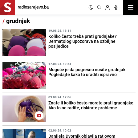
Otvor
/
grudnjak
19.08.25. 19:11
Koliko često treba prati grudnjake?
Dermatolog upozorava na ozbiljne
posljedice
17.08.24. 19:54
Moguće je da pogrešno nosite grudnjak:
Pogledajte kako to uraditi ispravno
03.08.24. 12:06
Znate li koliko često morate prati grudnjake:
Ako to ne radite, riskirate probleme
02.06.24. 10:02
Danijela Dvornik objavila rat ovom