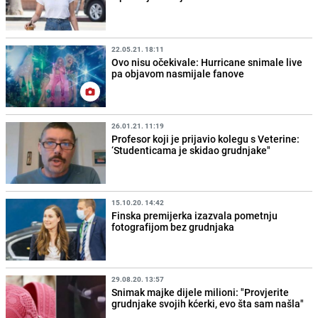
22.05.21. 18:11
Ovo nisu očekivale: Hurricane snimale live
pa objavom nasmijale fanove
26.01.21. 11:19
Profesor koji je prijavio kolegu s Veterine:
‘Studenticama je skidao grudnjake"
15.10.20. 14:42
Finska premijerka izazvala pometnju
fotografijom bez grudnjaka
29.08.20. 13:57
Snimak majke dijele milioni: "Provjerite
grudnjake svojih kćerki, evo šta sam našla"