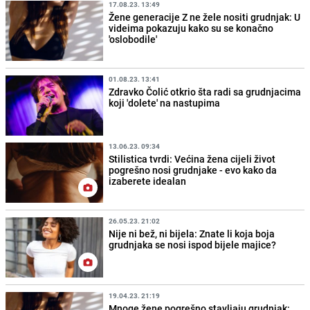
17.08.23. 13:49
Žene generacije Z ne žele nositi grudnjak: U
videima pokazuju kako su se konačno
'oslobodile'
01.08.23. 13:41
Zdravko Čolić otkrio šta radi sa grudnjacima
koji 'dolete' na nastupima
13.06.23. 09:34
Stilistica tvrdi: Većina žena cijeli život
pogrešno nosi grudnjake - evo kako da
izaberete idealan
26.05.23. 21:02
Nije ni bež, ni bijela: Znate li koja boja
grudnjaka se nosi ispod bijele majice?
19.04.23. 21:19
Mnoge žene pogrešno stavljaju grudnjak: