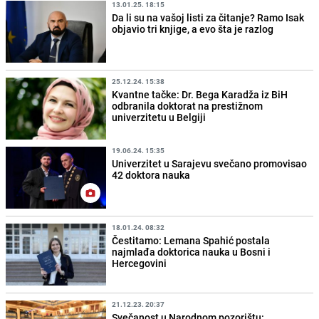
13.01.25. 18:15
Da li su na vašoj listi za čitanje? Ramo Isak
objavio tri knjige, a evo šta je razlog
25.12.24. 15:38
Kvantne tačke: Dr. Bega Karadža iz BiH
odbranila doktorat na prestižnom
univerzitetu u Belgiji
19.06.24. 15:35
Univerzitet u Sarajevu svečano promovisao
42 doktora nauka
18.01.24. 08:32
Čestitamo: Lemana Spahić postala
najmlađa doktorica nauka u Bosni i
Hercegovini
21.12.23. 20:37
Svečanost u Narodnom pozorištu: