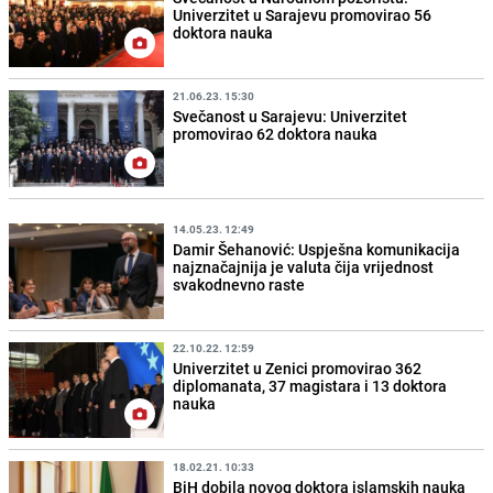
Univerzitet u Sarajevu promovirao 56
doktora nauka
21.06.23. 15:30
Svečanost u Sarajevu: Univerzitet
promovirao 62 doktora nauka
14.05.23. 12:49
Damir Šehanović: Uspješna komunikacija
najznačajnija je valuta čija vrijednost
svakodnevno raste
22.10.22. 12:59
Univerzitet u Zenici promovirao 362
diplomanata, 37 magistara i 13 doktora
nauka
18.02.21. 10:33
BiH dobila novog doktora islamskih nauka