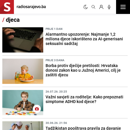
Otvor
/
djeca
PRIJE 1 DAN
Alarmantno upozorenje: Najmanje 1,2
miliona djece iskorišteno za AI-generisani
seksualni sadržaj
PRIJE 3 DANA
Borba protiv dječije pretilosti: Hrvatska
donosi zakon kao u Južnoj Americi, cilj je
zaštiti djecu
26.07.26. 20:25
Važni savjeti za roditelje: Kako prepoznati
simptome ADHD kod djece?
30.06.26. 21:56
Tadžikistan pooštrava pravila za davanje