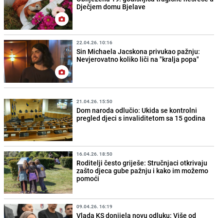
Dječjem domu Bjelave
22.04.26. 10:16
Sin Michaela Jacskona privukao pažnju:
Nevjerovatno koliko liči na "kralja popa"
21.04.26. 15:50
Dom naroda odlučio: Ukida se kontrolni
pregled djeci s invaliditetom sa 15 godina
16.04.26. 18:50
Roditelji često griješe: Stručnjaci otkrivaju
zašto djeca gube pažnju i kako im možemo
pomoći
09.04.26. 16:19
Vlada KS donijela novu odluku: Više od