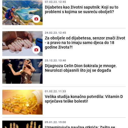
07.03.23. 12:45
Dijabetes kao životni saputnik: Koji su to
problemi s kojima se susreću oboljeli?
24.02.23. 12:45
Za oboljele od dijabetesa, senzor znači život
- a pravo na to imaju samo djeca do 18
godine života?!
25.12.22. 13:40
Dijagnoza Celin Dion šokirala je mnoge.
Neurolozi objasnili što joj se događa
01.02.22. 11:33
Velika studija konačno potvrdila: Vitamin D
sprječava teške bolesti!
09.01.22. 19:00
Uznemirujuća naučna otkrića: Zašto se