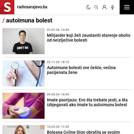
Otvor
/
autoimuna bolest
07.07.26. 14:56
Milijarder koji želi zaustaviti starenje obolio
od neizlječive bolesti
23.11.25. 18:15
Autoimune bolesti sve češće, većina
pacijenata žene
09.05.24. 16:59
Imate psorijazu: Evo šta trebate jesti, a šta
izbjegavati ako imate tu autoimunu bolest
16.03.24. 11:53
Bolesna Céline Dion obratila se svojim