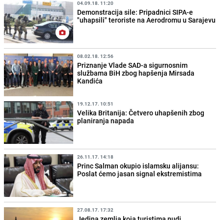
04.09.18. 11:20
Demonstracija sile: Pripadnici SIPA-e
"uhapsili" teroriste na Aerodromu u Sarajevu
08.02.18. 12:56
Priznanje Vlade SAD-a sigurnosnim
službama BiH zbog hapšenja Mirsada
Kandića
19.12.17. 10:51
Velika Britanija: Četvero uhapšenih zbog
planiranja napada
26.11.17. 14:18
Princ Salman okupio islamsku alijansu:
Poslat ćemo jasan signal ekstremistima
27.08.17. 17:32
Jedina zemlja koja turistima nudi