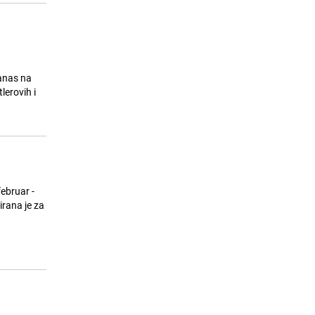
danas na
erovih i
ebruar -
rana je za