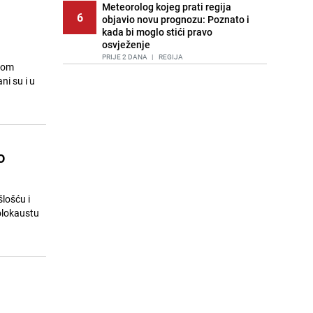
Meteorolog kojeg prati regija
6
objavio novu prognozu: Poznato i
kada bi moglo stići pravo
osvježenje
PRIJE 2 DANA
|
REGIJA
anom
ni su i u
Tuga nakon nesreće kod Neuma:
7
Supruga poginulog motocikliste
oglasila se emotivnom objavom
PRIJE 1 DAN
|
BOSNA I HERCEGOVINA
Lice Sarajeva koje ne smijemo
o
8
ignorisati: Ispod mosta pronađen
improvizovani dom
PRIJE 2 DANA
|
LOKALNE TEME
lošću i
Ubistvo u Sarajevu, uhapšen 47-
olokaustu
9
godišnjak
PRIJE 2 DANA
|
CRNA HRONIKA
Akcija na Dobrinji: Specijalci MUP-a
10
KS opkolili zgradu
PRIJE 1 DAN
|
LOKALNE TEME
Agić kritizira političare u Bugojnu: