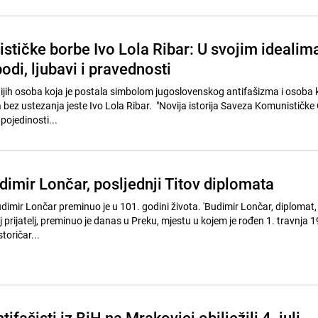
ističke borbe Ivo Lola Ribar: U svojim idealim
odi, ljubavi i pravednosti
jih osoba koja je postala simbolom jugoslovenskog antifašizma i osoba k
a bez ustezanja jeste Ivo Lola Ribar. "Novija istorija Saveza Komunističk
pojedinosti...
imir Lončar, posljednji Titov diplomata
dimir Lončar preminuo je u 101. godini života. 'Budimir Lončar, diplomat,
j prijatelj, preminuo je danas u Preku, mjestu u kojem je rođen 1. travnja 19
toričar...
tifašisti iz BiH na Mrakovici obilježili 4. juli,