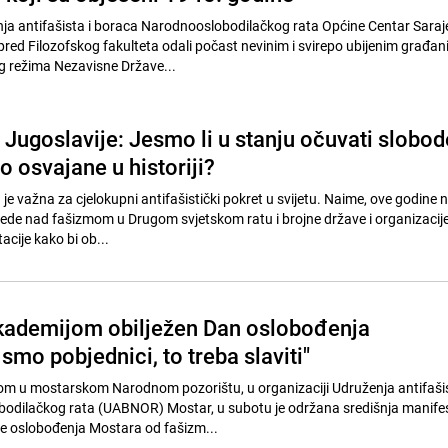
nja antifašista i boraca Narodnooslobodilačkog rata Općine Centar Sara
red Filozofskog fakulteta odali počast nevinim i svirepo ubijenim građa
g režima Nezavisne Države...
x Jugoslavije: Jesmo li u stanju očuvati slobod
o osvajane u historiji?
e važna za cjelokupni antifašistički pokret u svijetu. Naime, ove godine
ede nad fašizmom u Drugom svjetskom ratu i brojne države i organizacije 
cije kako bi ob...
ademijom obilježen Dan oslobođenja
smo pobjednici, to treba slaviti"
 u mostarskom Narodnom pozorištu, u organizaciji Udruženja antifašis
odilačkog rata (UABNOR) Mostar, u subotu je održana središnja manifes
e oslobođenja Mostara od fašizm...