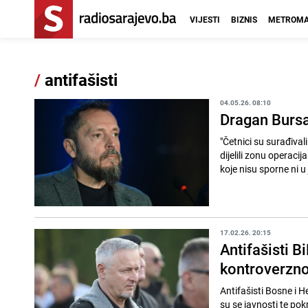
VIJESTI
BIZNIS
METROMA
/
antifašisti
04.05.26. 08:10
Dragan Bursać
"Četnici su surađival
dijelili zonu operacij
koje nisu sporne ni u 
17.02.26. 20:15
Antifašisti B
kontroverzn
Antifašisti Bosne i H
su se javnosti te po