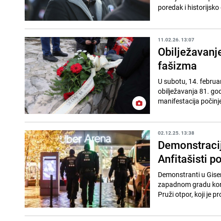
poredak i historijsko 
11.02.26. 13:07
Obilježavanj
fašizma
U subotu, 14. februa
obilježavanja 81. go
manifestacija počinje
02.12.25. 13:38
Demonstracij
Anfitašisti p
Demonstranti u Gisenu
zapadnom gradu kori
Pruži otpor, koji je p