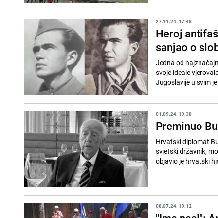
27.11.24. 17:48
Heroj antifaš
sanjao o slob
Jedna od najznačajni
svoje ideale vjeroval
Jugoslavije u svim je 
01.09.24. 19:38
Preminuo Bud
Hrvatski diplomat Bu
svjetski državnik, mo
objavio je hrvatski his
08.07.24. 19:12
"Ima nas!": An