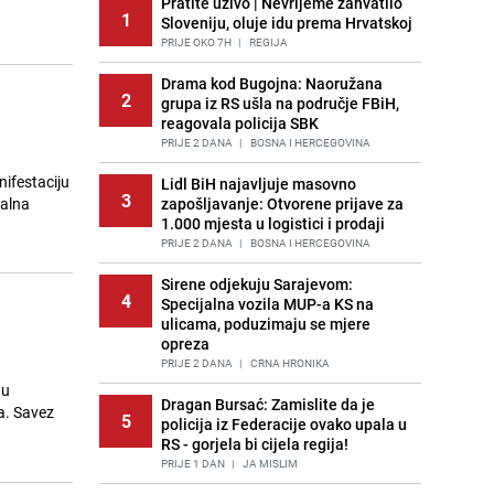
Pratite uživo | Nevrijeme zahvatilo
1
Sloveniju, oluje idu prema Hrvatskoj
PRIJE OKO 7H
|
REGIJA
Drama kod Bugojna: Naoružana
2
grupa iz RS ušla na područje FBiH,
reagovala policija SBK
PRIJE 2 DANA
|
BOSNA I HERCEGOVINA
ifestaciju
Lidl BiH najavljuje masovno
3
ralna
zapošljavanje: Otvorene prijave za
1.000 mjesta u logistici i prodaji
PRIJE 2 DANA
|
BOSNA I HERCEGOVINA
Sirene odjekuju Sarajevom:
4
Specijalna vozila MUP-a KS na
ulicama, poduzimaju se mjere
opreza
PRIJE 2 DANA
|
CRNA HRONIKA
 u
Dragan Bursać: Zamislite da je
a. Savez
5
policija iz Federacije ovako upala u
RS - gorjela bi cijela regija!
PRIJE 1 DAN
|
JA MISLIM