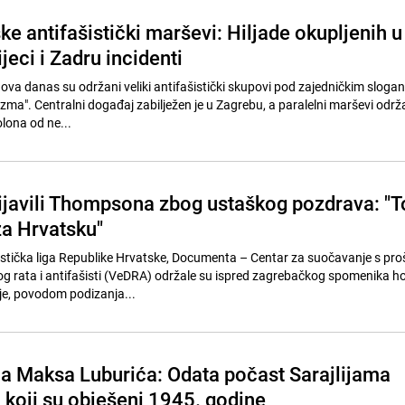
e antifašistički marševi: Hiljade okupljenih u
jeci i Zadru incidenti
dova danas su održani veliki antifašistički skupovi pod zajedničkim slog
šizma". Centralni događaj zabilježen je u Zagrebu, a paralelni marševi održa
Kolona od ne...
prijavili Thompsona zbog ustaškog pozdrava: "T
za Hrvatsku"
istička liga Republike Hrvatske, Documenta – Centar za suočavanje s proš
g rata i antifašisti (VeDRA) održale su ispred zagrebačkog spomenika h
je, povodom podizanja...
ca Maksa Luburića: Odata počast Sarajlijama
 koji su obješeni 1945. godine