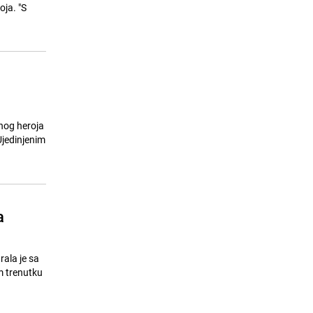
soula živi i dalje
oja. "S
23.07.26. 08:09
|
MUZIKA/FILM/LEKTIRA
nog heroja
Ujedinjenim
a
rala je sa
m trenutku