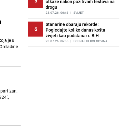
5
otkaze nakon pozitivnih testova na
drogu
23.07.26. 06:46
|
SVIJET
a
Stanarine obaraju rekorde:
6
Pogledajte koliko danas košta
živjeti kao podstanar u BiH
oja je u
23.07.26. 06:55
|
BOSNA I HERCEGOVINA
e Omladine
Huti napali saudijske naftne
7
tankere u Crvenom moru: Slijedi
haos s cijenama na naftnom tržištu
23.07.26. 06:58
|
SVIJET
Poznat termin dženaze Zijadi
8
Uzunović koju je ubio suprug u
 partizan,
Sloveniji
24.',
23.07.26. 07:11
|
REGIJA
Poznata kuharica otkrila trik: Ovaj
9
sastojak mijenja okus svake supe
23.07.26. 07:15
|
ŽIVOT I STIL
Draganu Stojkoviću Piksiju
10
preminula majka