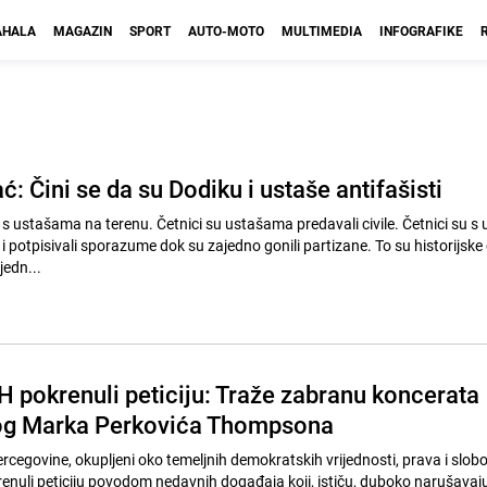
HALA
MAGAZIN
SPORT
AUTO-MOTO
MULTIMEDIA
INFOGRAFIKE
: Čini se da su Dodiku i ustaše antifašisti
i s ustašama na terenu. Četnici su ustašama predavali civile. Četnici su 
a i potpisivali sporazume dok su zajedno gonili partizane. To su historijske 
jedn...
iH pokrenuli peticiju: Traže zabranu koncerata
og Marka Perkovića Thompsona
ercegovine, okupljeni oko temeljnih demokratskih vrijednosti, prava i slobo
krenuli peticiju povodom nedavnih događaja koji, ističu, duboko narušavaj