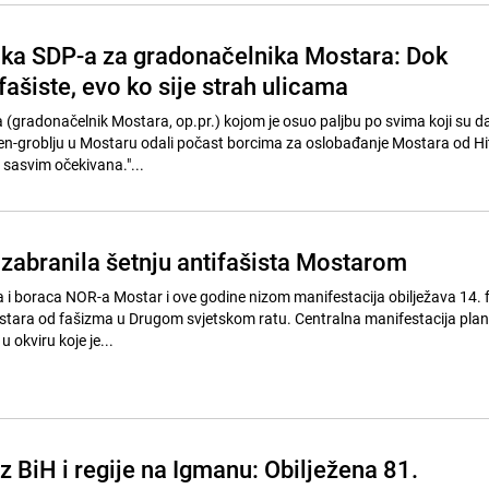
ka SDP-a za gradonačelnika Mostara: Dok
fašiste, evo ko sije strah ulicama
a (gradonačelnik Mostara, op.pr.) kojom je osuo paljbu po svima koji su 
-groblju u Mostaru odali počast borcima za oslobađanje Mostara od Hitl
e sasvim očekivana."...
 zabranila šetnju antifašista Mostarom
a i boraca NOR-a Mostar i ove godine nizom manifestacija obilježava 14. f
tara od fašizma u Drugom svjetskom ratu. Centralna manifestacija plani
 okviru koje je...
 iz BiH i regije na Igmanu: Obilježena 81.