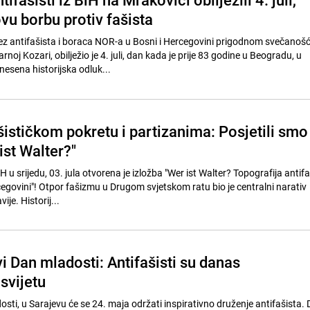
vu borbu protiv fašista
vez antifašista i boraca NOR-a u Bosni i Hercegovini prigodnom svečanoš
noj Kozari, obilježio je 4. juli, dan kada je prije 83 godine u Beogradu, u
nesena historijska odluk...
šističkom pokretu i partizanima: Posjetili smo
ist Walter?"
iH u srijedu, 03. jula otvorena je izložba "Wer ist Walter? Topografija antif
cegovini"! Otpor fašizmu u Drugom svjetskom ratu bio je centralni narativ
ije. Historij...
i Dan mladosti: Antifašisti su danas
 svijetu
i, u Sarajevu će se 24. maja održati inspirativno druženje antifašista.