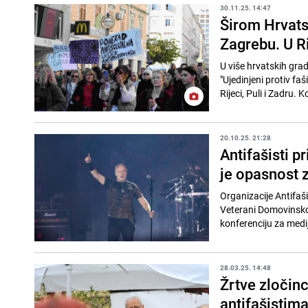
30.11.25. 14:47
Širom Hrvatsk
Zagrebu. U Ri
U više hrvatskih gra
"Ujedinjeni protiv fa
Rijeci, Puli i Zadru. 
20.10.25. 21:28
Antifašisti 
je opasnost 
Organizacije Antifaš
Veterani Domovinsko
konferenciju za medi
28.03.25. 14:48
Žrtve zločin
antifašistima