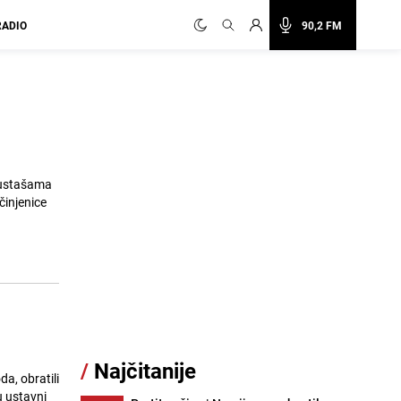
RADIO
90,2 FM
s ustašama
činjenice
/
Najčitanije
da, obratili
u ustavni