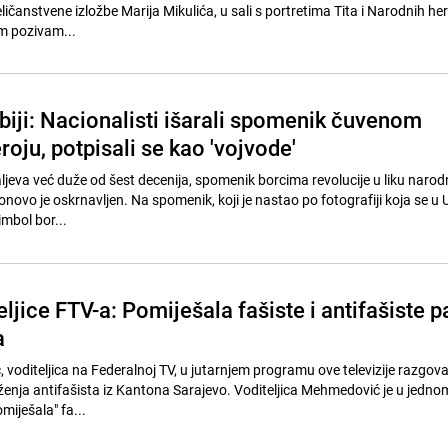
eličanstvene izložbe Marija Mikulića, u sali s portretima Tita i Narodnih her
m pozivam...
biji: Nacionalisti išarali spomenik čuvenom
ju, potpisali se kao 'vojvode'
jeva već duže od šest decenija, spomenik borcima revolucije u liku narod
onovo je oskrnavljen. Na spomenik, koji je nastao po fotografiji koja se u 
mbol bor...
ljice FTV-a: Pomiješala fašiste i antifašiste p
a
voditeljica na Federalnoj TV, u jutarnjem programu ove televizije razgova
nja antifašista iz Kantona Sarajevo. Voditeljica Mehmedović je u jedno
miješala" fa...