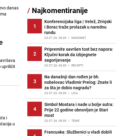
11
Zbog straha od HDZ-a niko Vučiću
jevo danas
/
Najkomentiranije
nije rekao istinu o Čipuljiću
nima
PRIJE OKO 13H
|
TEME
Konferencijska liga | Velež, Zrinjski
1
i Borac traže prolazak u narednu
Šta se dešava u sarajevskom
12
rundu
naselju Vraca? Policija zaprimila
dojavu, izašli na teren
23.07.26. 06:30
|
NOGOMET
e
PRIJE 2 DANA
|
CRNA HRONIKA
Pripremite savršen tost bez napora:
2
Ključni korak da izbjegnete
Pijana sjela za volan: Osiguranje
13
sagorijevanje
 navršava
odbilo isplatu štete na vozilu koje je
slupala Anja Ljubojević
23.07.26. 06:30
|
RECEPTI
upriličit
PRIJE 1 DAN
|
BOSNA I HERCEGOVINA
Na današnji dan rođen je bh.
3
nobelovac Vladimir Prelog: Znate li
Meteorolozi za danas podigli
14
za šta je dobio nagradu?
upozorenja za 3 regije: Objavljena
prognoza do petka - stiže kiša?
23.07.26. 06:30
|
LICA
PRIJE 2 DANA
|
BOSNA I HERCEGOVINA
Simbol Mostara i nade u bolje sutra:
4
Prije 22 godine obnovljen je Stari
Uklonite kamenac sa slavina u
15
most
kupatilu: Dovoljna je ova smjesa
ta i
23.07.26. 06:30
|
TEME
PRIJE 2 DANA
|
ŽIVOT I STIL
tacija u
Francuska: Službenici u vladi dobili