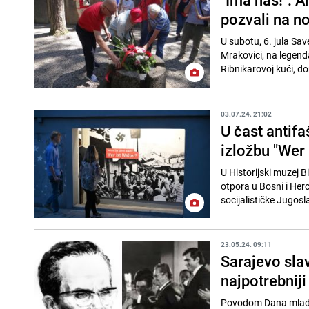
pozvali na no
U subotu, 6. jula Sa
Mrakovici, na legendar
Ribnikarovoj kući, do
03.07.24. 21:02
U čast antifa
izložbu "Wer 
U Historijski muzej B
otpora u Bosni i Her
socijalističke Jugoslav
23.05.24. 09:11
Sarajevo slav
najpotrebniji
Povodom Dana mladost