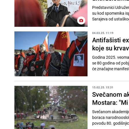
Predstavnici Udruže
su kod spomenika isp
Sarajeva od ustaško
04.03.25. 11:19
Antifašisti e
koje su krvav
Godina 2025. veoma j
se 80 godina od pobj
će značajne manifesta
15.02.25. 15:31
Svečanom ak
Mostara: "Mi 
Svečanom akademijom
boraca narodnooslob
povodu 80. godišnjic