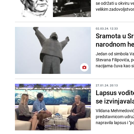
se održati u okviru v
velikim zadovoljstvo
02.03.24. 12:33
Sramota u Sr
narodnom hero
Jedan od simbola Val
Stevana Filipovića, p
nacijama čuva kao si
27.01.24. 20:13
Lapsus vodite
se izvinjaval
Vildana Mehmedović, 
predstavnicom udruže
napravila lapsus i "po