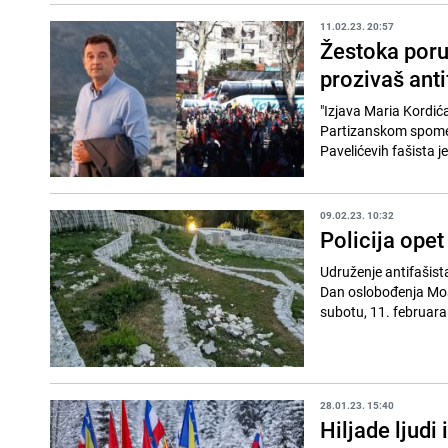
11.02.23. 20:57
Žestoka poru
prozivaš anti
"Izjava Maria Kordić
Partizanskom spomen
Pavelićevih fašista j
09.02.23. 10:32
Policija opet
Udruženje antifašist
Dan oslobođenja Mos
subotu, 11. februara u
28.01.23. 15:40
Hiljade ljudi