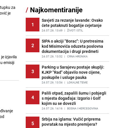
sankcionisao vozača iz Bosanskog
stupku za
/
Najkomentiranije
Novog
ović je
PRIJE 2 DANA
|
BOSNA I HERCEGOVINA
Savjeti za rezanje lavande: Ovako
1
ćete potaknuti bogatije cvjetanje
Kao iz slastičarne: Rolada od
12
čokolade i kokosa bez pečenja,
24.07.26. 13:49
|
ŽIVOT I STIL
jednostavan desert bez imalo muke
SIPA o akciji "Borac": U pretresima
PRIJE 2 DANA
|
RECEPTI
2
kod Misimovića oduzeta poslovna
dokumentacija i drugi predmeti
Tajna savršenog makedonskog
13
e izjavila
ajvara: Stari recept za kremast i
24.07.26. 13:52
|
CRNA HRONIKA
bogat okus
u emisiji
Parking u Sarajevu postaje skuplji:
PRIJE 2 DANA
|
RECEPTI
3
KJKP "Rad" objavilo nove cijene,
poskupile i usluge pauka
Tuga potresla grad na Uni:
14
Preminula Lejla Muhić (39),
24.07.26. 13:54
|
LOKALNE TEME
sugrađani u nevjerici
Palili otpad, zapalili šumu i pobjegli
PRIJE 2 DANA
|
BOSNA I HERCEGOVINA
4
s mjesta događaja: Izgorio i Golf
kojim su se dovezli
Borba trajala satima: Pogledajte
15
'grdosiju' od skoro tri metra koju su
24.07.26. 14:16
|
BOSNA I HERCEGOVINA
eđivanje
braća izvukla iz mora
 od
Srbija na iglama: Vučić priprema
PRIJE 1 DAN
|
SVIJET
5
povratak na mjesto premijera?