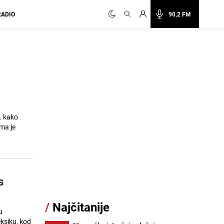
RADIO
90,2 FM
. kako
ma je
s
/
Najčitanije
u
ksiku, kod