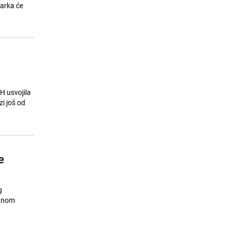
Chelsea
narka će
24.07.26. 15:55
|
NOGOMET
H usvojila
zi još od
e
g
etnom