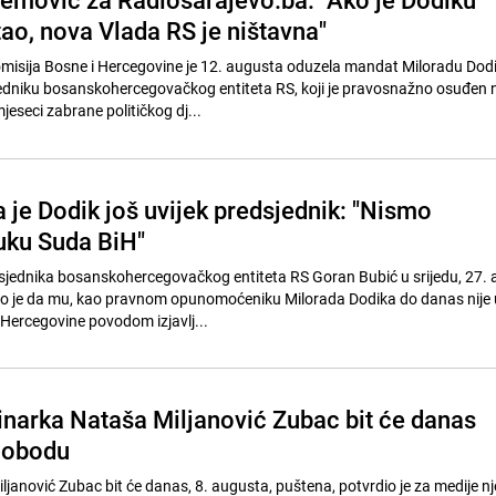
ao, nova Vlada RS je ništavna"
misija Bosne i Hercegovine je 12. augusta oduzela mandat Miloradu Dodi
dniku bosanskohercegovačkog entiteta RS, koji je pravosnažno osuđen 
jeseci zabrane političkog dj...
a je Dodik još uvijek predsjednik: "Nismo
luku Suda BiH"
sjednika bosanskohercegovačkog entiteta RS Goran Bubić u srijedu, 27.
io je da mu, kao pravnom opunomoćeniku Milorada Dodika do danas nije
Hercegovine povodom izjavlj...
inarka Nataša Miljanović Zubac bit će danas
lobodu
janović Zubac bit će danas, 8. augusta, puštena, potvrdio je za medije n