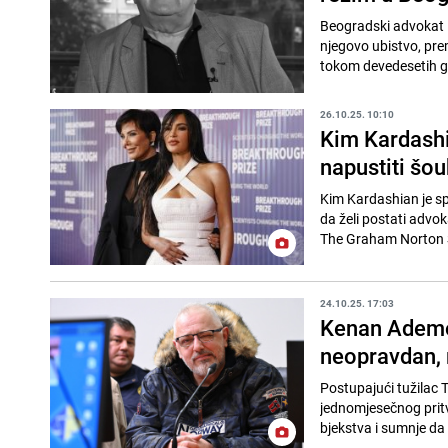
Beogradski advokat R
njegovo ubistvo, prem
tokom devedesetih g
26.10.25. 10:10
Kim Kardashi
napustiti šou
Kim Kardashian je spr
da želi postati advok
The Graham Norton S
24.10.25. 17:03
Kenan Ademov
neopravdan, r
Postupajući tužilac 
jednomjesečnog prit
bjekstva i sumnje da