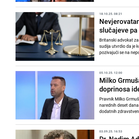
18.10.25. 08:21
Nevjerovatan
slučajeve pa
Britanski advokat z
sudija utvrdio da je 
pozivajući se na nepos
05.10.25. 12:00
Milko Grmuša
doprinosa id
Pravnik Milko Grmuša 
narednih deset dana 
dodatnih zdravstveni
03.09.25. 16:53
Dr. Nedim Ad