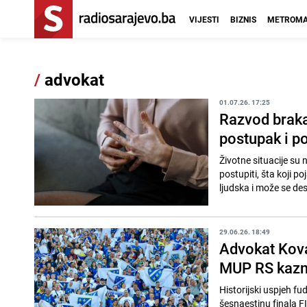
VIJESTI
BIZNIS
METROMA
/
advokat
01.07.26. 17:25
Razvod braka
postupak i p
Životne situacije su
postupiti, šta koji 
ljudska i može se des
29.06.26. 18:49
Advokat Kova
MUP RS kazni
Historijski uspjeh f
šesnaestinu finala F