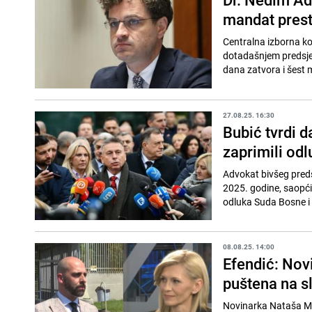
mandat prest
Centralna izborna ko
dotadašnjem predsje
dana zatvora i šest m
27.08.25. 16:30
Bubić tvrdi d
zaprimili od
Advokat bivšeg pred
2025. godine, saopć
odluka Suda Bosne i 
08.08.25. 14:00
Efendić: Nov
puštena na s
Novinarka Nataša Mil