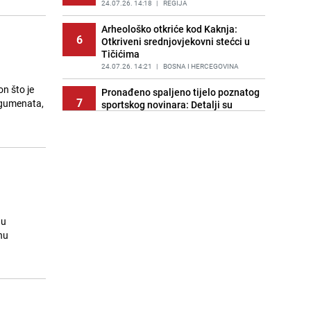
24.07.26. 14:18
|
REGIJA
Arheološko otkriće kod Kaknja:
6
Otkriveni srednjovjekovni stećci u
Tičićima
24.07.26. 14:21
|
BOSNA I HERCEGOVINA
n što je
Pronađeno spaljeno tijelo poznatog
7
argumenata,
sportskog novinara: Detalji su
šokantni
24.07.26. 14:41
|
NOGOMET
Poznata infuenserica zadobila
8
užasne povrede: Zapalio joj se
punjač dok je ležala u krevetu
24.07.26. 14:58
|
ZANIMLJIVOSTI
Velike gužve iz pravca Mostara
 u
9
prema Jablanici: Automobili
hu
zarobljeni u dugim kolonama
24.07.26. 14:58
|
BOSNA I HERCEGOVINA
FK Borac uputio podršku Zvjezdanu
10
Misimoviću: "Mnogima smo trn u
oku"