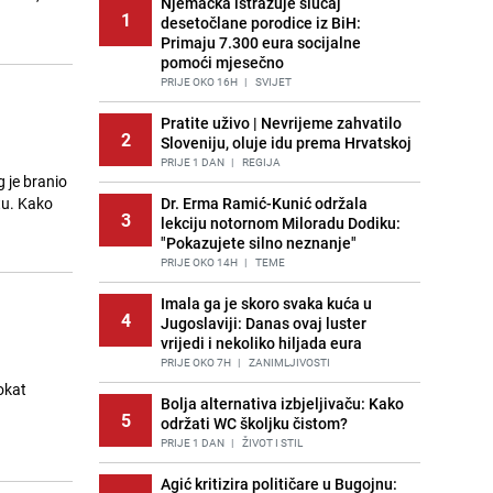
Njemačka istražuje slučaj
1
desetočlane porodice iz BiH:
Primaju 7.300 eura socijalne
pomoći mjesečno
PRIJE OKO 16H
|
SVIJET
Pratite uživo | Nevrijeme zahvatilo
2
Sloveniju, oluje idu prema Hrvatskoj
PRIJE 1 DAN
|
REGIJA
g je branio
tu. Kako
Dr. Erma Ramić-Kunić održala
3
lekciju notornom Miloradu Dodiku:
"Pokazujete silno neznanje"
PRIJE OKO 14H
|
TEME
Imala ga je skoro svaka kuća u
4
Jugoslaviji: Danas ovaj luster
vrijedi i nekoliko hiljada eura
PRIJE OKO 7H
|
ZANIMLJIVOSTI
okat
Bolja alternativa izbjeljivaču: Kako
5
održati WC školjku čistom?
PRIJE 1 DAN
|
ŽIVOT I STIL
Agić kritizira političare u Bugojnu: