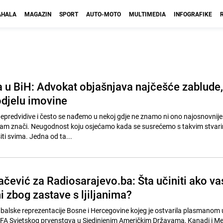
HALA
MAGAZIN
SPORT
AUTO-MOTO
MULTIMEDIA
INFOGRAFIKE
 u BiH: Advokat objašnjava najčešće zablude,
odjelu imovine
 nepredvidive i često se nađemo u nekoj gdje ne znamo ni ono najosnovnije
pojam znači. Neugodnost koju osjećamo kada se susrećemo s takvim stvari
iti svima. Jedna od ta...
čević za Radiosarajevo.ba: Šta učiniti ako va
 zbog zastave s ljiljanima?
udbalske reprezentacije Bosne i Hercegovine kojeg je ostvarila plasmanom 
IFA Svjetskog prvenstgva u Sjedinjenim Američkim Državama, Kanadi i Me