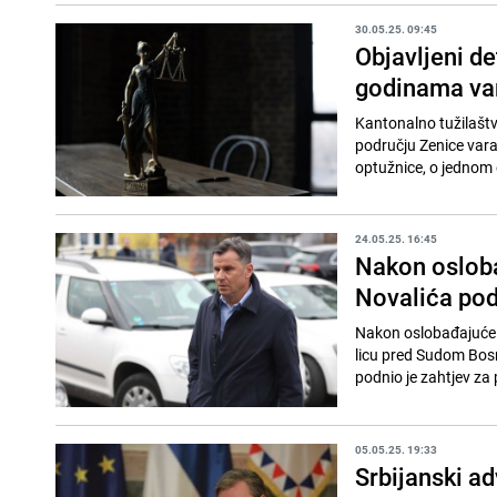
30.05.25. 09:45
Objavljeni de
godinama var
Kantonalno tužilaštv
području Zenice vara
optužnice, o jednom o
24.05.25. 16:45
Nakon osloba
Novalića pod
Nakon oslobađajuće 
licu pred Sudom Bos
podnio je zahtjev za 
05.05.25. 19:33
Srbijanski ad