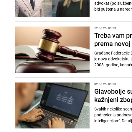
advokat (po službenoj
biti puštena u naredni
12.06.25. 09:03
Treba vam pr
prema novoj t
Građane Federacije B
je novu advokatsku tar
2003. godine, konačno
02.06.25. 09:00
Glavobolje s
kažnjeni zbo
Svakih nekoliko sedmi
podnošenja podnesaka
inteligencijom'. Detalji 