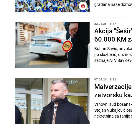
građana naše domovin
22.04.26. 16:47
Akcija "Šešir
60.000 KM z
Boban Savić, advokat 
po službenoj dužnos
saznaje ATV Savićevo
07.04.26. 19:22
Malverzacije
zatvorsku ka
Vrhovni sud bosansk
Stojan Vukajlović os
nekretnina sa ranije