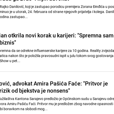
ajko Danilović, koji je zastupao porodicu premijera Zorana Đinđića u po
inuo je u utorak, 24. februara od strane njegovih prijatelja i kolega. Danil
odina zastupao...
an otkrila novi korak u karijeri: "Spremna sam
biznis"
emna da se odrekne influenserske karijere za 10 godina. Reality zvijezda j
atica nakon što je položila pravosudni ispit u julu tokom svog gostovanja 
how u pet...
ić, advokat Amira Pašića Faće: "Pritvor je
izik od bjekstva je nonsens"
Tužilaštva Kantona Sarajevo predložio je Općinskom sudu u Sarajevu odr
vora Amiru Pašiću Faći. Pritvor mu je predložen zbog navodne opasnosti
 bi boravkom na slobodi mog...