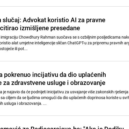
 slučaj: Advokat koristio AI za pravne
 citirao izmišljene presedane
a imigraciju Chowdhury Rahman suočava se s ozbiljnim posljedicama nako
koristio alat umjetne inteligencije sličan ChatGPT-u za pripremu pravnih 
tojeće ili pot...
 pokrenuo incijativu da dio uplaćenih
e za zdravstvene usluge i obrazovanje
je najavio da će podnijeti inicijativu za usvajanje više zakonskih rješenja
sa ciljem da se ljudima omogući da dio uplaćenih doprinosa koriste u svr
h usluga i obrazovanja. ...
emović za Radiosarajevo.ba: "Ako je Dodiku