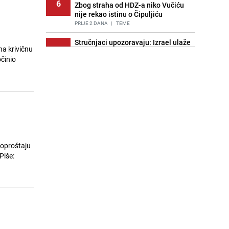
6
Zbog straha od HDZ-a niko Vučiću
nije rekao istinu o Čipuljiću
PRIJE 2 DANA
|
TEME
Stručnjaci upozoravaju: Izrael ulaže
a krivičnu
7
milione kako bi utjecao na
činio
odgovore ChatGPT-a o Gazi
PRIJE OKO 18H
|
SVIJET
Znate li šta Dino Merlin pojede prije
8
izlaska na scenu? Njegov ritual
iznenadio mnoge
PRIJE 2 DANA
|
SHOWBIZ
Pijana sjela za volan: Osiguranje
9
odbilo isplatu štete na vozilu koje je
/oproštaju
slupala Anja Ljubojević
Piše:
PRIJE 2 DANA
|
BOSNA I HERCEGOVINA
Akcija na Dobrinji: Specijalci MUP-a
10
KS opkolili zgradu
PRIJE 2 DANA
|
LOKALNE TEME
Nastavak provokacija: MUP RS
11
oduzeo zastavu s ljiljanima i