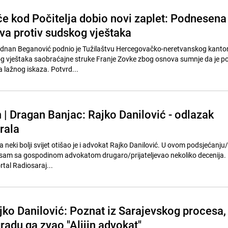
će kod Počitelja dobio novi zaplet: Podnesena
ava protiv sudskog vještaka
dnan Beganović podnio je Tužilaštvu Hercegovačko-neretvanskog kanton
og vještaka saobraćajne struke Franje Zovke zbog osnova sumnje da je po
a lažnog iskaza. Potvrd...
| Dragan Banjac: Rajko Danilović - odlazak
rala
a neki bolji svijet otišao je i advokat Rajko Danilović. U ovom podsjećanju
er sam sa gospodinom advokatom drugaro/prijateljevao nekoliko decenija. 
tal Radiosaraj...
ko Danilović: Poznat iz Sarajevskog procesa,
radu ga zvao "Alijin advokat"