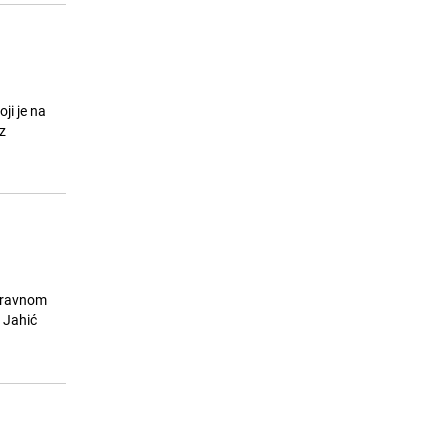
ji je na
z
 pravnom
 Jahić