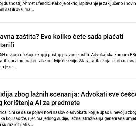
 dužnosti) Ahmet Efendić. Kako je otkrio, ispitivanje je zaključeno i novi
h sat ili dva, "na...
avna zaštita? Evo koliko ćete sada plaćati
arifi
iH uskoro očekuje skuplji pristup pravnoj zaštiti. Advokatska komora FBi
ifu, prvi put nakon više od dvije decenije. Stara tarifa, koja je bila na sna
 je re...
udija zbog lažnih scenarija: Advokati sve češć
g korištenja AI za predmete
ca, čini se da se pojavi novi naslov o advokatu koji je upao u nevolju zbo
 koji sadrže, riječima jednog sudije, 'lažna istraživanja generirana umj
su različiti, ali s...