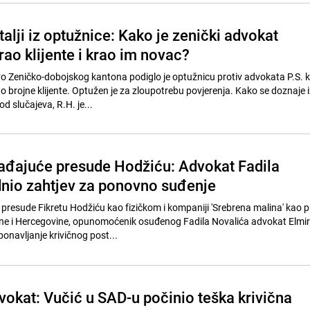
talji iz optužnice: Kako je zenički advokat
ao klijente i krao im novac?
o Zeničko-dobojskog kantona podiglo je optužnicu protiv advokata P.S. ko
o brojne klijente. Optužen je za zloupotrebu povjerenja. Kako se doznaje i
d slučajeva, R.H. je...
đajuće presude Hodžiću: Advokat Fadila
nio zahtjev za ponovno suđenje
presude Fikretu Hodžiću kao fizičkom i kompaniji 'Srebrena malina' kao
ne i Hercegovine, opunomoćenik osuđenog Fadila Novalića advokat Elmir
ponavljanje krivičnog post...
vokat: Vučić u SAD-u počinio teška krivična