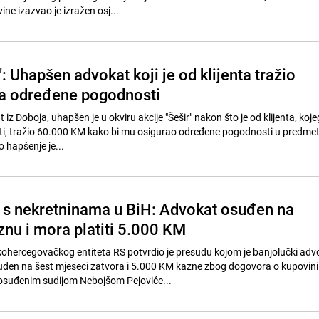
e izazvao je izražen osj...
": Uhapšen advokat koji je od klijenta tražio
a određene pogodnosti
iz Doboja, uhapšen je u okviru akcije "Šešir" nakon što je od klijenta, koje
ti, tražio 60.000 KM kako bi mu osigurao određene pogodnosti u predme
 hapšenje je...
 s nekretninama u BiH: Advokat osuđen na
znu i mora platiti 5.000 KM
ohercegovačkog entiteta RS potvrdio je presudu kojom je banjolučki adv
uđen na šest mjeseci zatvora i 5.000 KM kazne zbog dogovora o kupovini
 osuđenim sudijom Nebojšom Pejoviće...