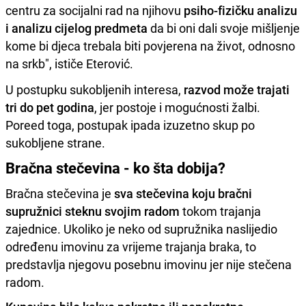
centru za socijalni rad na njihovu
psiho-fizičku analizu
i analizu cijelog predmeta
da bi oni dali svoje mišljenje
kome bi djeca trebala biti povjerena na život, odnosno
na srkb", ističe Eterović.
U postupku sukobljenih interesa,
razvod može trajati
tri do pet godina
, jer postoje i mogućnosti žalbi.
Poreed toga, postupak ipada izuzetno skup po
sukobljene strane.
Bračna stečevina - ko šta dobija?
Bračna stečevina je
sva stečevina koju bračni
supružnici steknu svojim radom
tokom trajanja
zajednice. Ukoliko je neko od supružnika naslijedio
određenu imovinu za vrijeme trajanja braka, to
predstavlja njegovu posebnu imovinu jer nije stečena
radom.