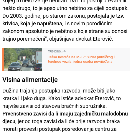
kojeg to neko želi je nebitan. Da li tu postoji prevara ili
nešto drugo, to je apsolutno nebitno za cijeli postupak.
Do 2003. godine, po starom zakonu,
postojala je tzv.
krivica, koja je napuštena
, i s novim porodičnim
zakonom apsolutno je nebitno s koje strane su odnosi
trajno poremećeni", objašnjava dvokat Eterović.
TRENDING
Teška nesreća na M-17: Sudar putničkog i
teretnog vozila, jedna osoba povrijeđena
Visina alimentacije
Dužina trajanja postupka razvoda, može biti jako
kratka ili jako duga. Kako ističe advokat Eterović, to
najviše zavisi od stavova bračnih supružnika.
Prvenstveno zavisi da li imaju zajedničku malodobnu
djecu,
jer od toga zavisi da li će prije razvoda braka
morati provesti postupak posredovanja centru za