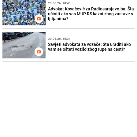
29.06.26. 18:49
Advokat Kovačević za Radiosarajevo.ba: Šta
učiniti ako vas MUP RS kazni zbog zastave s
ljiljanima?
30.04.26. 15:31
Savjeti advokata za vozače: Šta uraditi ako
vam se ošteti vozilo zbog rupe na cesti?