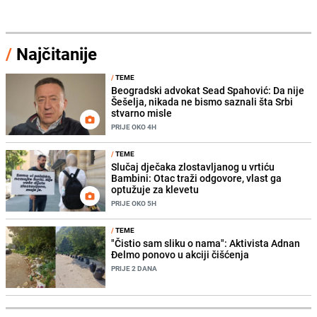
/
Najčitanije
/
TEME
Beogradski advokat Sead Spahović: Da nije
Šešelja, nikada ne bismo saznali šta Srbi
stvarno misle
PRIJE OKO 4H
/
TEME
Slučaj dječaka zlostavljanog u vrtiću
Bambini: Otac traži odgovore, vlast ga
optužuje za klevetu
PRIJE OKO 5H
/
TEME
"Čistio sam sliku o nama": Aktivista Adnan
Đelmo ponovo u akciji čišćenja
PRIJE 2 DANA