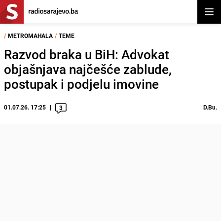
Otvor
/
METROMAHALA
/
TEME
Razvod braka u BiH: Advokat
objašnjava najčešće zablude,
postupak i podjelu imovine
01.07.26. 17:25
D.Bu.
3