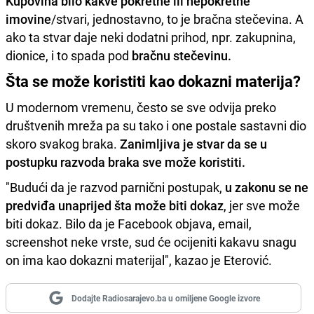
Kupovina bilo kakve pokretne ili nepokretne
imovine
/stvari, jednostavno, to je bračna stečevina. A
ako ta stvar daje neki dodatni prihod, npr. zakupnina,
dionice, i to spada pod
bračnu stečevinu.
Šta se može koristiti kao dokazni materija?
U modernom vremenu, često se sve odvija preko
društvenih mreža pa su tako i one postale sastavni dio
skoro svakog braka.
Zanimljiva je stvar da se u
postupku razvoda braka sve može koristiti.
"Budući da je razvod parnični postupak,
u zakonu se ne
predviđa unaprijed šta može biti dokaz
, jer sve može
biti dokaz. Bilo da je Facebook objava, email,
screenshot neke vrste, sud će ocijeniti kakavu snagu
on ima kao dokazni materijal", kazao je Eterović.
Dodajte Radiosarajevo.ba u omiljene Google izvore