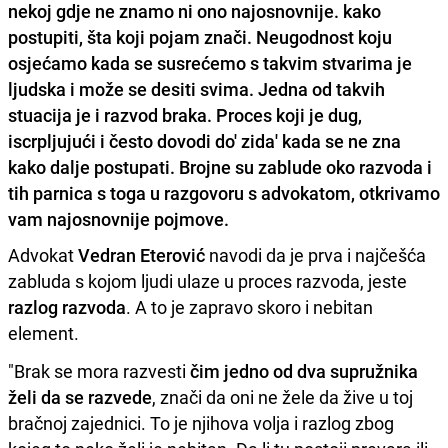
nekoj gdje ne znamo ni ono najosnovnije. kako
postupiti, šta koji pojam znači. Neugodnost koju
osjećamo kada se susrećemo s takvim stvarima je
ljudska i može se desiti svima. Jedna od takvih
stuacija je i razvod braka. Proces koji je dug,
iscrpljujući i često dovodi do' zida' kada se ne zna
kako dalje postupati. Brojne su zablude oko razvoda i
tih parnica s toga u razgovoru s advokatom, otkrivamo
vam najosnovnije pojmove.
Advokat
Vedran Eterović
navodi da je prva i najčešća
zabluda s kojom ljudi ulaze u proces razvoda, jeste
razlog razvoda
. A to je zapravo skoro i nebitan
element.
"Brak se mora razvesti
čim jedno od dva supružnika
želi da se razvede
, znači da oni ne žele da žive u toj
bračnoj zajednici. To je njihova volja i razlog zbog