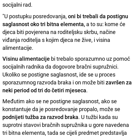
socijalni rad.
"U postupku posredovanja,
oni bi trebali da postignu
saglasnost oko tri bitna elementa,
a to su: kome će
djeca biti povjerena na roditeljsku skrbu, načine
viđanja roditelja s kojim djeca ne žive, i visina
alimentacije.
Visinu alimentacije
bi trebalo sporazumno uz pomoć
socijalnih radnika da dogovore bračni supružnici.
Ukoliko se postigne saglasnost, ide se u proces
sporazumnog razvoda braka i on može biti
završen za
neki period od tri do četiri mjeseca
.
Međutim ako se ne postigne saglasnost, ako se
konstantuje da je posredovanje propalo, može se
podnijeti tužba za razvod braka
. U tužbi kada su
suprotni stavovi bračnih supružnika u gore navedena
tri bitna elementa, tada se cijeli predmet predstavlja