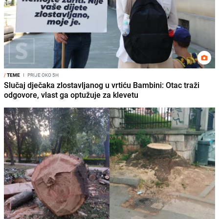
/
TEME
I
PRIJE OKO 5H
Slučaj dječaka zlostavljanog u vrtiću Bambini: Otac traži
odgovore, vlast ga optužuje za klevetu