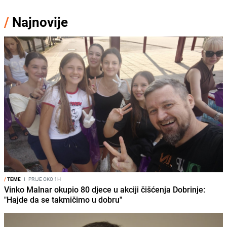
/
Najnovije
/
TEME
I
PRIJE OKO 1H
Vinko Malnar okupio 80 djece u akciji čišćenja Dobrinje:
"Hajde da se takmičimo u dobru"