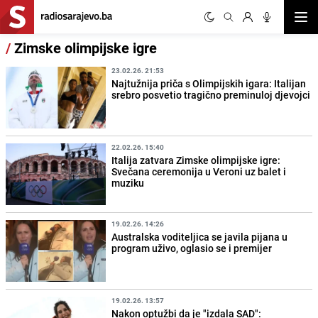
Otvor
/
Zimske olimpijske igre
23.02.26. 21:53
Najtužnija priča s Olimpijskih igara: Italijan
srebro posvetio tragično preminuloj djevojci
22.02.26. 15:40
Italija zatvara Zimske olimpijske igre:
Svečana ceremonija u Veroni uz balet i
muziku
19.02.26. 14:26
Australska voditeljica se javila pijana u
program uživo, oglasio se i premijer
19.02.26. 13:57
Nakon optužbi da je "izdala SAD":