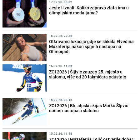
17.02.26. 08:32
Jeste li znali: Koliko zapravo zlata ima u
olimpijskim medaljama?
16.02.26. 22:36
Otkrivamo lokaciju gdje se slikala Elvedina
Muzaferija nakon sjajnih nastupa na
Olimpijadi
16.02.26. 11:03
ZOI 2026 | Šljivić zauzeo 25. mjesto u
slalomu, više od 20 takmičara odustalo
16.02.26. 08:16
ZOI 2026 | Bh. alpski skijaš Marko Šljivić
danas nastupa u slalomu
15.02.26. 11:48
ZOI 2026 | Muzaferija i Alić ostvarile dobar