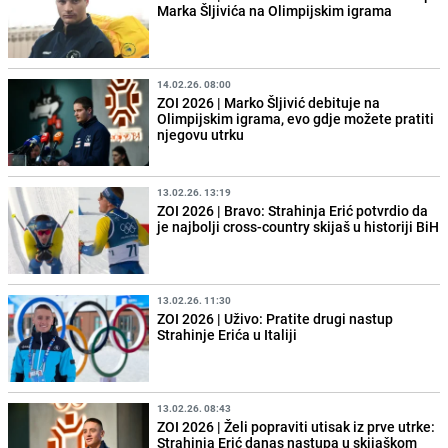
Marka Šljivića na Olimpijskim igrama
14.02.26. 08:00
ZOI 2026 | Marko Šljivić debituje na
Olimpijskim igrama, evo gdje možete pratiti
njegovu utrku
13.02.26. 13:19
ZOI 2026 | Bravo: Strahinja Erić potvrdio da
je najbolji cross-country skijaš u historiji BiH
13.02.26. 11:30
ZOI 2026 | Uživo: Pratite drugi nastup
Strahinje Erića u Italiji
13.02.26. 08:43
ZOI 2026 | Želi popraviti utisak iz prve utrke:
Strahinja Erić danas nastupa u skijaškom